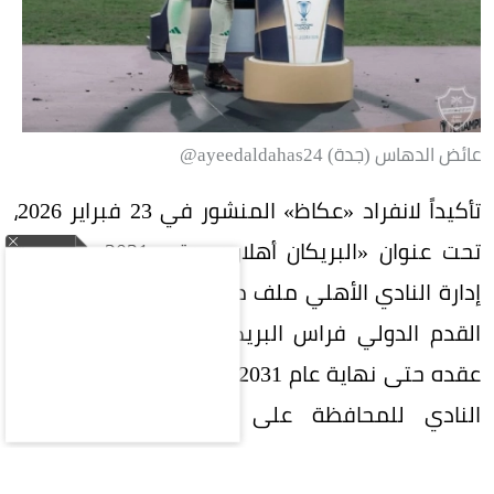
عائض الدهاس (جدة) ayeedaldahas24@
تأكيداً لانفراد «عكاظ» المنشور في 23 فبراير 2026،
تحت عنوان «البريكان أهلاوي حتى 2031»، حسمت
إدارة النادي الأهلي ملف مهاجم الفريق الأول لكرة
القدم الدولي فراس البريكان، بالاتفاق على تمديد
عقده حتى نهاية عام 2031، في خطوة تعكس توجه
النادي للمحافظة على ركائزه الوطنية وتعزيز
الاستقرار الفني خلال المرحلة القادمة.