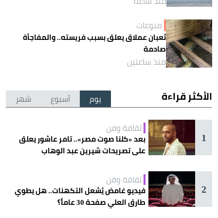
منذ ساعة
منوعات
ثعبان عملاق يعلق بسبب فريسته.. والمفاجأة
صادمة
منذ ساعتين
الأكثر قراءة
يوم
أسبوع
شهر
ثقافة وفن
1
بعد «كلنا صوت مصر».. تامر عاشور يعلق
على تصريحات شيرين عبد الوهاب
ثقافة وفن
2
فيديو غامض يُشعل التكهنات.. هل يطوي
طارق العلي صفحة 30 عاماً؟