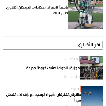
تأكيداً لانفراد «عكاظ».. البريكان أهلاوي
حتى 2031
آخر الأخبار
منوعات
مجزرة بانكوك تكشف خيوطاً جديدة
منذ ساعة
منوعات
طائرتان تخترقان «أجواء ترمب».. و«إف-16» تتدخل
فوراً