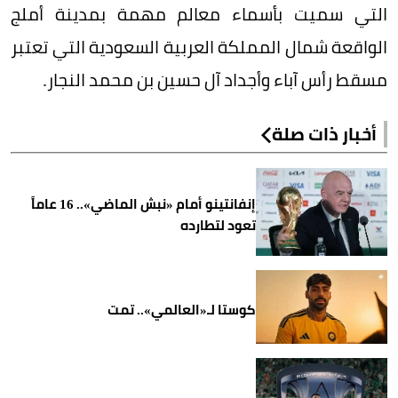
التي سميت بأسماء معالم مهمة بمدينة أملج
الواقعة شمال المملكة العربية السعودية التي تعتبر
مسقط رأس آباء وأجداد آل حسين بن محمد النجار.
أخبار ذات صلة
إنفانتينو أمام «نبش الماضي».. 16 عاماً
تعود لتطارده
كوستا لـ«العالمي».. تمت