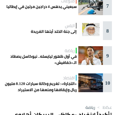
منوعات
7
سبعيني يدهس 4 دراجين مرتين في إيطاليا
الناس
8
إلى جنة الخلد أيتها الفريدة
رياضة
9
في أول ظهور ليايسله.. نيوكاسل يصطاد
الـ«خفافيش»
اقتصاد
10
«التجارة»: تغريم وكالة سيارات 8.120 مليون
ريال وإيقافها ومنعها من الاستيراد
عكاظ
>
رياضة
تأكيداً لانفراد «عكاظ».. البريكان أهلاوي