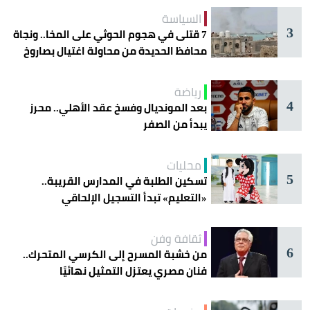
السياسة
3
7 قتلى في هجوم الحوثي على المخا.. ونجاة
محافظ الحديدة من محاولة اغتيال بصاروخ
رياضة
4
بعد المونديال وفسخ عقد الأهلي.. محرز
يبدأ من الصفر
محليات
5
تسكين الطلبة في المدارس القريبة..
«التعليم» تبدأ التسجيل الإلحاقي
للمستجدين
ثقافة وفن
6
من خشبة المسرح إلى الكرسي المتحرك..
فنان مصري يعتزل التمثيل نهائيًا