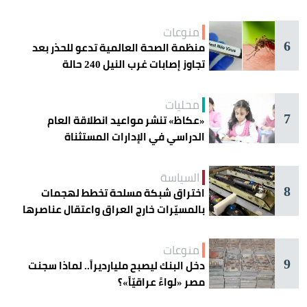
دائرة الخطر
منوعات
6
منظمة الصحة العالمية تدعو للحذر بعد
تجاوز إصابات غرب النيل 240 حالة
محليات
7
«عكاظ» تنشر مواعيد انطلاقة العام
الدراسي في الإدارات المستثناة
السياسة
8
اختراق شبكة مسلحة تخطط لهجمات
بالمسيّرات خارج العراق واعتقال عناصرها
منوعات
9
دخل البنك ليصبح مليارديراً.. لماذا سجنت
مصر «لواءً عراقيّاً»؟