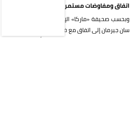
اتفاق ومفاوضات مستمرة
وبحسب صحيفة «ماركا» الإسبانية، فقد توصل باريس
سان جيرمان إلى اتفاق مع فيران توريس للانضمام إليه
بعقد مدته أربع سنوات، ولم يتبقَّ سوى إتمام
المفاوضات مع برشلونة، وهو ما تجري مناقشته حالياً.
الصفقة تقترب من الحسم
وأضافت أن باريس سان جيرمان وبرشلونة قريبان من
التوصل إلى اتفاق، ومن المتوقع إتمام الصفقة خلال
الأيام القليلة القادمة، وتسعى جميع الأطراف إلى
إتمامها قبل يوم الأربعاء، حتى لا يضطر فيران إلى
الانضمام إلى تدريبات «البلوغرانا» مجدداً.