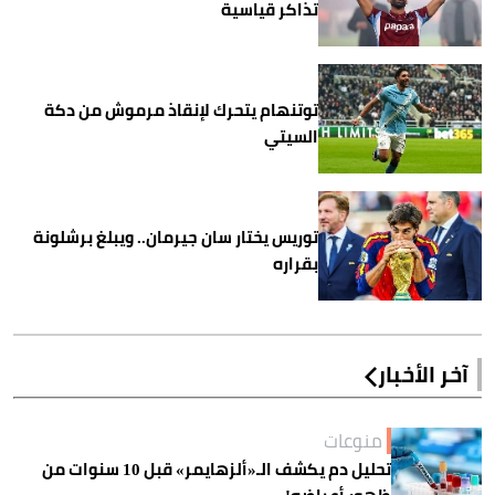
تذاكر قياسية
توتنهام يتحرك لإنقاذ مرموش من دكة
السيتي
توريس يختار سان جيرمان.. ويبلغ برشلونة
بقراره
آخر الأخبار
منوعات
تحليل دم يكشف الـ«ألزهايمر» قبل 10 سنوات من