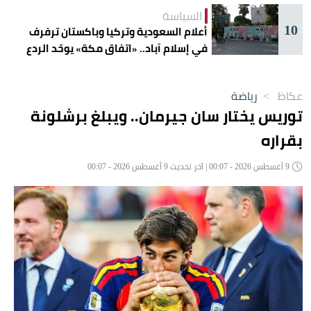
السياسة
10
أعلام السعودية وتركيا وباكستان ترفرف
في إسلام آباد.. «اتفاق مكة» يوحّد الردع
عكاظ
>
رياضة
توريس يختار سان جيرمان.. ويبلغ برشلونة
بقراره
9 أغسطس 2026 - 00:07 | آخر تحديث 9 أغسطس 2026 - 00:07