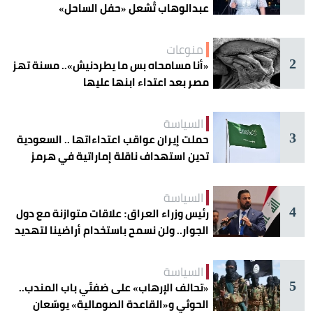
عبدالوهاب تُشعل «حفل الساحل»
منوعات
2
«أنا مسامحاه بس ما يطردنيش».. مسنة تهز
مصر بعد اعتداء ابنها عليها
السياسة
3
حملت إيران عواقب اعتداءاتها .. السعودية
تدين استهداف ناقلة إماراتية في هرمز
السياسة
4
رئيس وزراء العراق: علاقات متوازنة مع دول
الجوار.. ولن نسمح باستخدام أراضينا لتهديد
أمنها
السياسة
5
«تحالف الإرهاب» على ضفتَي باب المندب..
الحوثي و«القاعدة الصومالية» يوسّعان