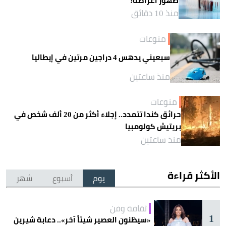
ظهور أعراضه!
منذ 10 دقائق
منوعات
سبعيني يدهس 4 دراجين مرتين في إيطاليا
منذ ساعتين
منوعات
حرائق كندا تتمدد.. إجلاء أكثر من 20 ألف شخص في
بريتيش كولومبيا
منذ ساعتين
الأكثر قراءة
يوم
أسبوع
شهر
ثقافة وفن
1
«سيظنون العصير شيئاً آخر».. دعابة شيرين