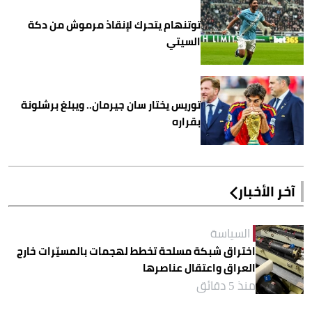
توتنهام يتحرك لإنقاذ مرموش من دكة
السيتي
توريس يختار سان جيرمان.. ويبلغ برشلونة
بقراره
آخر الأخبار
السياسة
اختراق شبكة مسلحة تخطط لهجمات بالمسيّرات خارج
العراق واعتقال عناصرها
منذ 5 دقائق