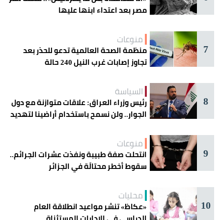
مصر بعد اعتداء ابنها عليها
منوعات
7
منظمة الصحة العالمية تدعو للحذر بعد
تجاوز إصابات غرب النيل 240 حالة
السياسة
8
رئيس وزراء العراق: علاقات متوازنة مع دول
الجوار.. ولن نسمح باستخدام أراضينا لتهديد
أمنها
منوعات
9
انتحلت صفة طبيبة ونفذت عشرات الجرائم..
سقوط أخطر محتالَة في الجزائر
محليات
10
«عكاظ» تنشر مواعيد انطلاقة العام
الدراسي في الإدارات المستثناة