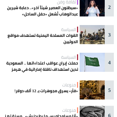
ثقافة وفن
2
«سيظنون العصير شيئاً آخر».. دعابة شيرين
عبدالوهاب تُشعل «حفل الساحل»
السياسة
3
القوات المسلحة اليمنية تستهدف مواقع
الحوثيين
السياسة
4
حملت إيران عواقب اعتداءاتها .. السعودية
تدين استهداف ناقلة إماراتية في هرمز
منوعات
5
«فأر» يسرق مجوهرات بـ 12 ألف دولار!
منوعات
6
«أنا مسامحاه بس ما يطردنيش».. مسنة تهز