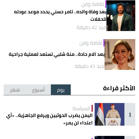
ثقافة وفن
بعد وفاة والده.. تامر حسني يحدد موعد عودته
للحفلات
منذ 42 دقيقة
ثقافة وفن
بعد آلام حادة.. منة شلبي تستعد لعملية جراحية
منذ 43 دقيقة
الأكثر قراءة
يوم
أسبوع
شهر
السياسة
1
اليمن يضرب الحوثيين ويرفع الجاهزية.. «أي
اعتداء لن يمر»