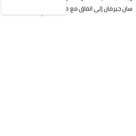
سان جيرمان إلى اتفاق مع فيران توريس للانضمام إليه
بعقد مدته أربع سنوات، ولم يتبقَّ سوى إتمام
المفاوضات مع برشلونة، وهو ما تجري مناقشته حالياً.
الصفقة تقترب من الحسم
وأضافت أن باريس سان جيرمان وبرشلونة قريبان من
التوصل إلى اتفاق، ومن المتوقع إتمام الصفقة خلال
الأيام القليلة القادمة، وتسعى جميع الأطراف إلى
إتمامها قبل يوم الأربعاء، حتى لا يضطر فيران إلى
الانضمام إلى تدريبات «البلوغرانا» مجدداً.
50 مليون يورو لبرشلونة