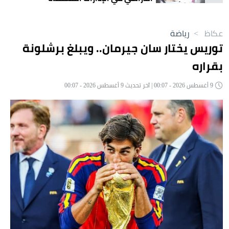
عكاظ
>
رياضة
توريس يختار سان جيرمان.. ويبلغ برشلونة
بقراره
9 أغسطس 2026 - 00:07 | آخر تحديث 9 أغسطس 2026 - 00:07