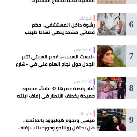
اتفاقية مكة للدفاع المشترك
منوعات
6
رشوة داخل المستشفى.. حكم
قضائي مشدد ينهي نشاط طبيب
مغربي
ثقافة وفن
7
«ليست السبب».. غدير السبتي تثير
الجدل حول نجاح إلهام علي في «شارع
الأعشى»
ثقافة وفن
8
أعاد رقصة عمرها 32 عاماً.. محمود
حميدة يخطف الأنظار في زفاف ابنته
منوعات
9
ميسي ونجوم هوليوود بالقائمة..
هل يحتفل رونالدو وجورجينا بـ«زفاف
القرن» غداً؟