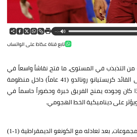
--:--
تابع قناة عكاظ على الواتساب
 من التذبذب في المستوى، ما فتح نقاشاً واسعاً في
الأوساط الرياضية حول تأثير الاعتماد المستمر على القائد كريستيانو رونالدو (41 عاماً) داخل منظومة
ذا كان وجوده يمنح الفريق خبرة وحضوراً حاسماً في
ة ويؤثر على ديناميكية الخط الهجومي.
وسجل المنتخب البرتغالي نتائج متفاوتة في دور المجموعات، بعد تعادله مع الكونغو الديمقراطية (1-1)