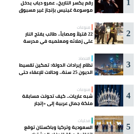
1
رقم يكسر التاريخ.. عمرو دياب يدخل
موسوعة غينيس بإنجاز غير مسبوق
منوعات
2
22 قتيلاً ومصاباً.. طالب يفتح النار
على زملائه ومعلميه في مدرسة
ثانوية
اقتصاد
3
نظام إيرادات الدولة: تمكين تقسيط
الديون 25 سنة.. وحالات للإعفاء حتى
مليون ريال
منوعات
4
شبه عاريات.. كيف تحولت مسابقة
ملكة جمال عربية إلى «إتجار
بالقاصرات»؟
محليات
5
السعودية وتركيا وباكستان توقع