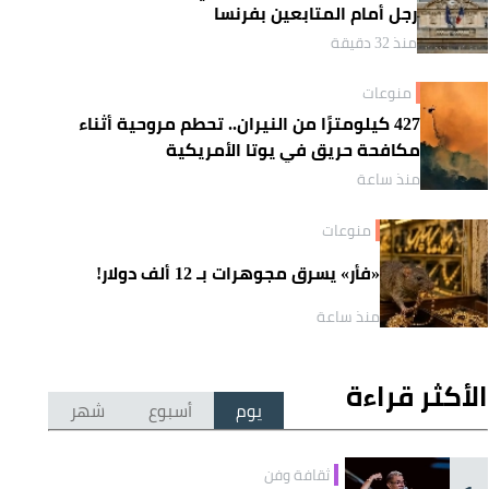
رجل أمام المتابعين بفرنسا
منذ 32 دقيقة
منوعات
427 كيلومترًا من النيران.. تحطم مروحية أثناء
مكافحة حريق في يوتا الأمريكية
منذ ساعة
منوعات
«فأر» يسرق مجوهرات بـ 12 ألف دولار!
منذ ساعة
الأكثر قراءة
يوم
أسبوع
شهر
ثقافة وفن