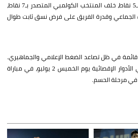
ومع كولومبيا (0-0)، وتأهله ثانياً في المجموعة بـ5 نقاط، خلف المنتخب الكولمبي المتصدر بـ7 نقاط،
ء الجماعي وقدرة الفريق على فرض نسق ثابت طوال
ور الـ32، لا تزال التحديات قائمة في ظل تصاعد الضغط الإعلامي والجماهيري.
ويستعد المنتخب لمواجهة قوية أمام كرواتيا في الأدوار الإقصائية يوم الخميس 2 يوليو، في مباراة
ق في مرحلة الحسم.