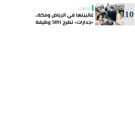
محليات
10
غالبيتها في الرياض ومكة..
«جدارات» تطرح 5891 وظيفة
للسعوديين هذا الأسبوع