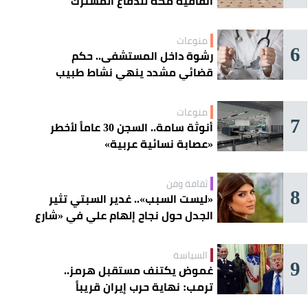
اتفاقية مكة للدفاع المشترك
منوعات
6
رشوة داخل المستشفى.. حكم
قضائي مشدد ينهي نشاط طبيب
مغربي
منوعات
7
أنوثة سامة.. السجن 30 عاماً لأخطر
«عصابة نسائية عربية»
ثقافة وفن
8
«ليست السبب».. غدير السبتي تثير
الجدل حول نجاح إلهام علي في «شارع
الأعشى»
السياسة
9
غموض يكتنف مستقبل هرمز..
ترمب: نهاية حرب إيران قريباً