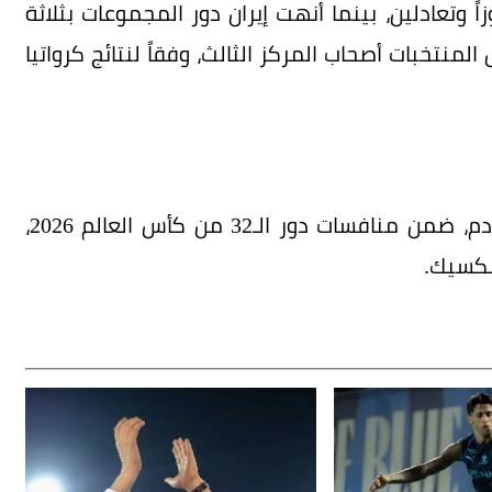
 الـ32 بعد تحقيقه فوزاً وتعادلين، بينما أنهت إيران دور المجموعات بثلاثة
نتخبات أصحاب المركز الثالث، وفقاً لنتائج كرواتيا
يلتقي منتخب مصر مع أستراليا يوم الجمعة القادم، ضمن منافسات دور الـ32 من كأس العالم 2026،
لمكسيك.