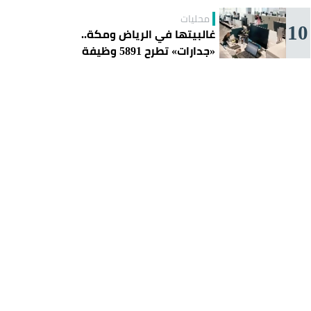
محليات
10
غالبيتها في الرياض ومكة..
«جدارات» تطرح 5891 وظيفة
للسعوديين هذا الأسبوع