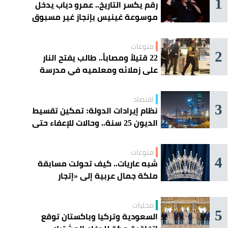
1
رقم يكسر التاريخ.. عمرو دياب يدخل
موسوعة غينيس بإنجاز غير مسبوق
منوعات
2
22 قتيلاً ومصاباً.. طالب يفتح النار
على زملائه ومعلميه في مدرسة
ثانوية
اقتصاد
3
نظام إيرادات الدولة: تمكين تقسيط
الديون 25 سنة.. وحالات للإعفاء حتى
مليون ريال
منوعات
4
شبه عاريات.. كيف تحولت مسابقة
ملكة جمال عربية إلى «إتجار
بالقاصرات»؟
محليات
5
السعودية وتركيا وباكستان توقع