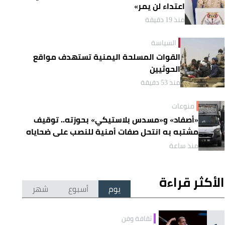
اعتداء لن يمر»
منذ 19 دقيقة
السياسة
القوات المسلحة اليمنية تستهدف مواقع
الحوثيين
منذ 53 دقيقة
منوعات
«أصفاد» و«مسدس بلاستيكي» بحوزته.. توقيف
مشتبه به انتحل صفات أمنية للنصب على ضحاياه
منذ ساعة
الأكثر قراءة
يوم
أسبوع
شهر
ثقافة وفن