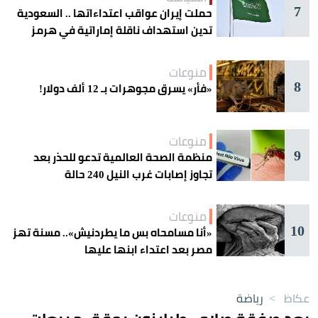
7
حملت إيران عواقب اعتداءاتها .. السعودية
تدين استهداف ناقلة إماراتية في هرمز
منوعات
8
«فأر» يسرق مجوهرات بـ 12 ألف دولار!
منوعات
9
منظمة الصحة العالمية تدعو للحذر بعد
تجاوز إصابات غرب النيل 240 حالة
منوعات
10
«أنا مسامحاه بس ما يطردنيش».. مسنة تهز
مصر بعد اعتداء ابنها عليها
عكاظ
>
رياضة