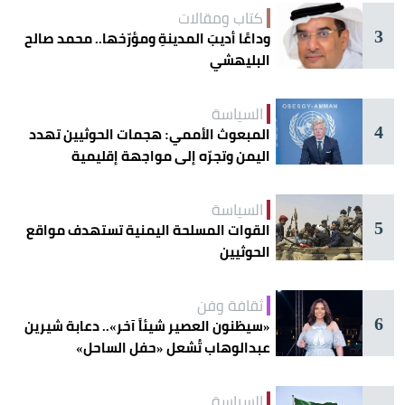
كتاب ومقالات
3
وداعًا أديبَ المدينةِ ومؤرّخها.. محمد صالح
البليهشي
السياسة
4
المبعوث الأممي: هجمات الحوثيين تهدد
اليمن وتجرّه إلى مواجهة إقليمية
السياسة
5
القوات المسلحة اليمنية تستهدف مواقع
الحوثيين
ثقافة وفن
6
«سيظنون العصير شيئاً آخر».. دعابة شيرين
عبدالوهاب تُشعل «حفل الساحل»
السياسة