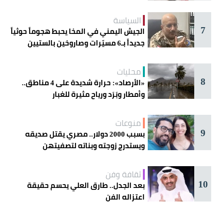
السياسة
7
الجيش اليمني في المخا يحبط هجوماً حوثياً
جديداً بـ6 مسيّرات وصاروخين بالستيين
محليات
8
«الأرصاد»: حرارة شديدة على 4 مناطق..
وأمطار وبَرَد ورياح مثيرة للغبار
منوعات
9
بسبب 2000 دولار.. مصري يقتل صديقه
ويستدرج زوجته وبناته لتصفيتهن
ثقافة وفن
10
بعد الجدل.. طارق العلي يحسم حقيقة
اعتزاله الفن