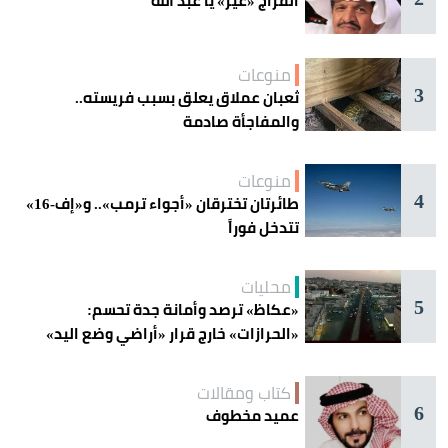
الفراج «غير» يا عبد الله
منوعات
3
ثعبان عملاق يعلق بسبب فريسته..
والمفاجأة صادمة
منوعات
4
طائرتان تخترقان «أجواء ترمب».. و«إف-16»
تتدخل فوراً
محليات
5
«عكاظ» ترصد وأمانة جدة تحسم:
«الحرازات» خارج قرار «أراضي وضع اليد»
كتاب ومقالات
6
عميد مخطوف