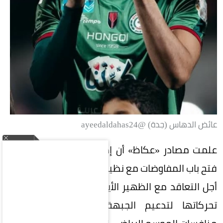
عائض الدهاس (جدة) @ayeedaldahas24
علمت مصادر «عكاظ» أن إدارة النادي الأهلي أعادت
فتح باب المفاوضات مع نظيرتها في نادي الاتفاق، من
أجل التعاقد مع الظهير الأيمن راضي العتيبي، ضمن
تحركاتها لتدعيم الجبهة اليمنى قبل انطلاق