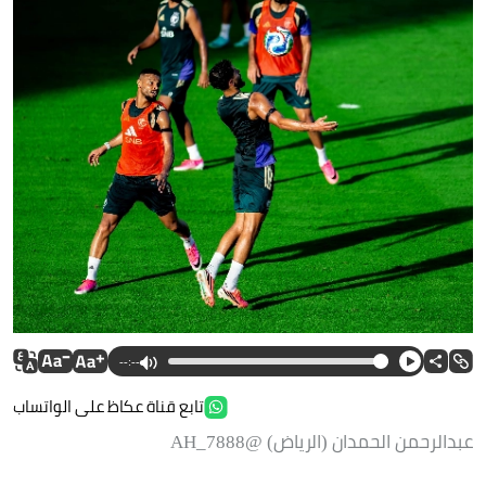
--:--
تابع قناة عكاظ على الواتساب
عبدالرحمن الحمدان (الرياض) @AH_7888