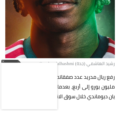
رشيد الهاشمي (جدة) rasheedalhashmi@
رفع ريال مدريد عدد صفقاته التي تجاوزت قيمتها 100
مليون يورو إلى أربع، بعدما أتم التعاقد مع الإيفواري
يان ديوماندي خلال سوق الانتقالات الصيفية الحالية.