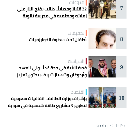
منوعات
7
22 قتيلاً ومصاباً.. طالب يفتح النار على
زملائه ومعلميه في مدرسة ثانوية
تحقيقات
8
أطفال تحت سطوة الخوارزميات
السياسة
9
قمة ثلاثية في جدة غداً.. ولي العهد
وأردوغان وشهباز شريف يبحثون تعزيز
التعاون
اقتصاد
10
بإشراف وزارة الطاقة.. اتفاقيات سعودية
لتطوير 3 مشاريع طاقة شمسية في سورية
عكاظ
>
رياضة