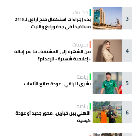
محليات
3
بدء إجراءات استكمال منح أراضٍ لـ2418
مستفيداً في جدة ورابغ والليث
منوعات
4
من الشهرة إلى المشنقة.. ما سر إحالة
«إعلامية شهيرة» للإعدام؟
رياضة
5
بشرى للراقي.. عودة صانع الألعاب
رياضة
6
الأهلي بين خيارين.. محور جديد أو عودة
كيسيه