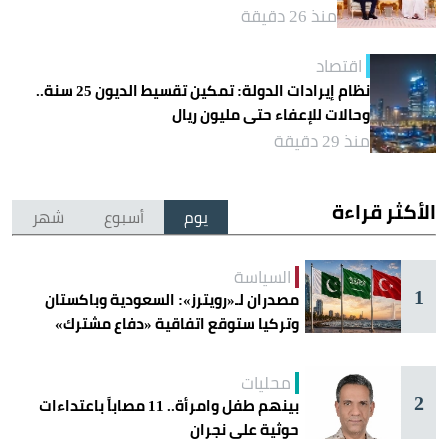
منذ 26 دقيقة
اقتصاد
نظام إيرادات الدولة: تمكين تقسيط الديون 25 سنة..
وحالات للإعفاء حتى مليون ريال
منذ 29 دقيقة
الأكثر قراءة
يوم
أسبوع
شهر
السياسة
1
مصدران لـ«رويترز»: السعودية وباكستان
وتركيا ستوقع اتفاقية «دفاع مشترك»
اليوم في جدة
محليات
2
بينهم طفل وامرأة.. 11 مصاباً باعتداءات
حوثية على نجران