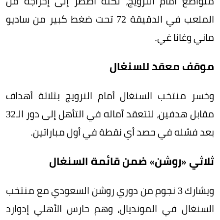
متواضع أمام النرويج، لكنه اضطر إلى إخراجه من
الملعب في الدقيقة 72 تحت ضغط كبير من ساديو
ماني وغانا غي.
موقف معقد للسنغال
وخسر منتخب السنغال أمام النرويج بثلاثة أهداف
مقابل هدفين، لتتعقد آماله في التأهل إلى دور الـ32
بعد فشله في حصد أي نقطة في أول مباراتين.
ثلاثي «روشن» ضمن قائمة السنغال
ويشارك 3 نجوم من دوري روشن السعودي مع منتخب
السنغال في المونديال، وهم حارس الأهلي إدوارد