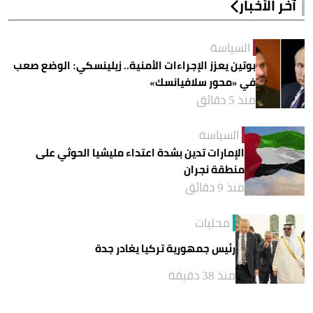
آخر الأخبار
السياسة
بوتين يعزز الإجراءات الأمنية.. زيلينسكي: الوضع صعب
في «محور سلافيانسك»
منذ 5 دقائق
السياسة
الإمارات تدين بشدة اعتداء مليشيا الحوثي على
منطقة نجران
منذ 9 دقائق
محليات
رئيس جمهورية تركيا يغادر جدة
منذ 38 دقيقة