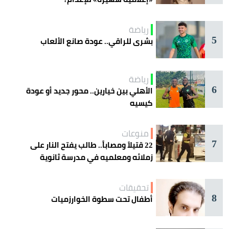
رياضة
5
بشرى للراقي.. عودة صانع الألعاب
رياضة
6
الأهلي بين خيارين.. محور جديد أو عودة
كيسيه
منوعات
7
22 قتيلاً ومصاباً.. طالب يفتح النار على
زملائه ومعلميه في مدرسة ثانوية
تحقيقات
8
أطفال تحت سطوة الخوارزميات