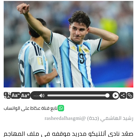
--:--
تابع قناة عكاظ على الواتساب
رشيد الهاشمي (جدة) @rasheedalhasgmi
صعّد نادي أتلتيكو مدريد موقفه في ملف المهاجم