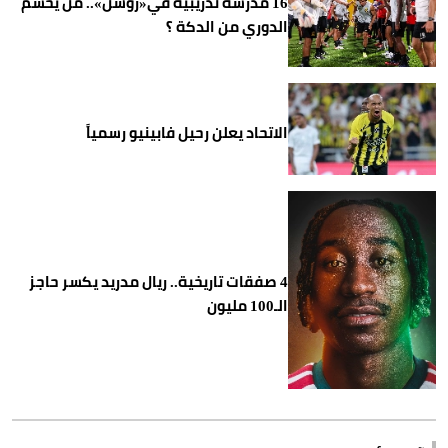
16 مدرسة تدريبية في«روشن».. من يحسم
الدوري من الدكة ؟
الاتحاد يعلن رحيل فابينيو رسمياً
4 صفقات تاريخية.. ريال مدريد يكسر حاجز
الـ100 مليون