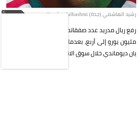
رشيد الهاشمي (جدة) rasheedalhashmi@
رفع ريال مدريد عدد صفقاته التي تجاوزت قيمتها 100
مليون يورو إلى أربع، بعدما أتم التعاقد مع الإيفواري
يان ديوماندي خلال سوق الانتقالات الصيفية الحالية.
وتصدر ديوماندي قائمة أغلى صفقات النادي، بعدما
بلغت قيمة انتقاله 140 مليون يورو، متفوقًا على جود
بيلينجهام الذي انتقل إلى ريال مدريد مقابل 133.9
مليون يورو، فيما جاء إيدين هازارد ثالثًا بقيمة 120.8
مليون يورو، ويحل جاريث بيل رابعًا بعد انتقاله إلى