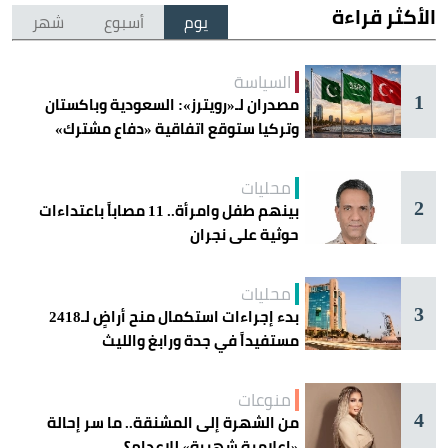
الأكثر قراءة
يوم
أسبوع
شهر
السياسة
1
مصدران لـ«رويترز»: السعودية وباكستان
وتركيا ستوقع اتفاقية «دفاع مشترك»
اليوم في جدة
محليات
2
بينهم طفل وامرأة.. 11 مصاباً باعتداءات
حوثية على نجران
محليات
3
بدء إجراءات استكمال منح أراضٍ لـ2418
مستفيداً في جدة ورابغ والليث
منوعات
4
من الشهرة إلى المشنقة.. ما سر إحالة
«إعلامية شهيرة» للإعدام؟