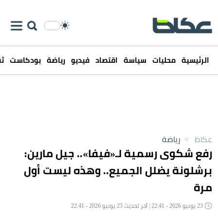
الرئيسية
محليات
سياسة
اقتصاد
فيديو
رياضة
بودكاست
ثق
عكاظ
>
رياضة
رفع شكوى رسمية لـ«فيفا».. جيل مارين:
برشلونة يضلل الجميع.. وهذه ليست أول
مرة
23 يونيو 2026 - 22:41 | آخر تحديث 23 يونيو 2026 - 22:41