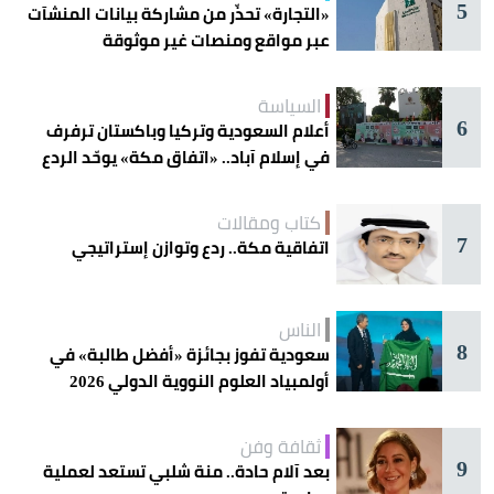
5
«التجارة» تحذّر من مشاركة بيانات المنشآت
عبر مواقع ومنصات غير موثوقة
السياسة
6
أعلام السعودية وتركيا وباكستان ترفرف
في إسلام آباد.. «اتفاق مكة» يوحّد الردع
كتاب ومقالات
7
اتفاقية مكة.. ردع وتوازن إستراتيجي
الناس
8
سعودية تفوز بجائزة «أفضل طالبة» في
أولمبياد العلوم النووية الدولي 2026
ثقافة وفن
9
بعد آلام حادة.. منة شلبي تستعد لعملية