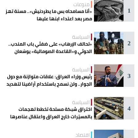
منوعات
1
«أنا مسامحاه بس ما يطردنيش».. مسنة تهز
مصر بعد اعتداء ابنها عليها
السياسة
2
«تحالف الإرهاب» على ضفتَي باب المندب..
الحوثي و«القاعدة الصومالية» يوسّعان
دائرة الخطر
السياسة
3
رئيس وزراء العراق: علاقات متوازنة مع دول
الجوار.. ولن نسمح باستخدام أراضينا لتهديد
أمنها
السياسة
4
اختراق شبكة مسلحة تخطط لهجمات
بالمسيّرات خارج العراق واعتقال عناصرها
اقتصاد