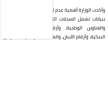
وأكدت الوزارة أهمية عدم تزويد أي جهة غير موثوقة
ببيانات تشمل السجلات التجارية، والأرقام الضريبية،
والعناوين الوطنية، وأرقام التواصل، والحسابات
البنكية، وأرقام الآيبان، والمستندات والمرفقات أو أي
بيانات يمكن استخدامها للتعريف بالمنشأة أو
صاحبها، إلا بعد التحقق من الجهة والغرض من جمع
البيانات والأساس النظامي لمعالجتها.
ويأتي ذلك في ضوء تنامي عدد المواقع والمنصات
الوهمية التي تزعم تقديم خدمات تحت مسميات
مختلفة، وتطلب من المستخدمين رفع وتجميع بيانات
متعددة في مكان واحد، بما قد يعرّض المنشآت