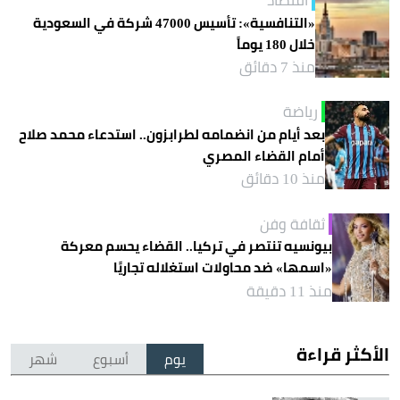
اقتصاد
«التنافسية»: تأسيس 47000 شركة في السعودية
خلال 180 يوماً
منذ 7 دقائق
رياضة
بعد أيام من انضمامه لطرابزون.. استدعاء محمد صلاح
أمام القضاء المصري
منذ 10 دقائق
ثقافة وفن
بيونسيه تنتصر في تركيا.. القضاء يحسم معركة
«اسمها» ضد محاولات استغلاله تجاريًا
منذ 11 دقيقة
الأكثر قراءة
يوم
أسبوع
شهر