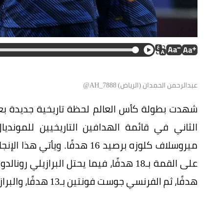
عبدالرحمن الحمدان (الرياض) AH_7888@
شهدت بطولة كأس العالم لحظة تاريخية جديدة بعد
الثاني في قائمة الهدافين التاريخيين للمونديال
ميروسلاف كلوزه برصيد 16 هدفًا
هدفًا، ثم الفرنسي جوست فونتين بـ13 هدفًا، والبرازيلي بيليه بـ12 هدفًا.