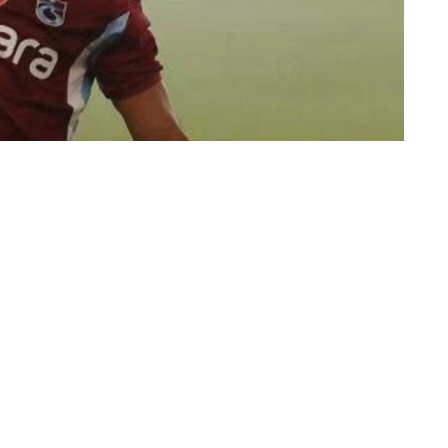
استقبال تاريخي لصلاح في «بابارا بارك»..
محمد جمعة (القاهرة)
عاش النجم المصري محمد صلاح أمسية تا
التركي لجماهيره على ملعب «بابارا بارك».