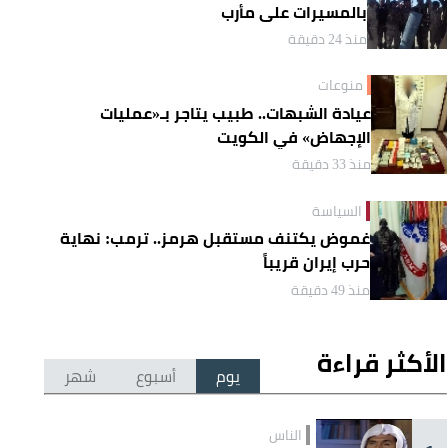
بالمسيرات على مأرب
منذ 24 دقيقة
منوعات
عيادة الشبهات.. طبيب يتاجر بـ«عمليات
الإجهاض» في الكويت
منذ 33 دقيقة
السياسة
غموض يكتنف مستقبل هرمز.. ترمب: نهاية
حرب إيران قريباً
منذ 49 دقيقة
الأكثر قراءة
يوم
أسبوع
شهر
الناس