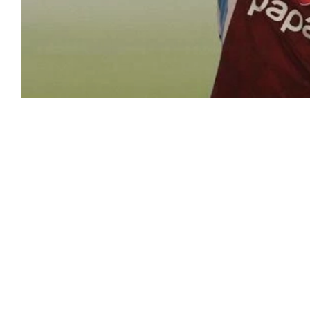
ريخية، بعدما قدمه نادي طرابزون سبور