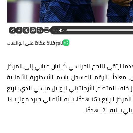
--:--
تابع قناة عكاظ على الواتساب
ما ارتقى النجم الفرنسي كيليان مبابي إلى المركز
، معادلًا الرقم المسجل باسم الأسطورة الألمانية
. ويأتي هذا الإنجاز خلف المتصدر الأرجنتيني ليونيل ميسي الذي يتربع
على القمة بـ18 هدفًا، فيما يحتل البرازيلي رونالدو المركز الرابع بـ15 هدفًا، يليه الألماني جيرد مولر بـ14