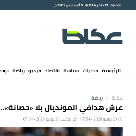
الجمعة، ٢٤ صفر ١٤٤٨ هـ ٧ أغسطس ٢٠٢٦ م
الرئيسية
محليات
سياسة
اقتصاد
فيديو
رياضة
بود
عكاظ
>
رياضة
عرش هدافي المونديال بلا «حصانة»..
23 يونيو 2026 - 07:54 | آخر تحديث 23 يونيو 2026 - 07:54