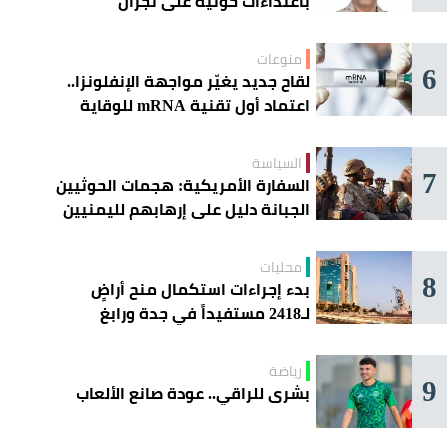
باعتداءات حوثية على نجران
منوعات
6
لقاح جديد يغيّر مواجهة الإنفلونزا..
اعتماد أول تقنية mRNA للوقاية
الموسمية
السياسة
7
السفارة الأمريكية: هجمات الحوثيين
الجبانة دليل على إرهابهم لليمنيين
محليات
8
بدء إجراءات استكمال منح أراضٍ
لـ2418 مستفيداً في جدة ورابغ
والليث
رياضة
9
بشرى للراقي.. عودة صانع الألعاب