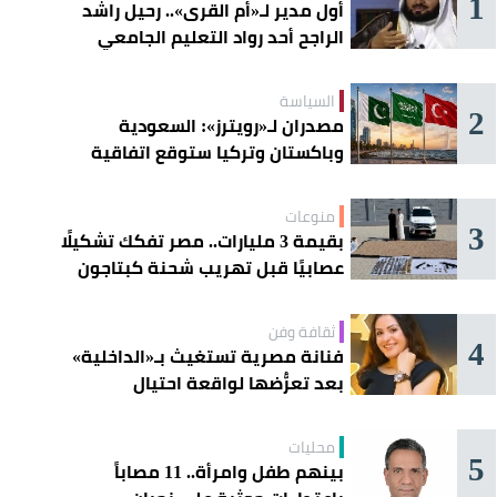
1
أول مدير لـ«أم القرى».. رحيل راشد
الراجح أحد رواد التعليم الجامعي
السياسة
2
مصدران لـ«رويترز»: السعودية
وباكستان وتركيا ستوقع اتفاقية
«دفاع مشترك» اليوم في جدة
منوعات
3
بقيمة 3 مليارات.. مصر تفكك تشكيلًا
عصابيًا قبل تهريب شحنة كبتاجون
ضخمة
ثقافة وفن
4
فنانة مصرية تستغيث بـ«الداخلية»
بعد تعرُّضها لواقعة احتيال
محليات
5
بينهم طفل وامرأة.. 11 مصاباً