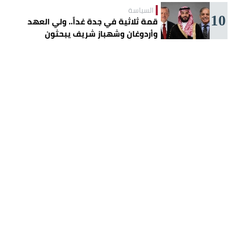
السياسة
10
قمة ثلاثية في جدة غداً.. ولي العهد
وأردوغان وشهباز شريف يبحثون
تعزيز التعاون