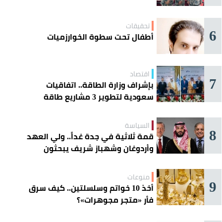
تحقيقات
6
أطفال تحت سطوة الخوارزميات
اقتصاد
7
بإشراف وزارة الطاقة.. اتفاقيات
سعودية لتطوير 3 مشاريع طاقة
شمسية في سورية
السياسة
8
قمة ثلاثية في جدة غداً.. ولي العهد
وأردوغان وشهباز شريف يبحثون
تعزيز التعاون
منوعات
9
أخذ 10 خواتم وسلسلتين.. كيف سرق
فأر «متجر مجوهرات»؟