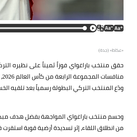
«عكاظ» (جدة)
حقق منتخب باراغواي فوزاً ثميناً على نظيره ال
ودّع المنتخب التركي البطولة رسمياً بعد تلقيه الخسارة
من انطلاق اللقاء، إثر تسديدة أرضية قوية استقرت 