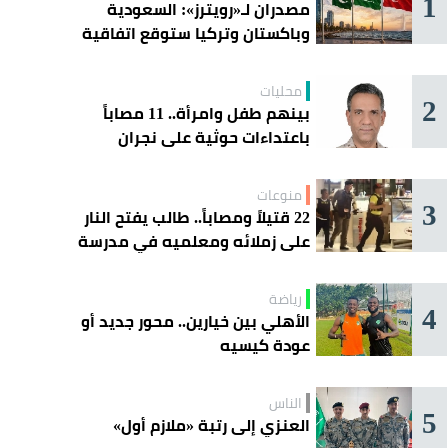
1
مصدران لـ«رويترز»: السعودية
وباكستان وتركيا ستوقع اتفاقية
«دفاع مشترك» اليوم في جدة
محليات
2
بينهم طفل وامرأة.. 11 مصاباً
باعتداءات حوثية على نجران
منوعات
3
22 قتيلاً ومصاباً.. طالب يفتح النار
على زملائه ومعلميه في مدرسة
ثانوية
رياضة
4
الأهلي بين خيارين.. محور جديد أو
عودة كيسيه
الناس
5
العنزي إلى رتبة «ملازم أول»