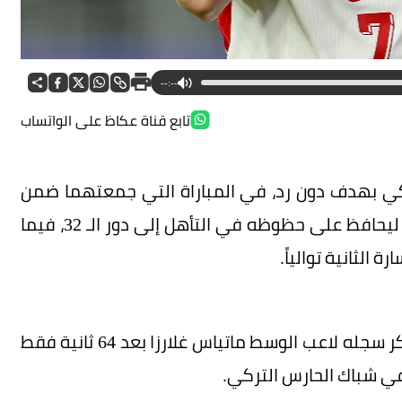
--:--
تابع قناة عكاظ على الواتساب
تركي بهدف دون رد، في المباراة التي جمعتهما ضمن
منافسات المجموعة الرابعة من كأس العالم 2026، ليحافظ على حظوظه في التأهل إلى دور الـ 32، فيما
 الثانية توالياً.
وحسم منتخب باراغواي المواجهة بفضل هدف مبكر سجله لاعب الوسط ماتياس غلارزا بعد 64 ثانية فقط
في شباك الحارس التركي.