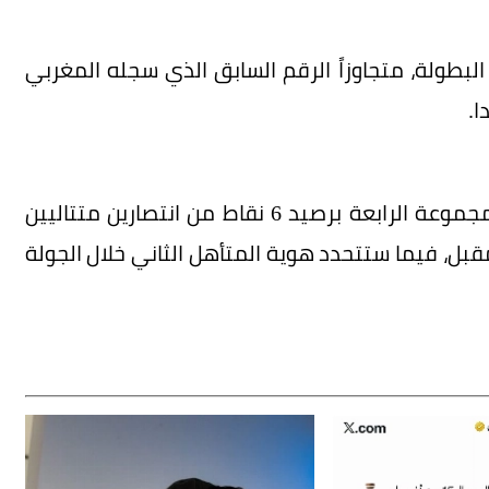
لبطولة، متجاوزاً الرقم السابق الذي سجله المغربي
وبهذه النتيجة، ضمنت الولايات المتحدة صدارة المجموعة الرابعة برصيد 6 نقاط من انتصارين متتاليين
لمقبل، فيما ستتحدد هوية المتأهل الثاني خلال الجولة