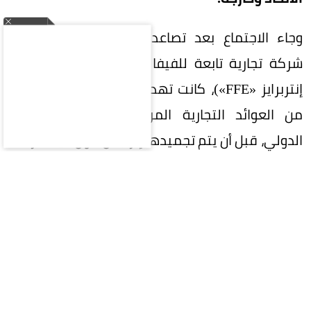
وجاء الاجتماع بعد تصاعد الانتقادات لخطة إنشاء
شركة تجارية تابعة للفيفا تحت اسم (فيفا فورورد
إنتربرايز «FFE»)، كانت تهدف إلى إدارة وبيع حصص
من العوائد التجارية المرتبطة بمسابقات الاتحاد
الدولي، قبل أن يتم تجميدها إثر جدل حول آلية طرحها
ومستوى الشفافية المحيط بها.
وخلال الاجتماع، أقرّ إنفانتينو بوجود «أخطاء» في
طريقة التعامل مع المشروع، فيما بعث الفيفا لاحقًا
رسالة إلى مجلس الاتحاد والاتحادات الأعضاء اعتذر
فيها عن تلك الأخطاء، متعهدًا بتحسين آليات اتخاذ
القرار وضمان عدم تكرار ما حدث. ورغم الانتقادات، خرج