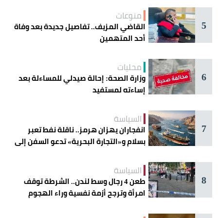
منوعات
5
القاضي المزيف.. تفاصيل جديدة بعد وفاة
أحد المتهمين
محليات
6
وزارة الصحة: إحالة صيدلي للمساءلة بعد
إساءته لمستفيد
السياسة
7
انفجاران يهزان هرمز.. ناقلة نفط تعبر
بسلام و«التجارة البحرية» تدعو السفن إلى
الحذر
السياسة
8
طعن 4 رجال وسط لندن.. الشرطة توقف
امرأة وترجح أزمة نفسية وراء الهجوم