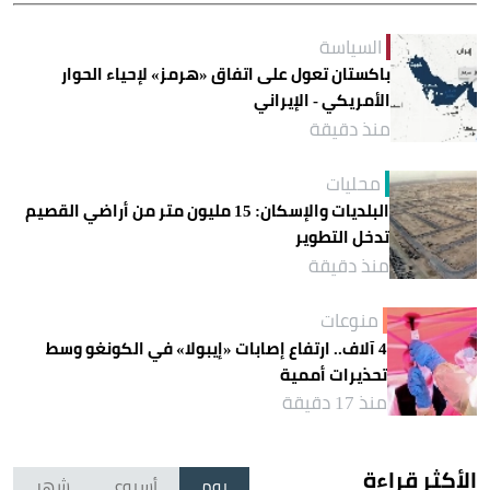
السياسة
باكستان تعول على اتفاق «هرمز» لإحياء الحوار
الأمريكي - الإيراني
منذ دقيقة
محليات
البلديات والإسكان: 15 مليون متر من أراضي القصيم
تدخل التطوير
منذ دقيقة
منوعات
4 آلاف.. ارتفاع إصابات «إيبولا» في الكونغو وسط
تحذيرات أممية
منذ 17 دقيقة
الأكثر قراءة
يوم
أسبوع
شهر