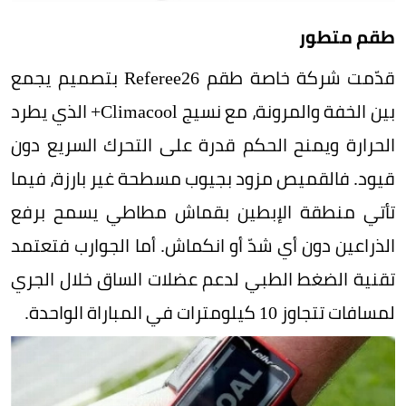
طقم متطور
قدّمت شركة خاصة طقم Referee26 بتصميم يجمع
بين الخفة والمرونة، مع نسيج Climacool+ الذي يطرد
الحرارة ويمنح الحكم قدرة على التحرك السريع دون
قيود. فالقميص مزود بجيوب مسطحة غير بارزة، فيما
تأتي منطقة الإبطين بقماش مطاطي يسمح برفع
الذراعين دون أي شدّ أو انكماش. أما الجوارب فتعتمد
تقنية الضغط الطبي لدعم عضلات الساق خلال الجري
لمسافات تتجاوز 10 كيلومترات في المباراة الواحدة.