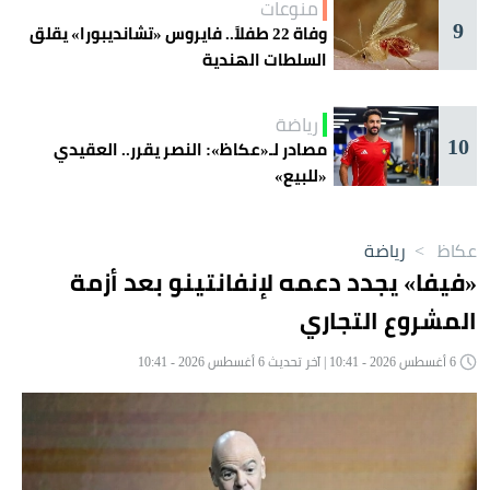
منوعات
9
وفاة 22 طفلاً.. فايروس «تشانديبورا» يقلق
السلطات الهندية
رياضة
10
مصادر لـ«عكاظ»: النصر يقرر.. العقيدي
«للبيع»
عكاظ
>
رياضة
«فيفا» يجدد دعمه لإنفانتينو بعد أزمة
المشروع التجاري
6 أغسطس 2026 - 10:41 | آخر تحديث 6 أغسطس 2026 - 10:41