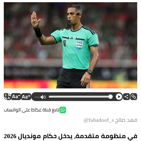
--:--
تابع قناة عكاظ على الواتساب
فهد صالح fahadoof_s@
في منظومة متقدمة، يدخل حكام مونديال 2026