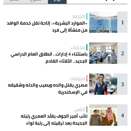
اقتصاد
1
«الموارد البشرية»: إتاحة نقل خدمة الوافد
من منشأة إلى فرد
محليات
2
باستثناء 4 إدارات.. انطلاق العام الدراسي
الجديد.. الثلاثاء القادم
منوعات
3
مصري يقتل والده ويصيب والدته وشقيقه
في الإسكندرية
الناس
4
نائب أمير الجوف يقلّد العمري رتبته
الجديدة بعد ترقيته إلى رتبة لواء