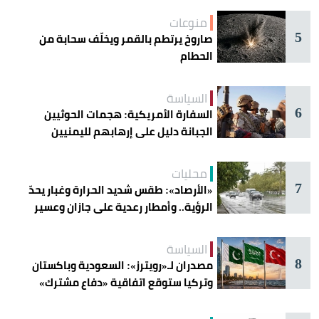
منوعات
5
صاروخ يرتطم بالقمر ويخلّف سحابة من
الحطام
السياسة
6
السفارة الأمريكية: هجمات الحوثيين
الجبانة دليل على إرهابهم لليمنيين
محليات
7
«الأرصاد»: طقس شديد الحرارة وغبار يحدّ
الرؤية.. وأمطار رعدية على جازان وعسير
السياسة
8
مصدران لـ«رويترز»: السعودية وباكستان
وتركيا ستوقع اتفاقية «دفاع مشترك»
اليوم في جدة