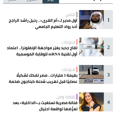
الناس
1
أول مدير لـ«أم القرى».. رحيل راشد الراجح
أحد رواد التعليم الجامعي
منوعات
2
لقاح جديد يغيّر مواجهة الإنفلونزا.. اعتماد
أول تقنية mRNA للوقاية الموسمية
منوعات
3
بقيمة 3 مليارات.. مصر تفكك تشكيلًا
عصابيًا قبل تهريب شحنة كبتاجون ضخمة
ثقافة وفن
4
فنانة مصرية تستغيث بـ«الداخلية» بعد
تعرُّضها لواقعة احتيال