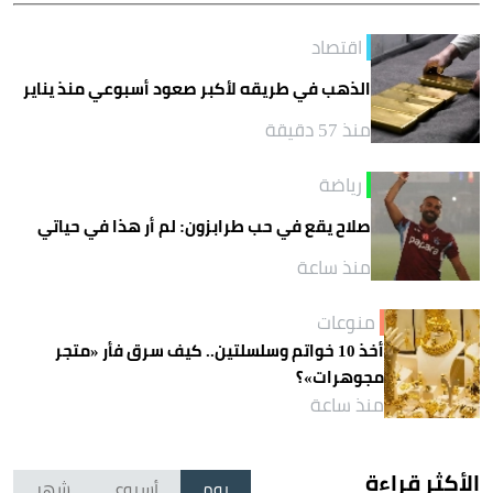
اقتصاد
الذهب في طريقه لأكبر صعود أسبوعي منذ يناير
منذ 57 دقيقة
رياضة
صلاح يقع في حب طرابزون: لم أر هذا في حياتي
منذ ساعة
منوعات
أخذ 10 خواتم وسلسلتين.. كيف سرق فأر «متجر
مجوهرات»؟
منذ ساعة
الأكثر قراءة
يوم
أسبوع
شهر