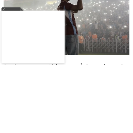
ووقع صلاح عقداً مع طرابزون سبور لمدة
عامين،واستقبلته الجماهير بحفاوة كبيرة، إذ دخل
أرضية الملعب برفقة رئيس النادي إرتوغرول دوغان،
وسط عروض للألعاب النارية وهتافات استمرت لفترة
طويلة.
«لم أر هذا في حياتي»