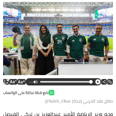
--:--
تابع قناة عكاظ على الواتساب
صالح عابد الحربي (جدة) Saleh_Okaz@
وجه وزير الرياضة اﻷمير عبدالعزيز بن تركي الفيصل