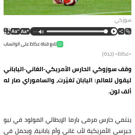
سوزكي
--:--
تابع قناة عكاظ على الواتساب
«عكاظ» (جدة)
وقف سوزوكي الحارس الأمريكي-الغاني-الياباني
ليقول للعالم: اليابان تغيّرت، والساموراي صار له
ألف لون.
ينتمي حارس مرمى بارما الإيطالي المولود في نيو
جيرسي الأمريكية لأب غاني وأم يابانية، ويحمل في