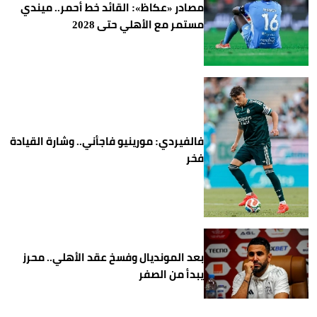
مصادر «عكاظ»: القائد خط أحمر.. ميندي
مستمر مع الأهلي حتى 2028
فالفيردي: مورينيو فاجأني.. وشارة القيادة
فخر
بعد المونديال وفسخ عقد الأهلي.. محرز
يبدأ من الصفر