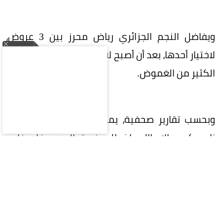
ويفاضل النجم الجزائري رياض محرز بين 3 عروض،
لاختيار أحدها، بعد أن أصبح لاعباً حراً ويكتنف مستقبله
الكثير من الغموض.
وبحسب تقارير صحفية، يمتلك محرز عرضاً قوياً من
نادي كومو الإيطالي، إذ طلبه فريق المدرب فابريغاس
للانضمام هذا الصيف.
أما العرض الثاني فكان من نادي نيوم الذي يريد
مواصلة مشواره بثبات في دوري روشن السعودي،