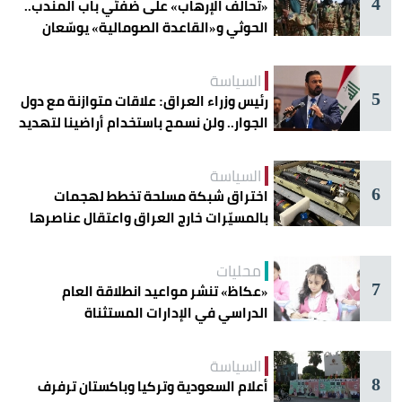
4
«تحالف الإرهاب» على ضفتَي باب المندب..
الحوثي و«القاعدة الصومالية» يوسّعان
دائرة الخطر
السياسة
5
رئيس وزراء العراق: علاقات متوازنة مع دول
الجوار.. ولن نسمح باستخدام أراضينا لتهديد
أمنها
السياسة
6
اختراق شبكة مسلحة تخطط لهجمات
بالمسيّرات خارج العراق واعتقال عناصرها
محليات
7
«عكاظ» تنشر مواعيد انطلاقة العام
الدراسي في الإدارات المستثناة
السياسة
8
أعلام السعودية وتركيا وباكستان ترفرف