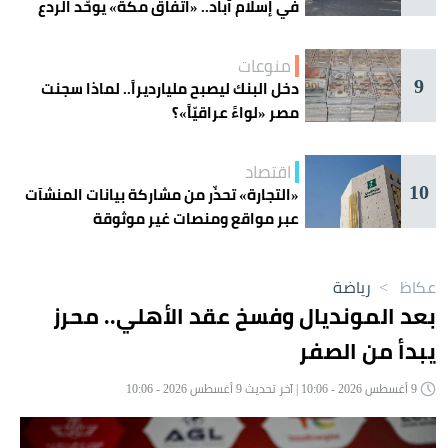
في إسلام آباد.. «اتفاق مكة» يوحّد الردع
منوعات
9
دخل البنك ليصبح مليارديراً.. لماذا سجنت
مصر «لواءً عراقيّاً»؟
اقتصاد
10
«التجارة» تحذّر من مشاركة بيانات المنشآت
عبر مواقع ومنصات غير موثوقة
عكاظ
>
رياضة
بعد المونديال وفسخ عقد الأهلي.. محرز
يبدأ من الصفر
9 أغسطس 2026 - 10:06 | آخر تحديث 9 أغسطس 2026 - 10:06