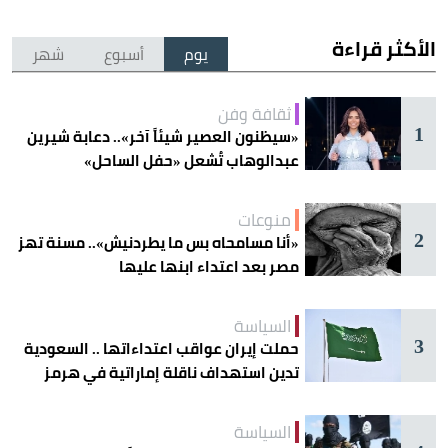
الأكثر قراءة
يوم
أسبوع
شهر
ثقافة وفن
1
«سيظنون العصير شيئاً آخر».. دعابة شيرين
عبدالوهاب تُشعل «حفل الساحل»
منوعات
2
«أنا مسامحاه بس ما يطردنيش».. مسنة تهز
مصر بعد اعتداء ابنها عليها
السياسة
3
حملت إيران عواقب اعتداءاتها .. السعودية
تدين استهداف ناقلة إماراتية في هرمز
السياسة