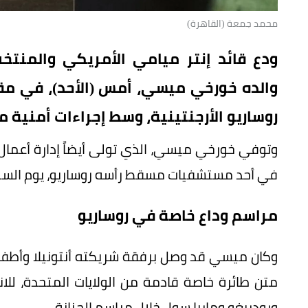
محمد جمعة (القاهرة)
ودع قائد إنتر ميامي الأمريكي والمنتخب
والده خورخي ميسي، أمس (الأحد)، في مقب
روساريو الأرجنتينية، وسط إجراءات أمنية 
وتوفي خورخي ميسي، الذي تولى أيضاً إدارة أعمال 
في أحد مستشفيات مسقط رأسه روساريو، يوم السبت، عن عمر ناهز 68 عاما
مراسم وداع خاصة في روساريو
وكان ميسي قد وصل برفقة شريكته أنتونيلا وأطفال
متن طائرة خاصة قادمة من الولايات المتحدة، للا
ورودريغو وماريا سول خلال مراسم الجنازة.