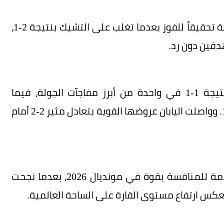
وكان منتخب كوريا الجنوبية أول المنتخبات الآسيوية تحقيقاً للفوز بعدما تغلب على التشيك بنتيجة 2-1،
دفين دون رد.
أما السعودية ففرضت التعادل على أوروغواي بنتيجة 1-1 في واحدة من أبرز مفاجآت الجولة، فيما
اقتنصت قطر نقطة ثمينة من سويسرا بالتعادل 1-1. وواصلت اليابان عروضها القوية بتعادل مثير 2-2 أمام
وبهذا السجل المميز، تؤكد منتخبات آسيا أنها قادمة للمنافسة بقوة في مونديال 2026، بعدما نجحت
عكس ارتفاع مستوى القارة على الساحة العالمية.