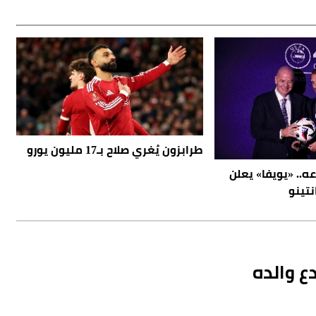
طرابزون يُغري صلاح بـ17 مليون يورو
.. «يويفا» يعلن
نتينو
ع والده