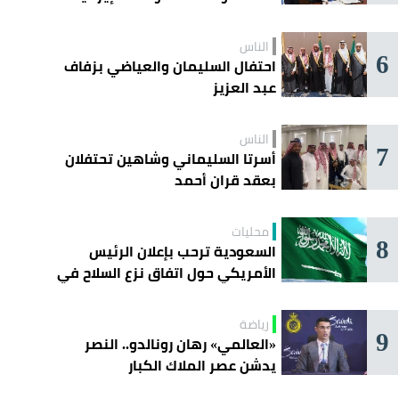
الناس
6
احتفال السليمان والعياضي بزفاف
عبد العزيز
الناس
7
أسرتا السليماني وشاهين تحتفلان
بعقد قران أحمد
محليات
8
السعودية ترحب بإعلان الرئيس
الأمريكي حول اتفاق نزع السلاح في
غزة
رياضة
9
«العالمي» رهان رونالدو.. النصر
يدشن عصر الملاك الكبار