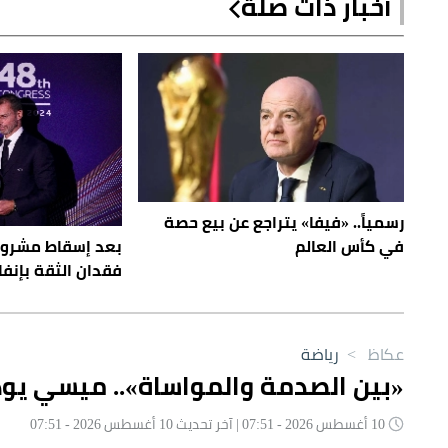
أخبار ذات صلة
رسمياً.. «فيفا» يتراجع عن بيع حصة
بعد إسقاط مشروعه
في كأس العالم
فقدان الثقة بإنفا
عكاظ
>
رياضة
«بين الصدمة والمواساة».. ميسي يود
10 أغسطس 2026 - 07:51 | آخر تحديث 10 أغسطس 2026 - 07:51