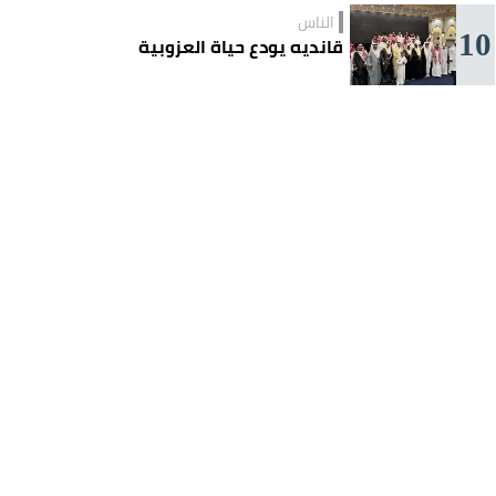
الناس
10
قانديه يودع حياة العزوبية