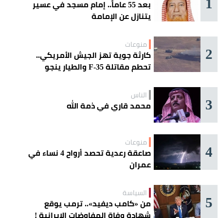
1
بعد 55 عاماً.. إمام مسجد في عسير
يتنازل عن الإمامة
منوعات
2
كارثة جوية تهز الجيش الأمريكي..
تحطم مقاتلة F-35 والطيار ينجو
بأعجوبة
الناس
3
محمد قاري في ذمة الله
منوعات
4
صاعقة رعدية تحصد أرواح 4 نساء في
عمران
السياسة
5
من «كامب ديفيد».. ترمب يوقع
شهادة وفاة المفاوضات الإيرانية !