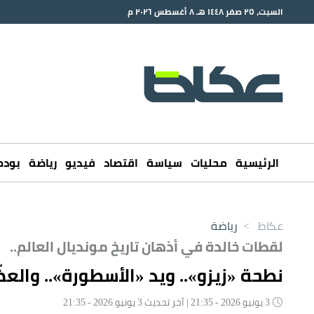
السبت، ٢٥ صفر ١٤٤٨ هـ ٨ أغسطس ٢٠٢٦ م
الرئيسية
محليات
سياسة
اقتصاد
فيديو
رياضة
بود
عكاظ
>
رياضة
لقطات خالدة في أذهان تاريخ مونديال العالم..
نطحة «زيزو».. ويد «الأسطورة».. والعض
3 يونيو 2026 - 21:35 | آخر تحديث 3 يونيو 2026 - 21:35