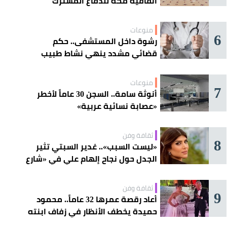
اتفاقية مكة للدفاع المشترك
منوعات
6
رشوة داخل المستشفى.. حكم
قضائي مشدد ينهي نشاط طبيب
مغربي
منوعات
7
أنوثة سامة.. السجن 30 عاماً لأخطر
«عصابة نسائية عربية»
ثقافة وفن
8
«ليست السبب».. غدير السبتي تثير
الجدل حول نجاح إلهام علي في «شارع
الأعشى»
ثقافة وفن
9
أعاد رقصة عمرها 32 عاماً.. محمود
حميدة يخطف الأنظار في زفاف ابنته