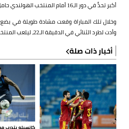
أكبر تحدٍّ في دور الـ16 أمام المنتخب الهولندي حامل لقب أمم أوروبا 1988.
وخلال تلك المباراة وقعت مشادة طويلة في بضع مر
وأدت لطرد الثنائي في الدقيقة الـ22، ليلعب المنتخبان بـ10 لاعبين وفازت ألمانيا الغربية 2-1.
أخبار ذات صلة
كانسيلو يتدرب مع 