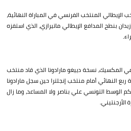
2 بألمانيا، واجه المنتخب الإيطالي المنتخب الفرنسي في المباراة النهائية،
زيدان بنطح المدافع الإيطالي ماتيرازي، الذي استفزه
اء.
عالم 1986، التي أقيمت في المكسيك، نسخة دييغو مارادونا الذي قاد منتخب
راة ربع النهائي أمام منتخب إنجلترا حين سجل مارادونا
كم الوسط التونسي علي بناصر ولا المساعد، وما زال