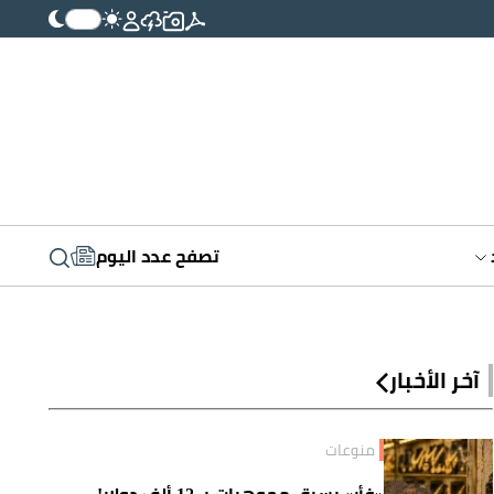
تصفح عدد اليوم
آخر الأخبار
منوعات
«فأر» يسرق مجوهرات بـ 12 ألف دولار!