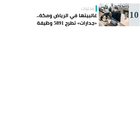
محليات
10
غالبيتها في الرياض ومكة..
«جدارات» تطرح 5891 وظيفة
للسعوديين هذا الأسبوع