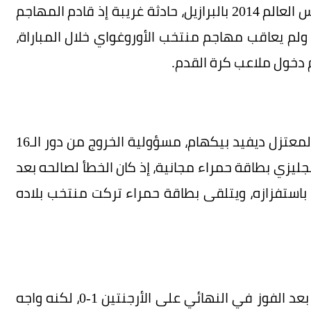
شهدت مباراة الأوروغواي وإيطاليا خلال نهائيات كأس العالم 2014 بالبرازيل، حادثة غريبة إذ قادم المهاجم
ولم يعاقب مهاجم منتخب الأوروغواي خلال المباراة،
ما زال بعض المشجعين في إنجلترا يُحمِّلون النجم المعتزل ديفيد بيكهام، مسؤولية الخروج من دور الـ16
رجنتين، وتلقى الإنجليزي بطاقة حمراء مجانية، إذ كان الخطأ لصالحه بعد
باستفزازه، ويتلقى بطاقة حمراء تركت منتخب بلاده
توج منتخب ألمانيا الغربية بلقب كأس العالم 1990، بعد الفوز في النهائي على الأرجنتين 1-0، لكنه واجه