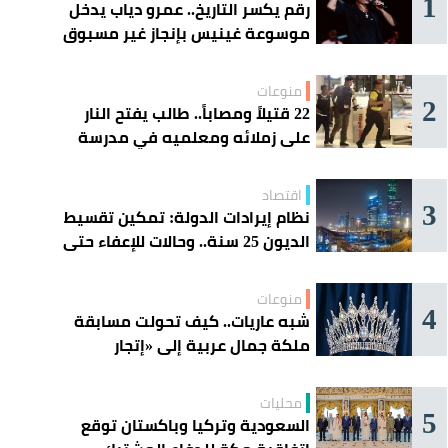
1
رقم يكسر التاريخ.. عمرو دياب يدخل
موسوعة غينيس بإنجاز غير مسبوق
منوعات
2
22 قتيلاً ومصاباً.. طالب يفتح النار
على زملائه ومعلميه في مدرسة
ثانوية
اقتصاد
3
نظام إيرادات الدولة: تمكين تقسيط
الديون 25 سنة.. وحالات للإعفاء حتى
مليون ريال
منوعات
4
شبه عاريات.. كيف تحولت مسابقة
ملكة جمال عربية إلى «إتجار
بالقاصرات»؟
محليات
5
السعودية وتركيا وباكستان توقع