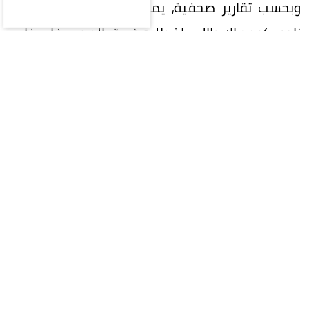
وبحسب تقارير صحفية، يمتلك محرز عرضاً قوياً من
نادي كومو الإيطالي، إذ طلبه فريق المدرب فابريغاس
للانضمام هذا الصيف.
أما العرض الثاني فكان من نادي نيوم الذي يريد
مواصلة مشواره بثبات في دوري روشن السعودي،
وتقديم مستويات تؤهله مستقبلاً للمشاركة في
دوري أبطال آسيا، والعرض الثالث والأخير من نادي
الجزيرة الإماراتي، الذي يسعى لتدعيم صفوفه باللاعب
الجزائري المخضرم.