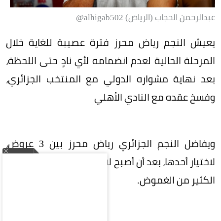
عبدالرحمن الحجاب (الرياض) alhigab502@
يعيش النجم رياض محرز فترة عصيبة للغاية خلال
المرحلة الحالية لعدم انضمامه لأي نادٍ حتى اللحظة،
بعد نهاية مشواره الدولي مع المنتخب الجزائري،
وفسخ عقده مع النادي الأهلي
ويفاضل النجم الجزائري رياض محرز بين 3 عروض،
لاختيار أحدها، بعد أن أصبح لاعباً حراً ويكتنف مستقبله
الكثير من الغموض.