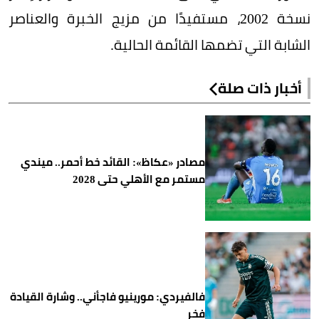
نسخة 2002، مستفيدًا من مزيج الخبرة والعناصر
الشابة التي تضمها القائمة الحالية.
أخبار ذات صلة
مصادر «عكاظ»: القائد خط أحمر.. ميندي
مستمر مع الأهلي حتى 2028
فالفيردي: مورينيو فاجأني.. وشارة القيادة
فخر