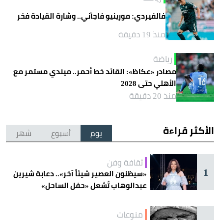
فالفيردي: مورينيو فاجأني.. وشارة القيادة فخر
منذ 19 دقيقة
رياضة
مصادر «عكاظ»: القائد خط أحمر.. ميندي مستمر مع
الأهلي حتى 2028
منذ 20 دقيقة
الأكثر قراءة
يوم
أسبوع
شهر
ثقافة وفن
1
«سيظنون العصير شيئاً آخر».. دعابة شيرين
عبدالوهاب تُشعل «حفل الساحل»
منوعات