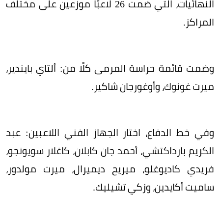
النهائيات، التي ضمت 26 لاعبًا موزعين على مختلف
المراكز.
وضمت قائمة حراسة المرمى كلًا من: ألتاي بايندير،
ميرت غونوك، وأوغورجان شاكير.
وفي خط الدفاع، اختار الجهاز الفني اللاعبين: عبد
الكريم بارداكتشي، أحمد جان كابلان، كاغلار سويونجو،
فريدي كاديوغلو، ميريح ديميرال، ميرت مولدور،
ساميت أكايدين، وزكي تشيليك.