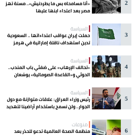
2
«أنا مسامحاه بس ما يطردنيش».. مسنة تهز
مصر بعد اعتداء ابنها عليها
السياسة
3
حملت إيران عواقب اعتداءاتها .. السعودية
تدين استهداف ناقلة إماراتية في هرمز
السياسة
4
«تحالف الإرهاب» على ضفتَي باب المندب..
الحوثي و«القاعدة الصومالية» يوسّعان
دائرة الخطر
السياسة
5
رئيس وزراء العراق: علاقات متوازنة مع دول
الجوار.. ولن نسمح باستخدام أراضينا لتهديد
أمنها
منوعات
6
منظمة الصحة العالمية تدعو للحذر بعد