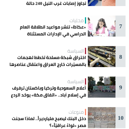
تجاوز إصابات غرب النيل 240 حالة
محليات
7
«عكاظ» تنشر مواعيد انطلاقة العام
الدراسي في الإدارات المستثناة
السياسة
8
اختراق شبكة مسلحة تخطط لهجمات
بالمسيّرات خارج العراق واعتقال عناصرها
السياسة
9
أعلام السعودية وتركيا وباكستان ترفرف
في إسلام آباد.. «اتفاق مكة» يوحّد الردع
منوعات
10
دخل البنك ليصبح مليارديراً.. لماذا سجنت
مصر «لواءً عراقيّاً»؟