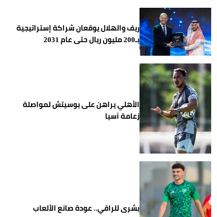
ريف والهلال يوقعان شراكة إستراتيجية
بـ200 مليون ريال حتى عام 2031
الأهلي يراهن على بوسيتش لمواصلة
زعامة آسيا
بشرى للراقي.. عودة صانع الألعاب