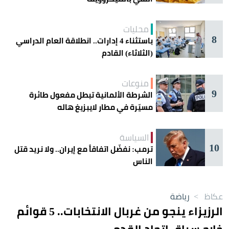
محليات
8
باستثناء 4 إدارات.. انطلاقة العام الدراسي
(الثلاثاء) القادم
منوعات
9
الشرطة الألمانية تبطل مفعول طائرة
مسيّرة في مطار لايبزيغ هاله
السياسة
10
ترمب: نفضّل اتفاقاً مع إيران.. ولا نريد قتل
الناس
عكاظ
>
رياضة
الرزيزاء ينجو من غربال الانتخابات.. 5 قوائم
خارج سباق اتحاد القدم