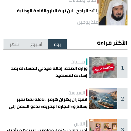
راشد الراجح.. ابن تربة البار والقامة الوطنية
منذ يومين
الأكثر قراءة
يوم
أسبوع
شهر
محليات
1
وزارة الصحة: إحالة صيدلي للمساءلة بعد
إساءته لمستفيد
السياسة
2
انفجاران يهزان هرمز.. ناقلة نفط تعبر
بسلام و«التجارة البحرية» تدعو السفن إلى
الحذر
الناس
3
أمير جازان يكرّم 3 مواطنين لتبرعهم بأجزاء