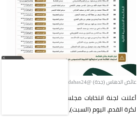
عائض الدهاس (جدة) @ayeedaldahas24
أعلنت لجنة انتخابات مجلس إدارة الاتحاد السعودي
لكرة القدم، اليوم (السبت)، القوائم الأولية المترشحة
لرئاسة وعضوية مجلس إدارة الاتحاد للدورة الانتخابية
السادسة (2026-2030)، بعد انتهاء مرحلة فحص