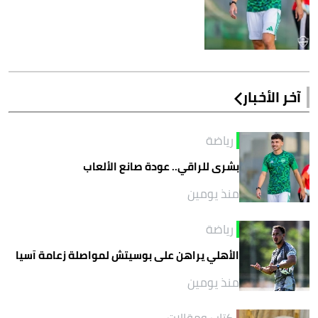
آخر الأخبار
رياضة
بشرى للراقي.. عودة صانع الألعاب
منذ يومين
رياضة
الأهلي يراهن على بوسيتش لمواصلة زعامة آسيا
منذ يومين
كتاب ومقالات