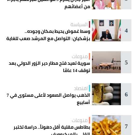
من أعضائهم
السياسة
4
وسط غموض يحيط بمكان وجوده..
بزشكيان: التواصل مع المرشد صعب للغاية
منوعات
5
سورية تعيد فتح مطار دير الزور الدولي بعد
توقف 14 عامًا
اقتصاد
6
الذهب يواصل الصعود لأعلى مستوى في 7
أسابيع
منوعات
7
بطاطس مقلية أقل دهوناً.. دراسة تختبر
القلي بالميكروويف