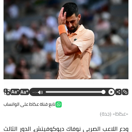
--:--
تابع قناة عكاظ على الواتساب
«عكاظ» (جدة)
ودع اللاعب الصربي نوفاك ديوكوفيتش، الدور الثالث