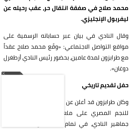
محمد صلاح في صفقة انتقال حر، عقب رحيله عن
ليفربول الإنجليزي.
وقال النادي في بيان عبر حساباته الرسمية على
مواقع التواصل الاجتماعي: «وقّع محمد صلاح عقداً
مع طرابزون لمدة عامين، بحضور رئيس النادي أرطغرل
دوغان».
حفل تقديم تاريخي
وكان طرابزون قد أعلن عن إقامة حفل تقديم تاريخي
للنجم المصري على ملعب «بابارا بارك»، بحضور
جماهير النادي، في تمام السابعة والنصف مساء