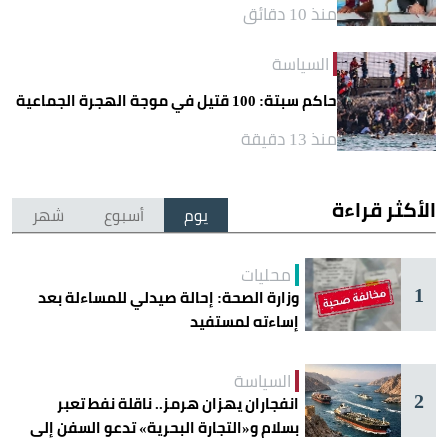
منذ 10 دقائق
السياسة
حاكم سبتة: 100 قتيل في موجة الهجرة الجماعية
منذ 13 دقيقة
الأكثر قراءة
يوم
أسبوع
شهر
محليات
1
وزارة الصحة: إحالة صيدلي للمساءلة بعد
إساءته لمستفيد
السياسة
2
انفجاران يهزان هرمز.. ناقلة نفط تعبر
بسلام و«التجارة البحرية» تدعو السفن إلى