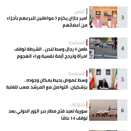
الحذر
الناس
3
أمير جازان يكرّم 3 مواطنين لتبرعهم بأجزاء
من أعضائهم
السياسة
4
طعن 4 رجال وسط لندن.. الشرطة توقف
امرأة وترجح أزمة نفسية وراء الهجوم
السياسة
5
وسط غموض يحيط بمكان وجوده..
بزشكيان: التواصل مع المرشد صعب للغاية
منوعات
6
سورية تعيد فتح مطار دير الزور الدولي بعد
توقف 14 عامًا