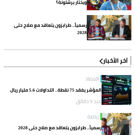
ويختار برشلونة؟
رسمياً.. طرابزون يتعاقد مع صلاح حتى
2028
آخر الأخبار
اقتصاد
المؤشر يفقد 75 نقطة.. التداولات 5.6 مليار ريال
منذ 9 دقائق
رياضة
رسمياً.. طرابزون يتعاقد مع صلاح حتى 2028