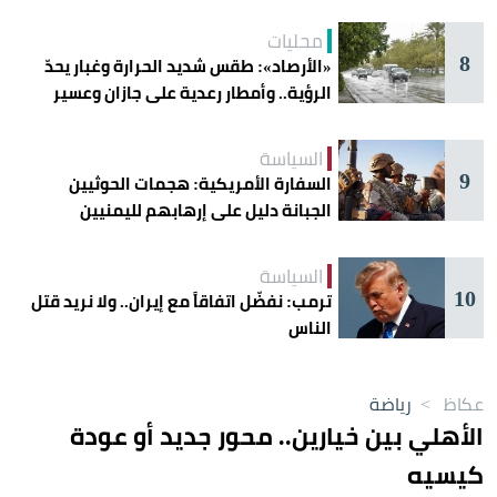
محليات
8
«الأرصاد»: طقس شديد الحرارة وغبار يحدّ
الرؤية.. وأمطار رعدية على جازان وعسير
السياسة
9
السفارة الأمريكية: هجمات الحوثيين
الجبانة دليل على إرهابهم لليمنيين
السياسة
10
ترمب: نفضّل اتفاقاً مع إيران.. ولا نريد قتل
الناس
عكاظ
>
رياضة
الأهلي بين خيارين.. محور جديد أو عودة
كيسيه