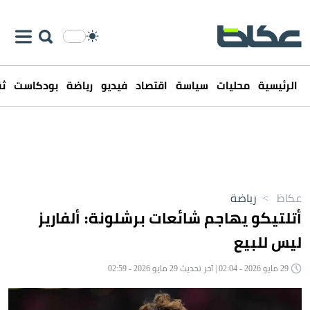
الرئيسية
محليات
سياسة
اقتصاد
فيديو
رياضة
بودكاست
ثق
عكاظ
>
رياضة
أتلتيكو يهاجم شائعات برشلونة: ألفاريز
ليس للبيع
29 مايو 2026 - 02:04 | آخر تحديث 29 مايو 2026 - 02:59