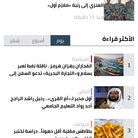
العنزي إلى رتبة «ملازم أول»
منذ 33 دقيقة
الأكثر قراءة
يوم
أسبوع
شهر
السياسة
1
انفجاران يهزان هرمز.. ناقلة نفط تعبر
بسلام و«التجارة البحرية» تدعو السفن إلى
الحذر
الناس
2
أول مدير لـ«أم القرى».. رحيل راشد الراجح
أحد رواد التعليم الجامعي
منوعات
3
بطاطس مقلية أقل دهوناً.. دراسة تختبر