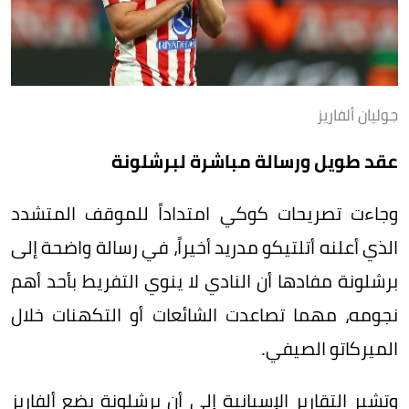
جوليان ألفاريز
عقد طويل ورسالة مباشرة لبرشلونة
وجاءت تصريحات كوكي امتداداً للموقف المتشدد
الذي أعلنه أتلتيكو مدريد أخيراً، في رسالة واضحة إلى
برشلونة مفادها أن النادي لا ينوي التفريط بأحد أهم
نجومه، مهما تصاعدت الشائعات أو التكهنات خلال
الميركاتو الصيفي.
وتشير التقارير الإسبانية إلى أن برشلونة يضع ألفاريز