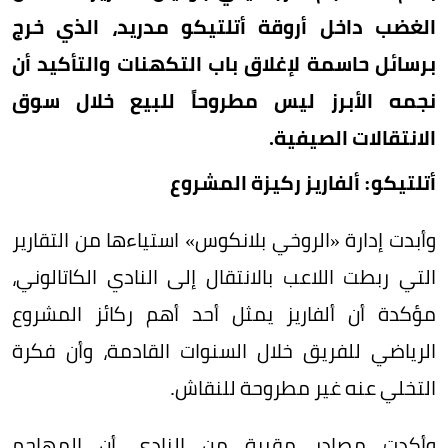
الغضب داخل أروقة أتلتيكو مدريد، الذي خرج
برسائل حاسمة لإغلاق باب التكهنات والتأكيد أن
نجمه الأبرز ليس مطروحاً للبيع خلال سوق
الانتقالات الصيفية.
أتلتيكو: ألفاريز ركيزة المشروع
وأبدت إدارة «الروخي بلانكوس» استياءها من التقارير
التي ربطت اللاعب بالانتقال إلى النادي الكاتالوني،
مؤكدة أن ألفاريز يمثل أحد أهم ركائز المشروع
الرياضي للفريق خلال السنوات القادمة، وأن فكرة
التخلي عنه غير مطروحة للنقاش.
وأكدت مصادر مقربة من النادي أن المهاجم