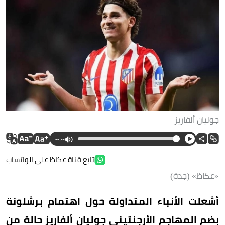
جوليان ألفاريز
--:--
تابع قناة عكاظ على الواتساب
«عكاظ» (جدة)
أشعلت الأنباء المتداولة حول اهتمام برشلونة
بضم المهاجم الأرجنتيني جوليان ألفاريز حالة من