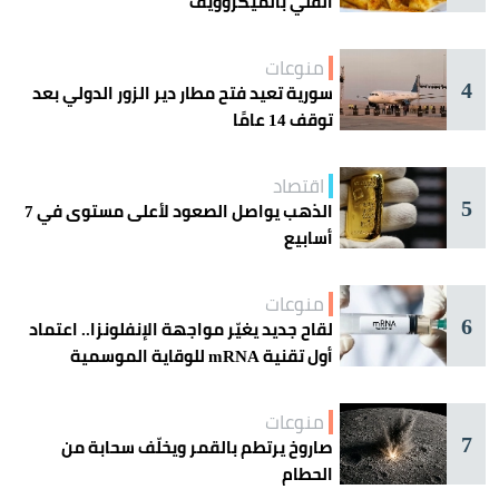
القلي بالميكروويف
منوعات
4
سورية تعيد فتح مطار دير الزور الدولي بعد
توقف 14 عامًا
اقتصاد
5
الذهب يواصل الصعود لأعلى مستوى في 7
أسابيع
منوعات
6
لقاح جديد يغيّر مواجهة الإنفلونزا.. اعتماد
أول تقنية mRNA للوقاية الموسمية
منوعات
7
صاروخ يرتطم بالقمر ويخلّف سحابة من
الحطام