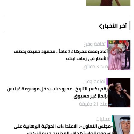
آخر الأخبار
ثقافة وفن
أعاد رقصة عمرها 32 عاماً.. محمود حميدة يخطف
الأنظار في زفاف ابنته
منذ 3 دقائق
ثقافة وفن
رقم يكسر التاريخ.. عمرو دياب يدخل موسوعة غينيس
بإنجاز غير مسبوق
منذ 21 دقيقة
محليات
«مجلس التعاون»: الاعتداءات الحوثية الإرهابية على
السعودية واستهداف المدنيين جريمة نكراء