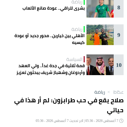
رياضة
8
بشرى للراقي.. عودة صانع الألعاب
رياضة
9
الأهلي بين خيارين.. محور جديد أو عودة
كيسيه
السياسة
10
قمة ثلاثية في جدة غداً.. ولي العهد
وأردوغان وشهباز شريف يبحثون تعزيز
التعاون
عكاظ
>
رياضة
صلاح يقع في حب طرابزون: لم أر هذا في
حياتي
7 أغسطس 2026 - 05:36 | آخر تحديث 7 أغسطس 2026 - 05:36