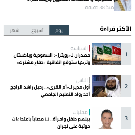
منذ 38 دقيقة
الأكثر قراءة
يوم
أسبوع
شهر
السياسة
1
مصدران لـ«رويترز»: السعودية وباكستان
وتركيا ستوقع اتفاقية «دفاع مشترك»
اليوم في جدة
الناس
2
أول مدير لـ«أم القرى».. رحيل راشد الراجح
أحد رواد التعليم الجامعي
محليات
3
بينهم طفل وامرأة.. 11 مصاباً باعتداءات
حوثية على نجران