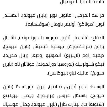
قائمة ألمانيا للمونديال
حراسة المرمى: مانويل نوير (بايرن ميونخ)، ألكسندر
نوبل (موناكو)، أوليفر باومان (هوفنهايم).
الدفاع: فالديمار أنتون (بوروسيا دورتموند)، ناثانيال
براون (فرانكفورت)، جوشوا كيميش (بايرن ميونخ)،
ديفيد راوم (لايبزيغ)، أنطونيو روديغر (ريال مدريد)،
نيكو شلوتربيك (بوروسيا دورتموند)، جوناثان تاه (بايرن
ميونخ)، ماليك ثياو (نيوكاسل).
الوسط: نديم أميري (ماينز)، ليون غوريتسكا (بايرن
ميونخ)، باسكال غروس (برايتون)، جيمي ليويلينغ
(شتوتغارت)، لينارت كارل (بايرن ميونخ)، جمال موسيالا