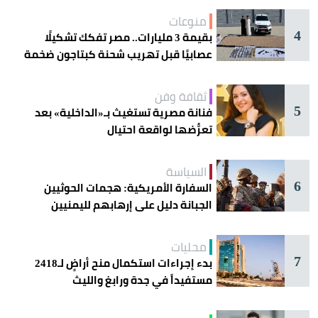
منوعات
4
بقيمة 3 مليارات.. مصر تفكك تشكيلًا
عصابيًا قبل تهريب شحنة كبتاجون ضخمة
ثقافة وفن
5
فنانة مصرية تستغيث بـ«الداخلية» بعد
تعرُّضها لواقعة احتيال
السياسة
6
السفارة الأمريكية: هجمات الحوثيين
الجبانة دليل على إرهابهم لليمنيين
محليات
7
بدء إجراءات استكمال منح أراضٍ لـ2418
مستفيداً في جدة ورابغ والليث