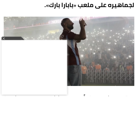
لجماهيره على ملعب «بابارا بارك».
ووقع صلاح عقداً مع طرابزون سبور لمدة
عامين،واستقبلته الجماهير بحفاوة كبيرة، إذ دخل
أرضية الملعب برفقة رئيس النادي إرتوغرول دوغان،
وسط عروض للألعاب النارية وهتافات استمرت لفترة