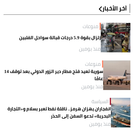
آخر الأخبار
منوعات
زلزال بقوة 5.9 درجات قبالة سواحل الفلبين
منذ يومين
منوعات
سورية تعيد فتح مطار دير الزور الدولي بعد توقف 14
عامًا
منذ يومين
السياسة
انفجاران يهزان هرمز.. ناقلة نفط تعبر بسلام و«التجارة
البحرية» تدعو السفن إلى الحذر
منذ يومين