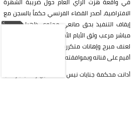
في واقعة هزت الرأي العام حول ضريبة الشهرة
الافتراضية، أصدر القضاء الفرنسي حكماً بالسجن مع
إيقاف التنفيذ بحق صانعي محتوى ظهرا في بث
مباشر مرعب وثق الأيام الأخيرة في حياة رجل تعرض
لعنف مبرح وإهانات متكررة أمام المتابعين، في بث
أقيم على قناته وبموافقته الظاهرة.
أدانت محكمة جنايات نيس المتهمين رسمياً بارتكاب
أعمال عنف ضد الضحية رافائيل جرافان، البالغ من
العمر 46 عاماً والمعروف على منصات التواصل باسم
«جان بورمانوف»، إضافة إلى إدانتهما بالتحريض على
الكراهية عبر إغداق الإهانات الجارحة عليه طوال فترة
البث.