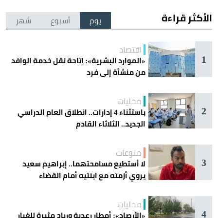
الأكثر قراءة
يوم
أسبوع
شهر
اقتصاد
1
«الموارد البشرية»: إتاحة نقل خدمة الوافد
من منشأة إلى فرد
محليات
2
باستثناء 4 إدارات.. انطلاق العام الدراسي
الجديد.. الثلاثاء القادم
منوعات
3
لا أستطيع مسامحتهما.. إبراهيم سعيد
يروي أزمته مع ابنتيه أمام القضاء
محليات
4
«الأرصاد»: أمطار رعدية ورياح مثيرة للغبار