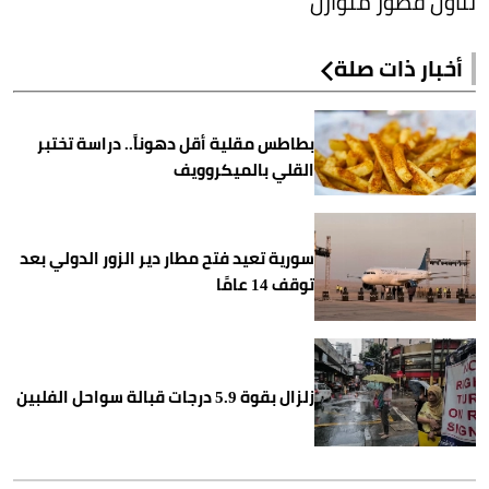
تناول فطور متوازن
أخبار ذات صلة
بطاطس مقلية أقل دهوناً.. دراسة تختبر
القلي بالميكروويف
سورية تعيد فتح مطار دير الزور الدولي بعد
توقف 14 عامًا
زلزال بقوة 5.9 درجات قبالة سواحل الفلبين