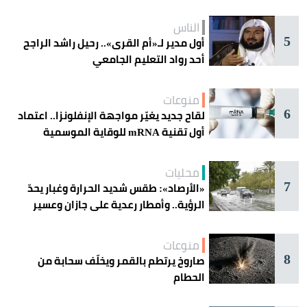
الناس
5
أول مدير لـ«أم القرى».. رحيل راشد الراجح
أحد رواد التعليم الجامعي
منوعات
6
لقاح جديد يغيّر مواجهة الإنفلونزا.. اعتماد
أول تقنية mRNA للوقاية الموسمية
محليات
7
«الأرصاد»: طقس شديد الحرارة وغبار يحدّ
الرؤية.. وأمطار رعدية على جازان وعسير
منوعات
8
صاروخ يرتطم بالقمر ويخلّف سحابة من
الحطام