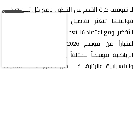
لا تتوقف كرة القدم عن التطور، ومع كل تحديث في
قوانينها تتغيّر تفاصيل كثيرة داخل المستطيل
الأخضر. ومع اعتماد 16 تعديلاً جديداً على قانون اللعبة
اعتباراً من موسم 2027/2026، تترقب الجماهير
الرياضية موسماً مختلفاً يحمل مزيداً من العدالة
والانسيابية والإثارة، في ظل حضور أكبر للتقنيات
الحديثة وتطور مستمر في المنظومة التحكيمية.
ويقول مدرب كرة القدم واللياقة البدنية الكابتن أيمن
العطية لـ«عكاظ»: اعتماد الاتحاد السعودي لكرة
القدم 16 تعديلاً جديداً على قانون اللعبة، استناداً إلى
التحديثات الصادرة عن المجلس الدولي لكرة القدم