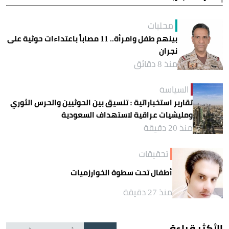
محليات
بينهم طفل وامرأة.. 11 مصاباً باعتداءات حوثية على
نجران
منذ 8 دقائق
السياسة
تقارير استخباراتية : تنسيق بين الحوثيين والحرس الثوري
ومليشيات عراقية لاستهداف السعودية
منذ 20 دقيقة
تحقيقات
أطفال تحت سطوة الخوارزميات
منذ 27 دقيقة
الأكثر قراءة