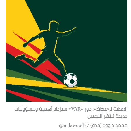
العطية لـ«عكاظ»: دور «VAR» سيزداد أهمية ومسؤوليات
جديدة تنتظر اللاعبين
محمد داوود (جدة) mdawood77@