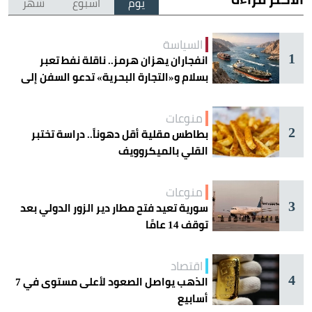
يوم
أسبوع
شهر
السياسة
1
انفجاران يهزان هرمز.. ناقلة نفط تعبر
بسلام و«التجارة البحرية» تدعو السفن إلى
الحذر
منوعات
2
بطاطس مقلية أقل دهوناً.. دراسة تختبر
القلي بالميكروويف
منوعات
3
سورية تعيد فتح مطار دير الزور الدولي بعد
توقف 14 عامًا
اقتصاد
4
الذهب يواصل الصعود لأعلى مستوى في 7
أسابيع