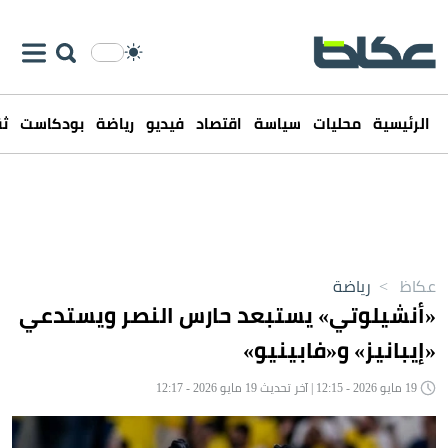
الرئيسية
محليات
سياسة
اقتصاد
فيديو
رياضة
بودكاست
ثق
عكاظ
>
رياضة
«أنشيلوتي» يستبعد حارس النصر ويستدعي
«إيبانيز» و«فابينيو»
19 مايو 2026 - 12:15 | آخر تحديث 19 مايو 2026 - 12:17