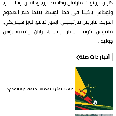
كارلو برونو غيمارايش وكاسيميرو، ودانيلو، وفابينيو،
ولوكاس باكيتا في خط الوسط، بينما ضم الهجوم
إندريك، غابرييل مارتينيلي، إيغور تياغو، لويز هينريكي،
ماتيوس كونيا، نيمار، رافينيا، رايان وفينيسيوس
جونيور.
أخبار ذات صلة
كيف ستغيّر التعديلات متعة كرة القدم؟