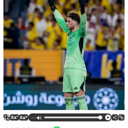
--:--