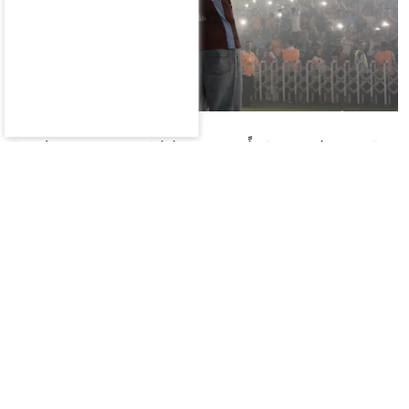
ووقع صلاح عقداً مع طرابزون سبور لمدة
عامين،واستقبلته الجماهير بحفاوة كبيرة، إذ دخل
أرضية الملعب برفقة رئيس النادي إرتوغرول دوغان،
وسط عروض للألعاب النارية وهتافات استمرت لفترة
طويلة.
«لم أر هذا في حياتي»
وقال صلاح أمام الجماهير: «أتمنى لو كنت أتحدث
التركية، لكنني لا أجيدها، اسمحوا لي أن أعبر عن