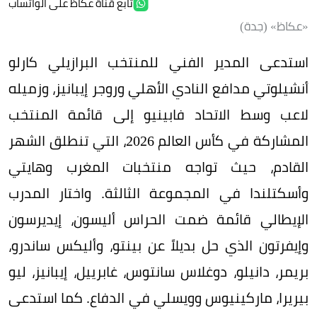
تابع قناة عكاظ على الواتساب
«عكاظ» (جدة)
استدعى المدير الفني للمنتخب البرازيلي كارلو
أنشيلوتي مدافع النادي الأهلي وروجر إيبانيز، وزميله
لاعب وسط الاتحاد فابينيو إلى قائمة المنتخب
المشاركة في كأس العالم 2026، التي تنطلق الشهر
القادم، حيث تواجه منتخبات المغرب وهايتي
وأسكتلندا في المجموعة الثالثة. واختار المدرب
الإيطالي قائمة ضمت الحراس أليسون، إيديرسون
وإيفرتون الذي حل بديلاً عن بينتو، وأليكس ساندرو،
بريمر، دانيلو، دوغلاس سانتوس، غابرييل، إيبانيز، ليو
بيريرا، ماركينيوس وويسلي في الدفاع. كما استدعى