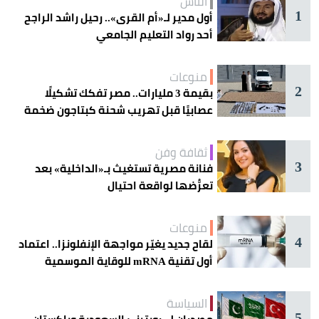
الناس
1
أول مدير لـ«أم القرى».. رحيل راشد الراجح
أحد رواد التعليم الجامعي
منوعات
2
بقيمة 3 مليارات.. مصر تفكك تشكيلًا
عصابيًا قبل تهريب شحنة كبتاجون ضخمة
ثقافة وفن
3
فنانة مصرية تستغيث بـ«الداخلية» بعد
تعرُّضها لواقعة احتيال
منوعات
4
لقاح جديد يغيّر مواجهة الإنفلونزا.. اعتماد
أول تقنية mRNA للوقاية الموسمية
السياسة
5