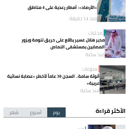
«الأرصاد»: أمطار رعدية على 4 مناطق
منذ 14 دقيقة
محليات
مدير هلال عسير يطّلع على حريق تنومة ويزور
المصابين بمستشفى النماص
منذ ساعة
منوعات
أنوثة سامة.. السجن 30 عاماً لأخطر «عصابة نسائية
عربية»
منذ ساعة
الأكثر قراءة
يوم
أسبوع
شهر