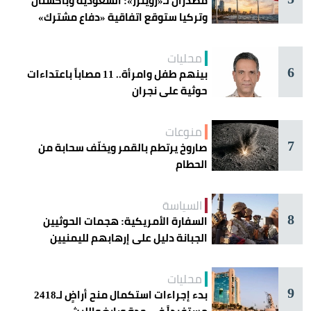
مصدران لـ«رويترز»: السعودية وباكستان
وتركيا ستوقع اتفاقية «دفاع مشترك»
اليوم في جدة
محليات
6
بينهم طفل وامرأة.. 11 مصاباً باعتداءات
حوثية على نجران
منوعات
7
صاروخ يرتطم بالقمر ويخلّف سحابة من
الحطام
السياسة
8
السفارة الأمريكية: هجمات الحوثيين
الجبانة دليل على إرهابهم لليمنيين
محليات
9
بدء إجراءات استكمال منح أراضٍ لـ2418