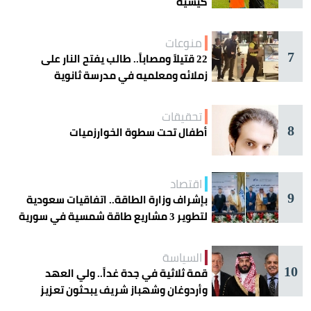
كيسيه
منوعات
7
22 قتيلاً ومصاباً.. طالب يفتح النار على
زملائه ومعلميه في مدرسة ثانوية
تحقيقات
8
أطفال تحت سطوة الخوارزميات
اقتصاد
9
بإشراف وزارة الطاقة.. اتفاقيات سعودية
لتطوير 3 مشاريع طاقة شمسية في سورية
السياسة
10
قمة ثلاثية في جدة غداً.. ولي العهد
وأردوغان وشهباز شريف يبحثون تعزيز
التعاون