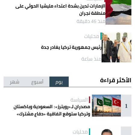
الإمارات تدين بشدة اعتداء مليشيا الحوثي على
منطقة نجران
منذ 46 دقيقة
محليات
رئيس جمهورية تركيا يغادر جدة
منذ ساعة
الأكثر قراءة
يوم
أسبوع
شهر
السياسة
1
مصدران لـ«رويترز»: السعودية وباكستان
وتركيا ستوقع اتفاقية «دفاع مشترك»
اليوم في جدة
محليات