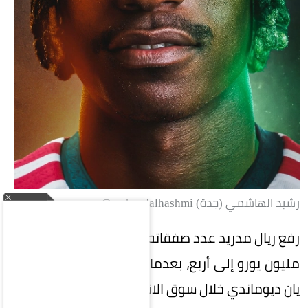
رشيد الهاشمي (جدة) rasheedalhashmi@
رفع ريال مدريد عدد صفقاته التي تجاوزت قيمتها 100
مليون يورو إلى أربع، بعدما أتم التعاقد مع الإيفواري
يان ديوماندي خلال سوق الانتقالات الصيفية الحالية.