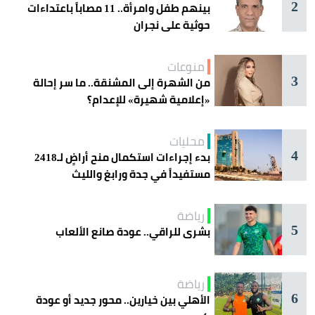
2
بينهم طفل وامرأة.. 11 مصاباً باعتداءات
حوثية على نجران
منوعات
3
من الشهرة إلى المشنقة.. ما سر إحالة
«إعلامية شهيرة» للإعدام؟
محليات
4
بدء إجراءات استكمال منح أراضٍ لـ2418
مستفيداً في جدة ورابغ والليث
رياضة
5
بشرى للراقي.. عودة صانع الألعاب
رياضة
6
الأهلي بين خيارين.. محور جديد أو عودة