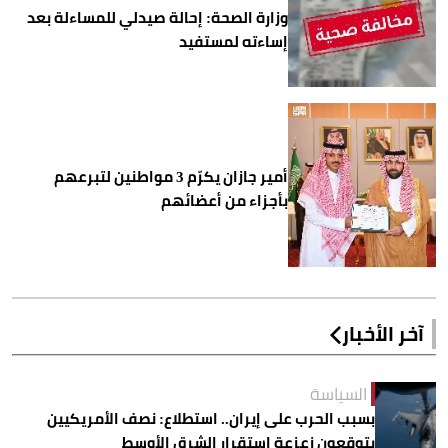
وزارة الصحة: إحالة صيدلي للمساءلة بعد
إساءته لمستفيد
أمير جازان يكرّم 3 مواطنين لتبرعهم
بأجزاء من أعضائهم
آخر الأخبار
السياسة
بسبب الحرب على إيران.. استطلاع: نصف الأمريكيين
يتوقعون زعزعة استقرار الشرق الأوسط