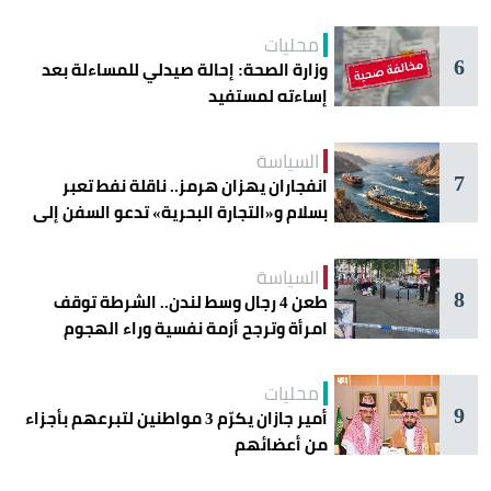
محليات
6
وزارة الصحة: إحالة صيدلي للمساءلة بعد
إساءته لمستفيد
السياسة
7
انفجاران يهزان هرمز.. ناقلة نفط تعبر
بسلام و«التجارة البحرية» تدعو السفن إلى
الحذر
السياسة
8
طعن 4 رجال وسط لندن.. الشرطة توقف
امرأة وترجح أزمة نفسية وراء الهجوم
محليات
9
أمير جازان يكرّم 3 مواطنين لتبرعهم بأجزاء
من أعضائهم