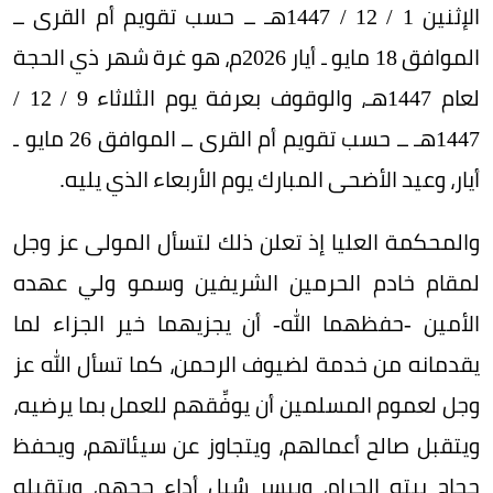
الإثنين 1 / 12 / 1447هـ ــ حسب تقويم أم القرى ــ
الموافق 18 مايو ـ أيار 2026م، هو غرة شهر ذي الحجة
لعام 1447هـ، والوقوف بعرفة يوم الثلاثاء 9 / 12 /
1447هـ ــ حسب تقويم أم القرى ــ الموافق 26 مايو ـ
أيار، وعيد الأضحى المبارك يوم الأربعاء الذي يليه.
والمحكمة العليا إذ تعلن ذلك لتسأل المولى عز وجل
لمقام خادم الحرمين الشريفين وسمو ولي عهده
الأمين -حفظهما الله- أن يجزيهما خير الجزاء لما
يقدمانه من خدمة لضيوف الرحمن، كما تسأل الله عز
وجل لعموم المسلمين أن يوفِّقهم للعمل بما يرضيه،
ويتقبل صالح أعمالهم، ويتجاوز عن سيئاتهم، ويحفظ
حجاج بيته الحرام، وييسر سُبل أداء حجهم، ويتقبله