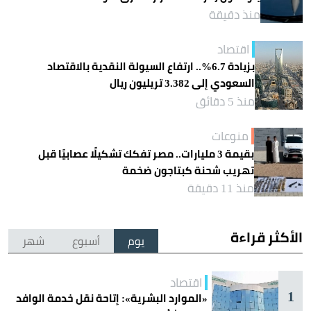
منذ دقيقة
اقتصاد
بزيادة 6.7%.. ارتفاع السيولة النقدية بالاقتصاد
السعودي إلى 3.382 تريليون ريال
منذ 5 دقائق
منوعات
بقيمة 3 مليارات.. مصر تفكك تشكيلًا عصابيًا قبل
تهريب شحنة كبتاجون ضخمة
منذ 11 دقيقة
الأكثر قراءة
يوم
أسبوع
شهر
اقتصاد
1
«الموارد البشرية»: إتاحة نقل خدمة الوافد