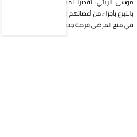
موسى الريثي؛ تقديراً لمبادرتهم الإنسانية النبيلة
بالتبرع بأجزاء من أعضائهم (الكبد والكلى)، بما أسهم
في منح المرضى فرصة جديدة للحياة.
وأكد أمير جازان أن التبرع بالأعضاء يُعد من أسمى صور
العطاء الإنساني، ويعكس ما يتحلى به أبناء الوطن من
مبادئ نبيلة وروح تكافل تسهم في إنقاذ الأرواح
والتخفيف من معاناة المرضى.
ونوّه بما توليه القيادة من اهتمام ودعم للقطاع
الصحي، وتعزيز ثقافة التبرع بالأعضاء، بما يحقق
مستهدفات جودة الحياة، ويسهم في ترسيخ الوعي
المجتمعي بأهمية هذه المبادرات الإنسانية.