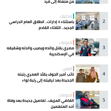
من منشأة إلى فرد
محليات
2
باستثناء 4 إدارات.. انطلاق العام الدراسي
الجديد.. الثلاثاء القادم
منوعات
3
مصري يقتل والده ويصيب والدته وشقيقه
في الإسكندرية
الناس
4
نائب أمير الجوف يقلّد العمري رتبته
الجديدة بعد ترقيته إلى رتبة لواء
منوعات
5
القاضي المزيف.. تفاصيل جديدة بعد وفاة
أحد المتهمين