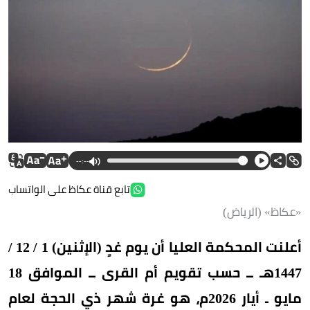
--:--
تابع قناة عكاظ على الواتساب
«عكاظ» (الرياض)
أعلنت المحكمة العليا أن يوم غدٍ (الإثنين) 1 / 12 /
1447هـ ــ حسب تقويم أم القرى ــ الموافق 18
مايو ـ أيار 2026م، هو غرة شهر ذي الحجة لعام