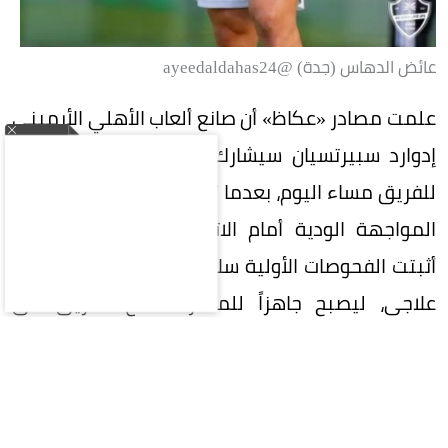
عائض الدهاس (جدة) @ayeedaldahas24
علمت مصادر «عكاظ» أن صانع ألعاب الأهلي الأرميني
إدوارد سبيرتسيان سيشارك في التدريبات الجماعية
للفريق مساء اليوم، بعدما تعرض لإصابة خفيفة خلال
المواجهة الودية أمام الاتفاق أمس (الأربعاء)، إذ
أثبتت الفحوصات الأولية سلامته وعدم حاجته لبرنامج
علاجي، ليصبح جاهزاً للمشاركة مع الفريق في
الاستحقاقات القادمة.
وتنفس الأهلي الصعداء بعد الاطمئنان على حالة