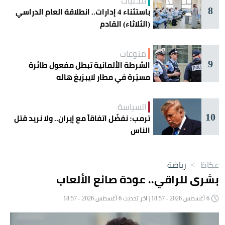
محليات
8
باستثناء 4 إدارات.. انطلاقة العام الدراسي
(الثلاثاء) القادم
منوعات
9
الشرطة الألمانية تبطل مفعول طائرة
مسيّرة في مطار لايبزيغ هاله
السياسة
10
ترمب: نفضّل اتفاقاً مع إيران.. ولا نريد قتل
الناس
عكاظ
>
رياضة
بشرى للراقي.. عودة صانع الألعاب
6 أغسطس 2026 - 18:57 | آخر تحديث 6 أغسطس 2026 - 18:57