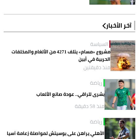
آخر الأخبار
السياسة
مشروع «مسام» يتلف 4271 من الألغام والمخلفات
الحربية في أبين
منذ دقيقتين
رياضة
بشرى للراقي.. عودة صانع الألعاب
منذ 58 دقيقة
رياضة
الأهلي يراهن على بوسيتش لمواصلة زعامة آسيا