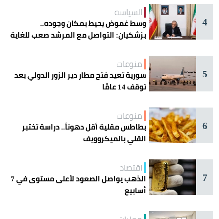
السياسة
4
وسط غموض يحيط بمكان وجوده..
بزشكيان: التواصل مع المرشد صعب للغاية
منوعات
5
سورية تعيد فتح مطار دير الزور الدولي بعد
توقف 14 عامًا
منوعات
6
بطاطس مقلية أقل دهوناً.. دراسة تختبر
القلي بالميكروويف
اقتصاد
7
الذهب يواصل الصعود لأعلى مستوى في 7
أسابيع