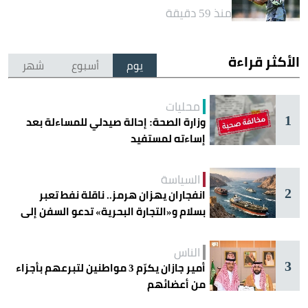
منذ 59 دقيقة
الأكثر قراءة
يوم
أسبوع
شهر
محليات
1
وزارة الصحة: إحالة صيدلي للمساءلة بعد
إساءته لمستفيد
السياسة
2
انفجاران يهزان هرمز.. ناقلة نفط تعبر
بسلام و«التجارة البحرية» تدعو السفن إلى
الحذر
الناس
3
أمير جازان يكرّم 3 مواطنين لتبرعهم بأجزاء
من أعضائهم