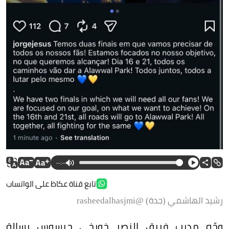
--:--
تابع قناة عكاظ على الواتساب
رشيد الهاشمي (جدة) @rasheedalhasjmi
وجّه مدرب فريق النصر خورخي جيسوس رسالة