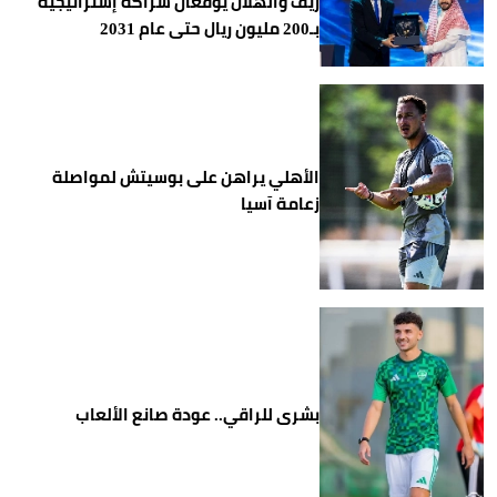
ريف والهلال يوقعان شراكة إستراتيجية
بـ200 مليون ريال حتى عام 2031
الأهلي يراهن على بوسيتش لمواصلة
زعامة آسيا
بشرى للراقي.. عودة صانع الألعاب