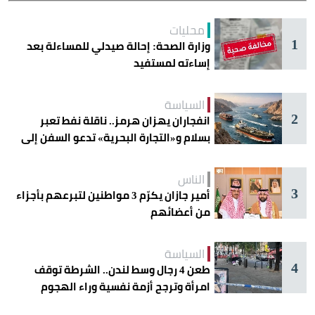
محليات
1
وزارة الصحة: إحالة صيدلي للمساءلة بعد
إساءته لمستفيد
السياسة
2
انفجاران يهزان هرمز.. ناقلة نفط تعبر
بسلام و«التجارة البحرية» تدعو السفن إلى
الحذر
الناس
3
أمير جازان يكرّم 3 مواطنين لتبرعهم بأجزاء
من أعضائهم
السياسة
4
طعن 4 رجال وسط لندن.. الشرطة توقف
امرأة وترجح أزمة نفسية وراء الهجوم