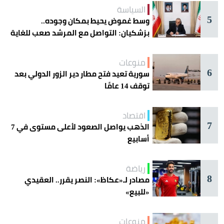
السياسة
5
وسط غموض يحيط بمكان وجوده..
بزشكيان: التواصل مع المرشد صعب للغاية
منوعات
6
سورية تعيد فتح مطار دير الزور الدولي بعد
توقف 14 عامًا
اقتصاد
7
الذهب يواصل الصعود لأعلى مستوى في 7
أسابيع
رياضة
8
مصادر لـ«عكاظ»: النصر يقرر.. العقيدي
«للبيع»
منوعات