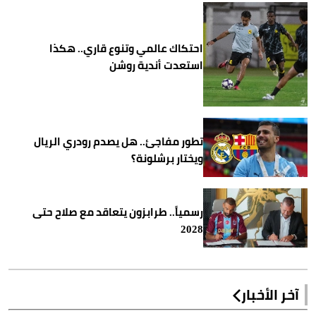
احتكاك عالمي وتنوع قاري.. هكذا
استعدت أندية روشن
تطور مفاجئ.. هل يصدم رودري الريال
ويختار برشلونة؟
رسمياً.. طرابزون يتعاقد مع صلاح حتى
2028
آخر الأخبار