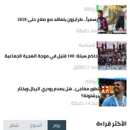
رياضة
رسمياً.. طرابزون يتعاقد مع صلاح حتى 2028
منذ دقيقة
السياسة
حاكم سبتة: 100 قتيل في موجة الهجرة الجماعية
منذ 3 دقائق
رياضة
تطور مفاجئ.. هل يصدم رودري الريال ويختار
برشلونة؟
منذ 14 دقيقة
الأكثر قراءة
يوم
أسبوع
شهر