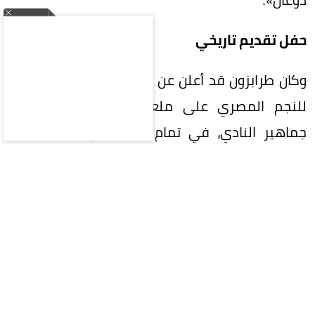
حفل تقديم تاريخي
وكان طرابزون قد أعلن عن إقامة حفل تقديم تاريخي
للنجم المصري على ملعب «بابارا بارك»، بحضور
جماهير النادي، في تمام السابعة والنصف مساء
اليوم بتوقيت إسطنبول.
قيمة صفقة صلاح
وبحسب تقارير صحفية، سيحصل صلاح على راتب
سنوي يبلغ 17 مليون يورو، إضافة إلى مكافأة توقيع
قدرها 5 ملايين يورو، فضلاً عن حصوله على 25% من