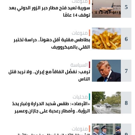
منوعات
5
سورية تعيد فتح مطار دير الزور الدولي بعد
توقف 14 عامًا
منوعات
6
بطاطس مقلية أقل دهوناً.. دراسة تختبر
القلي بالميكروويف
السياسة
7
ترمب: نفضّل اتفاقاً مع إيران.. ولا نريد قتل
الناس
محليات
8
«الأرصاد»: طقس شديد الحرارة وغبار يحدّ
الرؤية.. وأمطار رعدية على جازان وعسير
منوعات
9