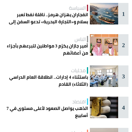
السياسة
1
انفجاران يهزان هرمز.. ناقلة نفط تعبر
بسلام و«التجارة البحرية» تدعو السفن إلى
الحذر
الناس
2
أمير جازان يكرّم 3 مواطنين لتبرعهم بأجزاء
من أعضائهم
محليات
3
باستثناء 4 إدارات.. انطلاقة العام الدراسي
(الثلاثاء) القادم
اقتصاد
4
الذهب يواصل الصعود لأعلى مستوى في 7
أسابيع