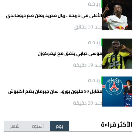
رياضة
الأغلى في تاريخه.. ريال مدريد يعلن ضم ديوماندي
منذ 10 دقائق
رياضة
موسى ديابي يتفق مع ليفركوزن
منذ 19 دقيقة
رياضة
مقابل 50 مليون يورو.. سان جيرمان يضم أكليوش
منذ 20 دقيقة
الأكثر قراءة
يوم
أسبوع
شهر