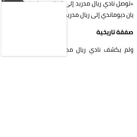
«توصل نادي ريال مدريد إلى اتفاق مع لايبزيغ لانتقال
يان ديوماندي إلى ريال مدريد حتى 30 يونيو 2033».
صفقة تاريخية
ولم يكشف نادي ريال مدريد قيمة الصفقة، لكن
صحيفة «ماركا» الإسبانية ذكرت أن النادي الملكي
سيدفع لنادي لايبزيغ مبلغاً ثابتاً قدره 125 مليون يورو،
إلى جانب 15 مليون يورو كمكافآت، ليصبح ديوماندي
أغلى صفقة في تاريخ ريال مدريد، وكذلك أغلى صفقة
بيع للاعب أفريقي.
أرقام لافتة