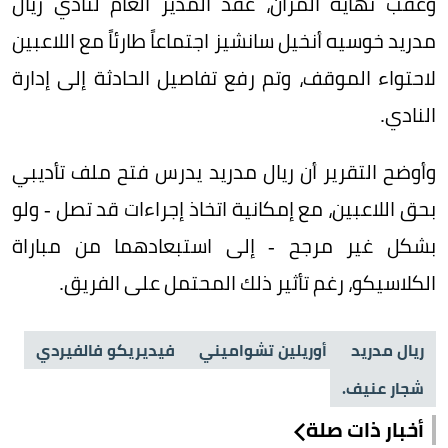
وعقب نهاية المران، عقد المدير العام لنادي ريال
مدريد خوسيه أنخيل سانشيز اجتماعاً طارئاً مع اللاعبين
لاحتواء الموقف، وتم رفع تفاصيل الحادثة إلى إدارة
النادي.
وأوضح التقرير أن ريال مدريد يدرس فتح ملف تأديبي
بحق اللاعبين، مع إمكانية اتخاذ إجراءات قد تصل - ولو
بشكل غير مرجح - إلى استبعادهما من مباراة
الكلاسيكو، رغم تأثير ذلك المحتمل على الفريق.
ريال مدريد
أوريلين تشواميني
فيديريكو فالفيردي
شجار عنيف.
أخبار ذات صلة