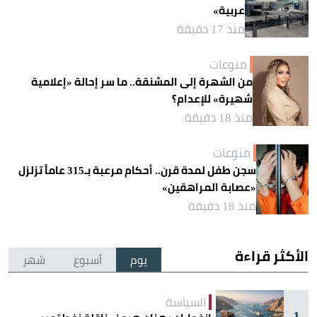
عربية»
منذ 17 دقيقة
منوعات
من الشهرة إلى المشنقة.. ما سر إحالة «إعلامية
شهيرة» للإعدام؟
منذ 18 دقيقة
منوعات
سجن طفل لمدة قرن.. أحكام مرعبة بـ315 عاماً تزلزل
«عصابة المراهقين»
منذ 18 دقيقة
الأكثر قراءة
يوم
أسبوع
شهر
السياسة
1