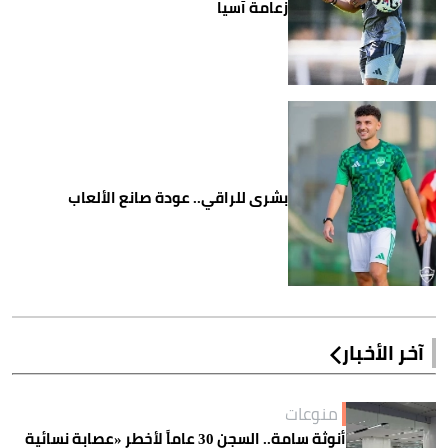
زعامة آسيا
بشرى للراقي.. عودة صانع الألعاب
آخر الأخبار
منوعات
أنوثة سامة.. السجن 30 عاماً لأخطر «عصابة نسائية