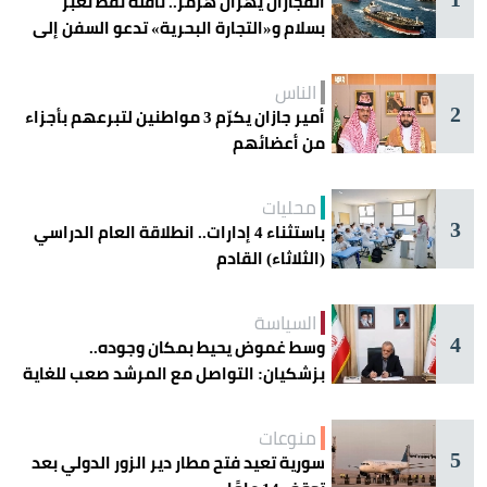
انفجاران يهزان هرمز.. ناقلة نفط تعبر
بسلام و«التجارة البحرية» تدعو السفن إلى
الحذر
الناس
2
أمير جازان يكرّم 3 مواطنين لتبرعهم بأجزاء
من أعضائهم
محليات
3
باستثناء 4 إدارات.. انطلاقة العام الدراسي
(الثلاثاء) القادم
السياسة
4
وسط غموض يحيط بمكان وجوده..
بزشكيان: التواصل مع المرشد صعب للغاية
منوعات
5
سورية تعيد فتح مطار دير الزور الدولي بعد