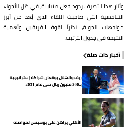
وأثار هذا التصرف ردود فعل متباينة، في ظل الأجواء
التنافسية التي صاحبت اللقاء الذي يُعد من أبرز
مواجهات الجولة، نظراً لقوة الفريقين وأهمية
النتيجة في جدول الترتيب.
أخبار ذات صلة
ريف والهلال يوقعان شراكة إستراتيجية
بـ200 مليون ريال حتى عام 2031
الأهلي يراهن على بوسيتش لمواصلة