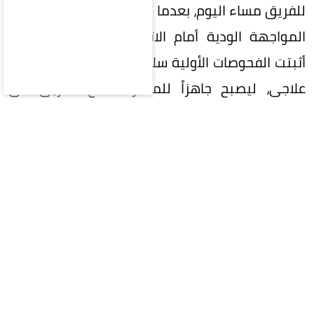
للفريق مساء اليوم، بعدما تعرض لإصابة خفيفة خلال
المواجهة الودية أمام الاتفاق أمس (الأربعاء)، إذ
أثبتت الفحوصات الأولية سلامته وعدم حاجته لبرنامج
علاجي، ليصبح جاهزاً للمشاركة مع الفريق في
الاستحقاقات القادمة.
وتنفس الأهلي الصعداء بعد الاطمئنان على حالة
اللاعب، الذي يُعد أحد أبرز صفقات الفريق خلال فترة
الانتقالات الصيفية، ويعوّل عليه كثيراً في صناعة
اللعب مع انطلاق الموسم الجديد.