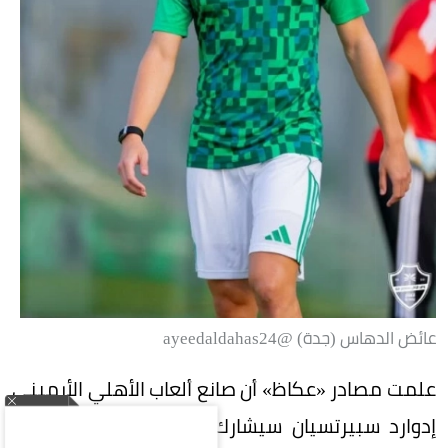
عائض الدهاس (جدة) @ayeedaldahas24
علمت مصادر «عكاظ» أن صانع ألعاب الأهلي الأرميني
إدوارد سبيرتسيان سيشارك في التدريبات الجماعية