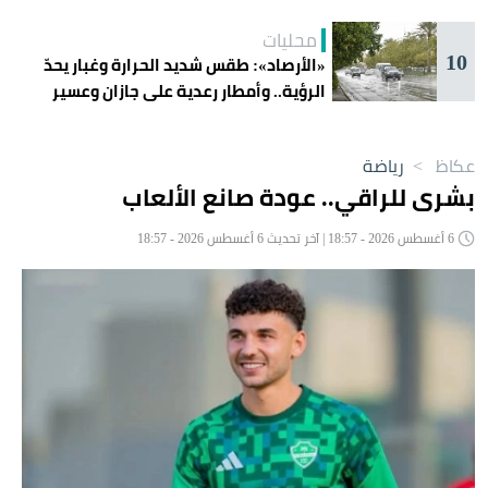
محليات
10
«الأرصاد»: طقس شديد الحرارة وغبار يحدّ
الرؤية.. وأمطار رعدية على جازان وعسير
عكاظ
>
رياضة
بشرى للراقي.. عودة صانع الألعاب
6 أغسطس 2026 - 18:57 | آخر تحديث 6 أغسطس 2026 - 18:57