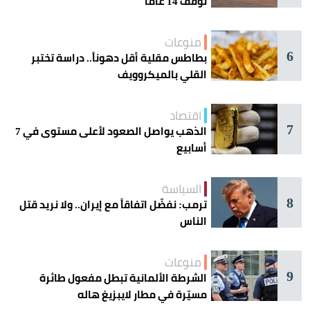
توقف 14 عامًا
منوعات
6
بطاطس مقلية أقل دهوناً.. دراسة تختبر
القلي بالميكروويف
اقتصاد
7
الذهب يواصل الصعود لأعلى مستوى في 7
أسابيع
السياسة
8
ترمب: نفضّل اتفاقاً مع إيران.. ولا نريد قتل
الناس
منوعات
9
الشرطة الألمانية تبطل مفعول طائرة
مسيّرة في مطار لايبزيغ هاله