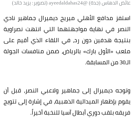
عائض الدهاس (جدة) @ayeedaldahas24 (تصوير: يزيد خالد)
استفز مدافع الأهلي ميريح ديميرال جماهير نادي
النصر في نهاية مواجهتهما التي انتهت نصراوية
بنتيجة هدفين دون رد، في اللقاء الذي أقيم على
ملعب «الأول بارك» بالرياض، ضمن منافسات الجولة
الـ30 من المسابقة.
وتوجه ديميرال إلى جماهير ولاعبي النصر، قبل أن
يقوم بإظهار الميدالية الذهبية، في إشارة إلى تتويج
فريقه بلقب دوري أبطال آسيا للنخبة أخيراً.