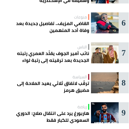
وشقيقه في الإسكندرية
منوعات
6
القاضي المزيف.. تفاصيل جديدة بعد
وفاة أحد المتهمين
الناس
7
نائب أمير الجوف يقلّد العمري رتبته
الجديدة بعد ترقيته إلى رتبة لواء
السياسة
8
ترقّب لاتفاق ثلاثي يعيد الملاحة إلى
مضيق هرمز
رياضة
9
هاربورغ يرد على انتقال صلاح: الدوري
السعودي للكبار فقط