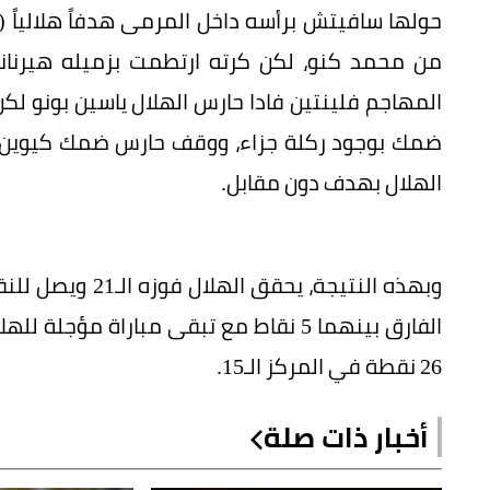
من محمد كنو، لكن كرته ارتطمت بزميله هيرنانديز
المهاجم فلينتين فادا حارس الهلال ياسين بونو لكن
ضمك بوجود ركلة جزاء، ووقف حارس ضمك كيوين سيل
الهلال بهدف دون مقابل.
26 نقطة في المركز الـ15.
أخبار ذات صلة