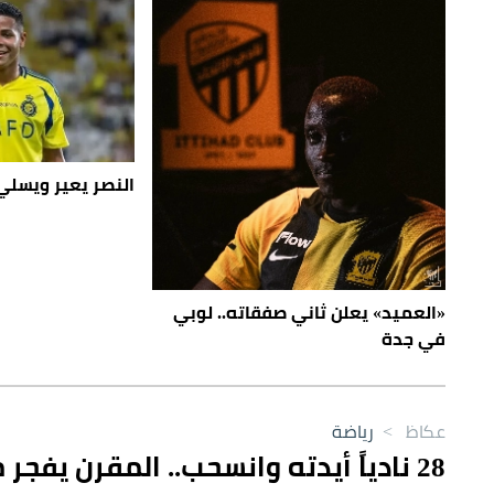
النصر يعير ويسلي 
«العميد» يعلن ثاني صفقاته.. لوبي
في جدة
عكاظ
>
رياضة
28 نادياً أيدته وانسحب.. المقرن يفجر مفاجأة قبل الانتخابات!