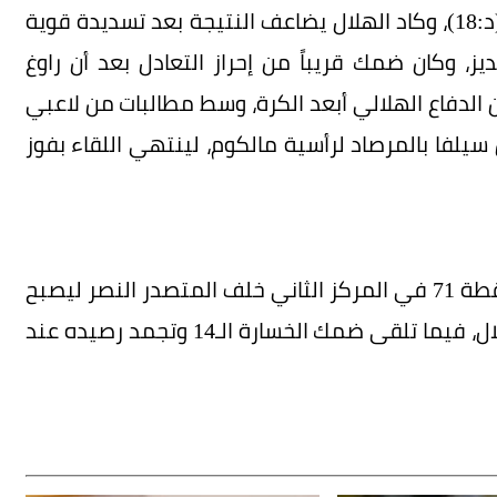
حولها سافيتش برأسه داخل المرمى هدفاً هلالياً (د:18)، وكاد الهلال يضاعف النتيجة بعد تسديدة قوية
، وكان ضمك قريباً من إحراز التعادل بعد أن راوغ
 الدفاع الهلالي أبعد الكرة، وسط مطالبات من لاعبي
فا بالمرصاد لرأسية مالكوم، لينتهي اللقاء بفوز
وبهذه النتيجة، يحقق الهلال فوزه الـ21 ويصل للنقطة 71 في المركز الثاني خلف المتصدر النصر ليصبح
الفارق بينهما 5 نقاط مع تبقى مباراة مؤجلة للهلال، فيما تلقى ضمك الخسارة الـ14 وتجمد رصيده عند