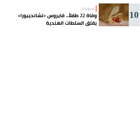
منوعات
10
وفاة 22 طفلاً.. فايروس «تشانديبورا»
يقلق السلطات الهندية