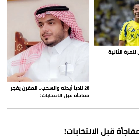
للمرة الثانية
28 نادياً أيدته وانسحب.. المقرن يفجر
مفاجأة قبل الانتخابات!