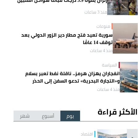
منذ 3 ساعات
منوعات
سورية تعيد فتح مطار دير الزور الدولي بعد
توقف 14 عامًا
منذ 4 ساعات
السياسة
انفجاران يهزان هرمز.. ناقلة نفط تعبر بسلام
و«التجارة البحرية» تدعو السفن إلى الحذر
منذ 4 ساعات
الأكثر قراءة
يوم
أسبوع
شهر
اقتصاد