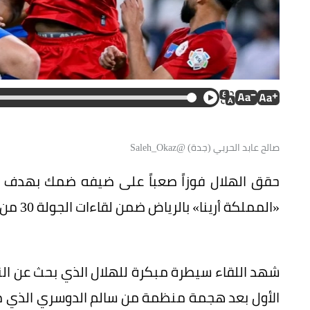
صالح عابد الحربي (جدة) @Saleh_Okaz
حقق الهلال فوزاً صعباً على ضيفه ضمك بهدف د
«المملكة أرينا» بالرياض ضمن لقاءات الجولة 30 من دوري روشن السعودي للمحترفين.
شهد اللقاء سيطرة مبكرة للهلال الذي بحث عن ا
الأول بعد هجمة منظمة من سالم الدوسري الذي مرر 