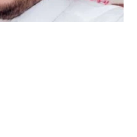
رتيبان الدوسري (الرياض) @Rtiban1