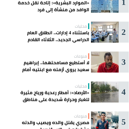
1
«الموارد البشرية»: إتاحة نقل خدمة
الوافد من منشأة إلى فرد
محليات
2
باستثناء 4 إدارات.. انطلاق العام
الدراسي الجديد.. الثلاثاء القادم
منوعات
3
لا أستطيع مسامحتهما.. إبراهيم
سعيد يروي أزمته مع ابنتيه أمام
القضاء
محليات
4
«الأرصاد»: أمطار رعدية ورياح مثيرة
للغبار وحرارة شديدة على مناطق
عدة
منوعات
5
مصري يقتل والده ويصيب والدته