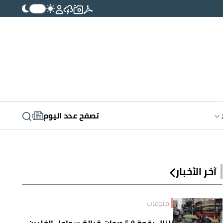
تصفح عدد اليوم
آخر الأخبار
منوعات
زلزال بقوة 5.9 درجات قبالة سواحل الفلبين