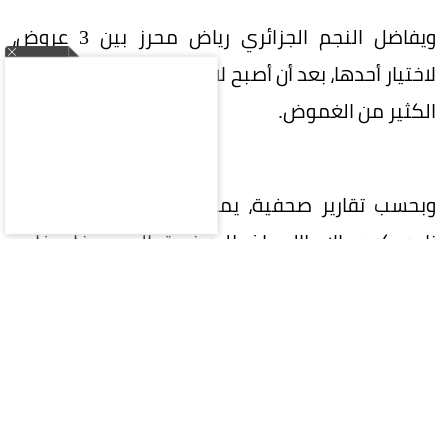
ويفاضل النجم الجزائري رياض محرز بين 3 عروض،
لاختيار أحدها، بعد أن أصبح لاعباً حراً ويكتنف مستقبله
الكثير من الغموض.
وبحسب تقارير صحفية، يمتلك محرز عرضاً قوياً من
نادي كومو الإيطالي، إذ طلبه فريق المدرب فابريغاس
للانضمام هذا الصيف.
أما العرض الثاني فكان من نادي نيوم الذي يريد
مواصلة مشواره بثبات في دوري روشن السعودي،
وتقديم مستويات تؤهله مستقبلاً للمشاركة في