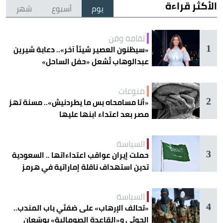
الأكثر قراءة
يوم
أسبوع
شهر
ثقافة وفن
1
«سيظنون العصير شيئاً آخر».. دعابة شيرين
عبدالوهاب تُشعل «حفل الساحل»
منوعات
2
«أنا مسامحاه بس ما يطردنيش».. مسنة تهز
مصر بعد اعتداء ابنها عليها
السياسة
3
حملت إيران عواقب اعتداءاتها .. السعودية
تدين استهداف ناقلة إماراتية في هرمز
السياسة
4
«تحالف الإرهاب» على ضفتَي باب المندب..
الحوثي و«القاعدة الصومالية» يوسّعان