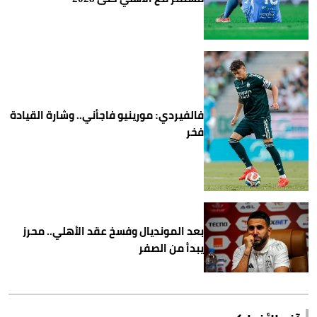
فالفيردي: مورينيو فاجأني.. وشارة القيادة
فخر
بعد المونديال وفسخ عقد الأهلي.. محرز
يبدأ من الصفر