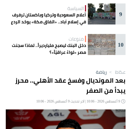
السياسة
9
أعلام السعودية وتركيا وباكستان ترفرف
في إسلام آباد.. «اتفاق مكة» يوحّد الردع
منوعات
10
دخل البنك ليصبح مليارديراً.. لماذا سجنت
مصر «لواءً عراقيّاً»؟
عكاظ
>
رياضة
بعد المونديال وفسخ عقد الأهلي.. محرز
يبدأ من الصفر
9 أغسطس 2026 - 10:06 | آخر تحديث 9 أغسطس 2026 - 10:06