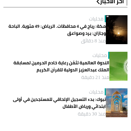
آخر الأخبار
محليات
مكة: رياح في 4 محافظات. الرياض: 49 مئوية. الباحة
وجازان: برد وصواعق
منذ 8 دقائق
محليات
الندوة العالمية تثمّن رعاية خادم الحرمين لمسابقة
الملك عبدالعزيز الدولية للقرآن الكريم
منذ 21 دقيقة
محليات
تبوك: بدء التسجيل الإلحاقي للمستجدين في أولى
ابتدائي ورياض الأطفال
منذ 30 دقيقة