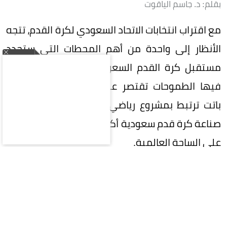
بقلم: د. جاسم الياقوت
مع اقتراب انتخابات الاتحاد السعودي لكرة القدم، تتجه
الأنظار إلى واحدة من أهم المحطات التي ستحدد
مستقبل كرة القدم السعودية، في مرحلة لم تعد
فيها الطموحات تقتصر على تحقيق البطولات، بل
باتت ترتبط بمشروع رياضي وطني كبير، يتطلع إلى
صناعة كرة قدم سعودية أكثر تنافسية وتأثيراً وحضوراً
على الساحة العالمية.
في هذه المرحلة المفصلية، تقع على عاتق
المشاركين في الانتخابات مسؤولية تاريخية تتجاوز
مجرد اختيار اسم لرئاسة الاتحاد؛ فالمطلوب هو اختيار