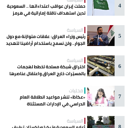
4
حملت إيران عواقب اعتداءاتها .. السعودية
تدين استهداف ناقلة إماراتية في هرمز
السياسة
5
رئيس وزراء العراق: علاقات متوازنة مع دول
الجوار.. ولن نسمح باستخدام أراضينا لتهديد
أمنها
السياسة
6
اختراق شبكة مسلحة تخطط لهجمات
بالمسيّرات خارج العراق واعتقال عناصرها
محليات
7
«عكاظ» تنشر مواعيد انطلاقة العام
الدراسي في الإدارات المستثناة
السياسة
8
أعلام السعودية وتركيا وباكستان ترفرف