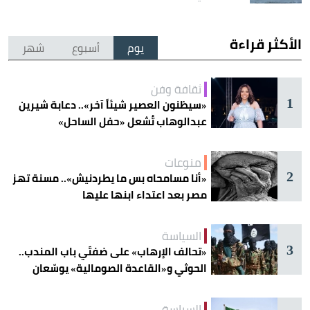
الأكثر قراءة
يوم
أسبوع
شهر
ثقافة وفن
1
«سيظنون العصير شيئاً آخر».. دعابة شيرين
عبدالوهاب تُشعل «حفل الساحل»
منوعات
2
«أنا مسامحاه بس ما يطردنيش».. مسنة تهز
مصر بعد اعتداء ابنها عليها
السياسة
3
«تحالف الإرهاب» على ضفتَي باب المندب..
الحوثي و«القاعدة الصومالية» يوسّعان
دائرة الخطر
السياسة