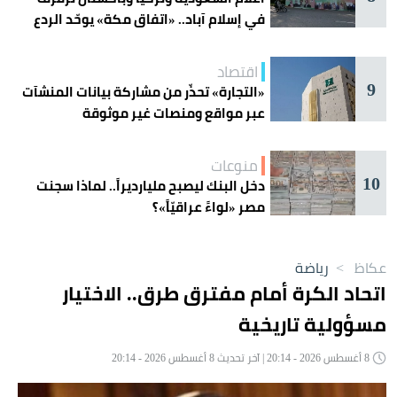
في إسلام آباد.. «اتفاق مكة» يوحّد الردع
اقتصاد
9
«التجارة» تحذّر من مشاركة بيانات المنشآت
عبر مواقع ومنصات غير موثوقة
منوعات
10
دخل البنك ليصبح مليارديراً.. لماذا سجنت
مصر «لواءً عراقيّاً»؟
عكاظ
>
رياضة
اتحاد الكرة أمام مفترق طرق.. الاختيار
مسؤولية تاريخية
8 أغسطس 2026 - 20:14 | آخر تحديث 8 أغسطس 2026 - 20:14