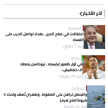
آخر الأخبار
السياسة
اعتقالات في صلاح الدين.. بغداد تواصل الحرب على
الفساد
منذ 7 دقائق
رياضة
في أول ظهور ليايسله.. نيوكاسل يصطاد
الـ«خفافيش»
منذ 29 دقيقة
السياسة
واشنطن تراهن على الضغوط.. وطهران تُصعّد وتحدّد 6
شروط لفتح هرمز
منذ 32 دقيقة