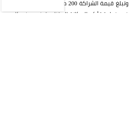
وتبلغ قيمة الشراكة 200 مليون ريال على 5 سنوات،
في خطوة تؤكد المكانة المتنامية في ريف كإحدى
العلامات التجارية السعودية الرائدة، وسعيها إلى بناء
شراكات إستراتيجية طويلة الأمد تحقق قيمة مضافة
للطرفين.
وتواصل ريف توسعها محلياً وعالمياً، إذ تمتلك أكثر
من 400 فرع في 40 دولة حول العالم، ما يعكس نجاح
إستراتيجيتها في الوصول إلى الأسواق العالمية
وترسيخ حضورها كإحدى أبرز العلامات السعودية في
قطاع العطور.
وشهد حفل التوقيع تواجد الرئيس التنفيذي لريف