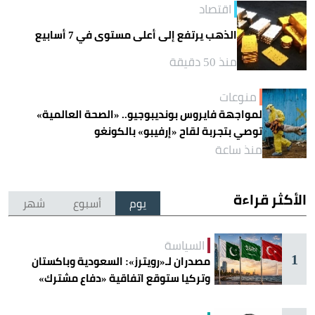
اقتصاد
الذهب يرتفع إلى أعلى مستوى في 7 أسابيع
منذ 50 دقيقة
منوعات
لمواجهة فايروس بونديبوجيو.. «الصحة العالمية»
توصي بتجربة لقاح «إرفيبو» بالكونغو
منذ ساعة
الأكثر قراءة
يوم
أسبوع
شهر
السياسة
1
مصدران لـ«رويترز»: السعودية وباكستان
وتركيا ستوقع اتفاقية «دفاع مشترك»
اليوم في جدة