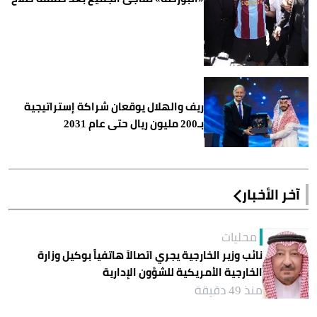
ريف والهلال يوقعان شراكة إستراتيجية
بـ200 مليون ريال حتى عام 2031
آخر الأخبار
محليات
نائب وزير الخارجية يجري اتصالاً هاتفياً بوكيل وزارة
الخارجية الأمريكية للشؤون الإدارية
منذ 49 دقيقة