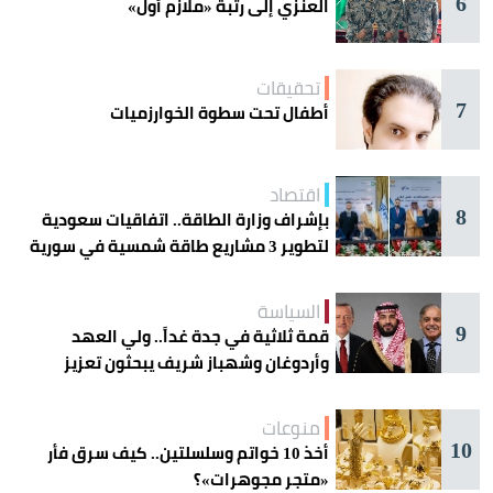
6
العنزي إلى رتبة «ملازم أول»
تحقيقات
7
أطفال تحت سطوة الخوارزميات
اقتصاد
8
بإشراف وزارة الطاقة.. اتفاقيات سعودية
لتطوير 3 مشاريع طاقة شمسية في سورية
السياسة
9
قمة ثلاثية في جدة غداً.. ولي العهد
وأردوغان وشهباز شريف يبحثون تعزيز
التعاون
منوعات
10
أخذ 10 خواتم وسلسلتين.. كيف سرق فأر
«متجر مجوهرات»؟