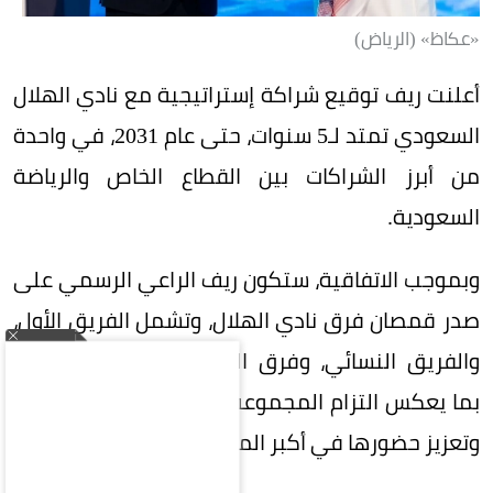
«عكاظ» (الرياض)
أعلنت ريف توقيع شراكة إستراتيجية مع نادي الهلال
السعودي تمتد لـ5 سنوات، حتى عام 2031، في واحدة
من أبرز الشراكات بين القطاع الخاص والرياضة
السعودية.
وبموجب الاتفاقية، ستكون ريف الراعي الرسمي على
صدر قمصان فرق نادي الهلال، وتشمل الفريق الأول،
والفريق النسائي، وفرق الفئات السنية (الناشئين)،
بما يعكس التزام المجموعة بدعم الرياضة السعودية
وتعزيز حضورها في أكبر المحافل الرياضية.