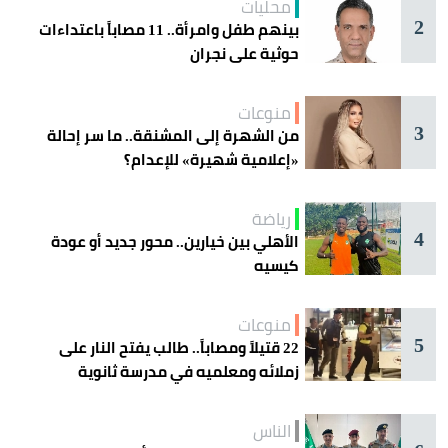
محليات
2
بينهم طفل وامرأة.. 11 مصاباً باعتداءات
حوثية على نجران
منوعات
3
من الشهرة إلى المشنقة.. ما سر إحالة
«إعلامية شهيرة» للإعدام؟
رياضة
4
الأهلي بين خيارين.. محور جديد أو عودة
كيسيه
منوعات
5
22 قتيلاً ومصاباً.. طالب يفتح النار على
زملائه ومعلميه في مدرسة ثانوية
الناس