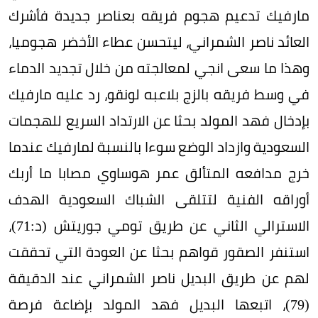
مارفيك تدعيم هجوم فريقه بعناصر جديدة فأشرك
العائد ناصر الشمراني، ليتحسن عطاء الأخضر هجوميا،
وهذا ما سعى انجي لمعالجته من خلال تجديد الدماء
في وسط فريقه بالزج بلاعبه لونقو، رد عليه مارفيك
بإدخال فهد المولد بحثا عن الارتداد السريع للهجمات
السعودية وازداد الوضع سوءا بالنسبة لمارفيك عندما
خرج مدافعه المتألق عمر هوساوي مصابا ما أربك
أوراقه الفنية لتتلقى الشباك السعودية الهدف
الاسترالي الثاني عن طريق تومي جوريتش (د:71)،
استنفر الصقور قواهم بحثا عن العودة التي تحققت
لهم عن طريق البديل ناصر الشمراني عند الدقيقة
(79)، اتبعها البديل فهد المولد بإضاعة فرصة