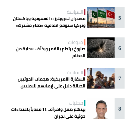
السياسة
5
مصدران لـ«رويترز»: السعودية وباكستان
وتركيا ستوقع اتفاقية «دفاع مشترك»
اليوم في جدة
منوعات
6
صاروخ يرتطم بالقمر ويخلّف سحابة من
الحطام
السياسة
7
السفارة الأمريكية: هجمات الحوثيين
الجبانة دليل على إرهابهم لليمنيين
محليات
8
بينهم طفل وامرأة.. 11 مصاباً باعتداءات
حوثية على نجران