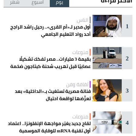
الأكثر قراءة
يوم
أسبوع
شهر
الناس
1
أول مدير لـ«أم القرى».. رحيل راشد الراجح
أحد رواد التعليم الجامعي
منوعات
2
بقيمة 3 مليارات.. مصر تفكك تشكيلًا
عصابيًا قبل تهريب شحنة كبتاجون ضخمة
ثقافة وفن
3
فنانة مصرية تستغيث بـ«الداخلية» بعد
تعرُّضها لواقعة احتيال
منوعات
4
لقاح جديد يغيّر مواجهة الإنفلونزا.. اعتماد
أول تقنية mRNA للوقاية الموسمية