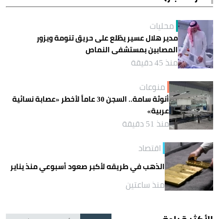
محليات
مدير هلال عسير يطّلع على حريق تنومة ويزور
المصابين بمستشفى النماص
منذ 45 دقيقة
منوعات
أنوثة سامة.. السجن 30 عاماً لأخطر «عصابة نسائية
عربية»
منذ 51 دقيقة
اقتصاد
الذهب في طريقه لأكبر صعود أسبوعي منذ يناير
منذ ساعتين