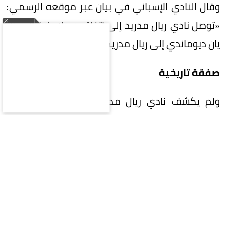
وقال النادي الإسباني في بيان عبر موقعه الرسمي:
«توصل نادي ريال مدريد إلى اتفاق مع لايبزيغ لانتقال
يان ديوماندي إلى ريال مدريد حتى 30 يونيو 2033».
صفقة تاريخية
ولم يكشف نادي ريال مدريد قيمة الصفقة، لكن
صحيفة «ماركا» الإسبانية ذكرت أن النادي الملكي
سيدفع لنادي لايبزيغ مبلغاً ثابتاً قدره 125 مليون يورو،
إلى جانب 15 مليون يورو كمكافآت، ليصبح ديوماندي
أغلى صفقة في تاريخ ريال مدريد، وكذلك أغلى صفقة
بيع للاعب أفريقي.
أرقام لافتة