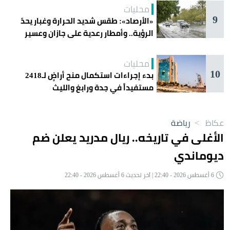
محليات
9
«الأرصاد»: طقس شديد الحرارة وغبار يحدّ
الرؤية.. وأمطار رعدية على جازان وعسير
محليات
10
بدء إجراءات استكمال منح أراضٍ لـ2418
مستفيداً في جدة ورابغ والليث
عكاظ
>
رياضة
الأغلى في تاريخه.. ريال مدريد يعلن ضم
ديوماندي
6 أغسطس 2026 - 22:40 | آخر تحديث 6 أغسطس 2026 - 22:40