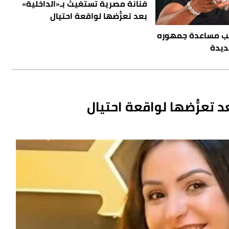
فنانة مصرية تستغيث بـ«الداخلية»
بعد تعرُّضها لواقعة احتيال
ب مساعدة جمهوره
ديدة
 تعرُّضها لواقعة احتيال