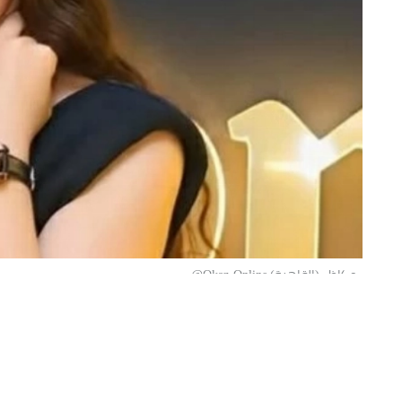
«عكاظ» (القاهرة) Okaz-Online@
تصدّرت الفنانة المصرية الشابة نيجار مح
وجّهت استغاثة عاجلة إلى وزارة الداخلية
القانونية ضد شخص تتهمه بالاستيلاء على