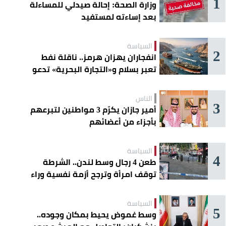
1
وزارة الصحة: إحالة صيدلي للمساءلة
بعد إساءته لمستفيد
السياسة
2
انفجاران يهزان هرمز.. ناقلة نفط
تعبر بسلام و«التجارة البحرية» تدعو
السفن إلى الحذر
الناس
3
أمير جازان يكرّم 3 مواطنين لتبرعهم
بأجزاء من أعضائهم
السياسة
4
طعن 4 رجال وسط لندن.. الشرطة
توقف امرأة وترجح أزمة نفسية وراء
الهجوم
السياسة
5
وسط غموض يحيط بمكان وجوده..