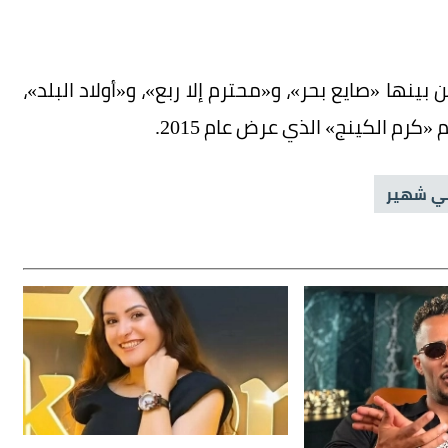
ها «صايع بحر»، و«محترم إلا ربع»، و«أولاد البلد»،
كرم الكينج» الذي عرض عام 2015.
ي شهير