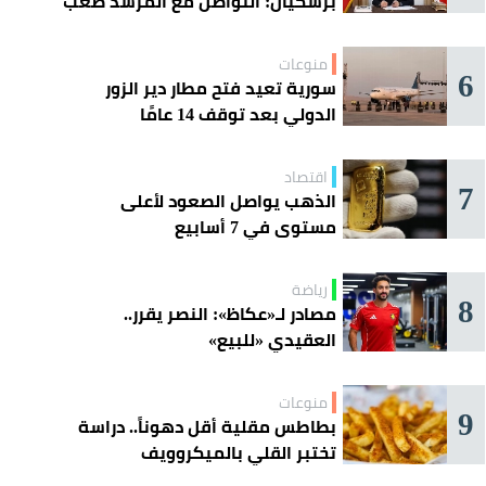
بزشكيان: التواصل مع المرشد صعب
للغاية
منوعات
6
سورية تعيد فتح مطار دير الزور
الدولي بعد توقف 14 عامًا
اقتصاد
7
الذهب يواصل الصعود لأعلى
مستوى في 7 أسابيع
رياضة
8
مصادر لـ«عكاظ»: النصر يقرر..
العقيدي «للبيع»
منوعات
9
بطاطس مقلية أقل دهوناً.. دراسة
تختبر القلي بالميكروويف