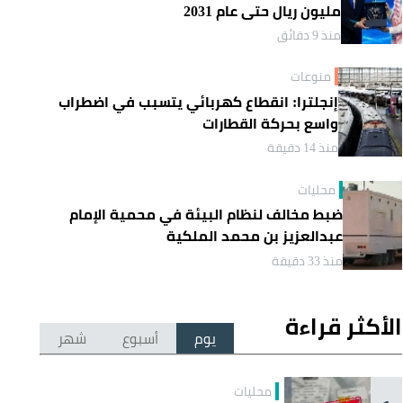
مليون ريال حتى عام 2031
منذ 9 دقائق
منوعات
إنجلترا: انقطاع كهربائي يتسبب في اضطراب
واسع بحركة القطارات
منذ 14 دقيقة
محليات
ضبط مخالف لنظام البيئة في محمية الإمام
عبدالعزيز بن محمد الملكية
منذ 33 دقيقة
الأكثر قراءة
يوم
أسبوع
شهر
محليات