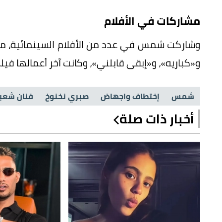
مشاركات في الأفلام
وشاركت شمس في عدد من الأفلام السينمائية، من بين
و«كباريه»، و«إبقى قابلني»، وكانت آخر أعمالها فيلم «
شمس
إختطاف واجهاض
صبري نخنوخ
فنان شعب
أخبار ذات صلة