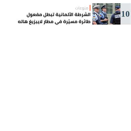
منوعات
10
الشرطة الألمانية تبطل مفعول
طائرة مسيّرة في مطار لايبزيغ هاله