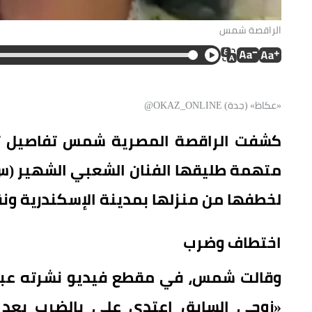
الراقصة شمس
«عكاظ» (جدة) OKAZ_ONLINE@
متهمة طليقها الفنان الشعبي الشهير (س.
لخطفها من منزلها بمدينة الإسكندرية ونق
اختطاف وضرب
وقالت شمس، في مقطع فيديو نشرته عبر ح
«زوجي السابق اعتدى علي بالضرب بعد