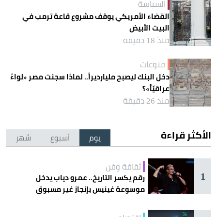
السياسة
القضاء الأمريكي يوقف مشروع قاعة ترمب في
البيت الأبيض
منذ 18 دقيقة
منوعات
دخل البنك ليصبح مليارديراً.. لماذا سجنت مصر «لواءً
عراقيّاً»؟
منذ 26 دقيقة
الأكثر قراءة
يوم
أسبوع
شهر
ثقافة وفن
1
رقم يكسر التاريخ.. عمرو دياب يدخل
موسوعة غينيس بإنجاز غير مسبوق