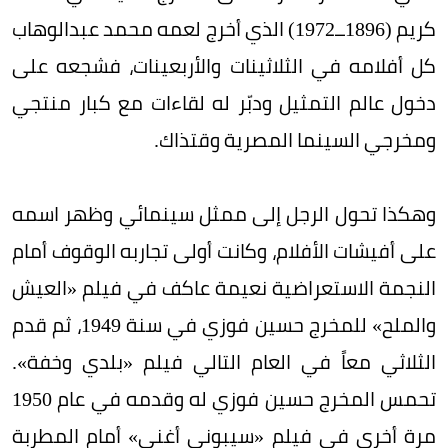
كريم (1896ــ1972) الذي أخرج لعمه محمد عبدالوهاب
كل أفلامه في الثلاثينات والأربعينات، فشجعه على
دخول عالم التمثيل ودبّر له لقاءات مع كبار منتجي
ومخرجي السينما المصرية وقتذاك.
وهكذا تحول الرجل إلى ممثل سينمائي وظهر اسمه
على أفيشات الأفلام، وكانت أولى تجاربه الوقوف أمام
النجمة الاستعراضية نعيمة عاكف في فيلم «العيش
والملح» للمخرج حسين فوزي في سنة 1949، ثم قدم
الثلاثي معاً في العام التالي فيلم «بلدي وخفة».
تحمس المخرج حسين فوزي له وقدمه في عام 1950
مرة أخرى في فيلم «سيبوني أغني» أمام المطربة