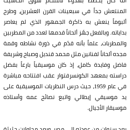
أنه كان يخطط بهدوء لاقتحام سوق الكاسيت
المنتعش جداً في سبعينات القرن العشرين، وطرح
ألبوماً ينعش به ذاكرة الجمهور الذي لم يعاصر
بداياته. وبالفعل جهّز ألحاناً قدمها لعدد من المطربين
والمطربات، علماً بأنه قدّم في ذورة نشاطه وقمة
مجده ألحاناً لفنانين مثل محمد قنديل وصباح وشريفة
فاضل وفايدة كامل، إذ كان موسيقياً بارعاً بفضل
دراسته بمعهد الكونسرفتوار عقب افتتاحه مباشرة
في عام 1959، حيث درس النظريات الموسيقية على
يد موسيقي إيطالي واتبع نصائح عمه وأستاذه
موسيقار الأجيال.
بعد سنوات من عودته إلى مصر، وبعد محاولات حثيثة