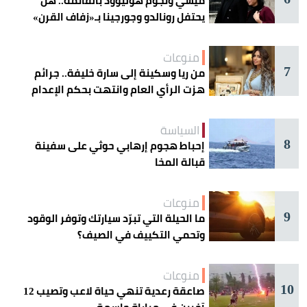
ميسي ونجوم هوليوود بالقائمة.. هل
يحتفل رونالدو وجورجينا بـ«زفاف القرن»
غداً؟
منوعات
7
من ريا وسكينة إلى سارة خليفة.. جرائم
هزت الرأي العام وانتهت بحكم الإعدام
السياسة
8
إحباط هجوم إرهابي حوثي على سفينة
قبالة المخا
منوعات
9
ما الحيلة التي تبرّد سيارتك وتوفر الوقود
وتحمي التكييف في الصيف؟
منوعات
10
صاعقة رعدية تنهي حياة لاعب وتصيب 12