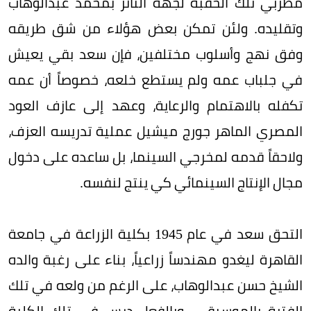
مطربي تلك الحقبة لجهة التأثر بمحمد عبدالوهاب
وتقليده. ولئن تمكن بعض هؤلاء من شق طريقه
وفق نهج وأسلوب مختلفين، فإن سعد بقي يعيش
في جلباب عمه ولم يستطع خلعه، خصوصاً أن عمه
تكفله بالاهتمام والرعاية، وعهد إلى عازف العود
المصري الماهر جورج ميشيل عملية تدريسه العزف،
ولاحقاً قدمه لمخرجي السينما، بل ساعده على دخول
مجال الإنتاج السينمائي كي ينتج لنفسه.
التحق سعد في عام 1945 بكلية الزراعة في جامعة
القاهرة ليغدو مهندساً زراعياً، بناء على رغبة والده
الشيخ حسن عبدالوهاب، على الرغم من ولعه في تلك
الفترة بالموسيقى. وبالفعل درس في تلك الكلية