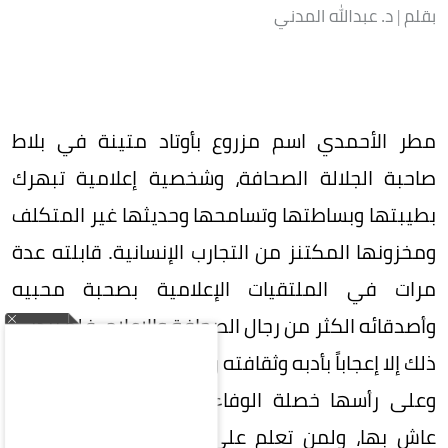
بقلم | د. عبدالله المدني
مطر الأحمدي اسم مزروع بأوتاد متينة في بلاط
صاحبة الجلالة الصحافة، وشخصية إعلامية تبهرك
بطيبتها وبساطتها وتسامحها وحديثها غير المتكلف
ومخزونها المكتنز من التجارب الإنسانية. قابلته عدة
مرات في الملتقيات الإعلامية بصحبة محبيه
وأصدقائه الكثر من رجال الصحافة والإعلام، فلم يزدني
ذلك إلا إعجاباً بأدبه وثقافته ورقي روحه وجمال خصاله،
وعلى رأسها خصلة الوفاء لزملائه وللأمكنة التي
عاش بها، ولمن تعلم على أياديهم صنعة الكتابة،