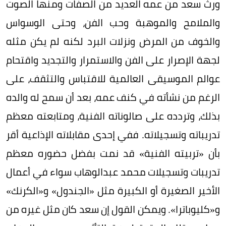
ورث سعد من عمه العديد من الصفات ومنها الصوت
والملامح والموهبة وحب الفن، وحتى الوسواس
والخوف من المرض ونزلات البرد لكنه لم يكن مثله
لجهة الإصرار على الفن والاستمرار والتجديد واقتحام
عوالم الموسيقى العالمية للاقتباس والتثقف، على
الرغم من نشأته في كنف عمه، بعد أن سمح له والده
بذلك، وتردده على صالوناته الفنية، ومتابعته معظم
تدريباته وتسجيلاته. ففي إحدى مقابلاته الإذاعية أقر
بأن «تربيته الفنية» قد نمت بفضل حضوره معظم
تدريبات وتسجيلات محمد عبدالوهاب سواء في أعمال
الأخير الصغيرة أو الكبيرة مثل «الجندول» و«الكرنك»
و«كليوباترا». ويمكن القول إن سعد كان مثل غيره من