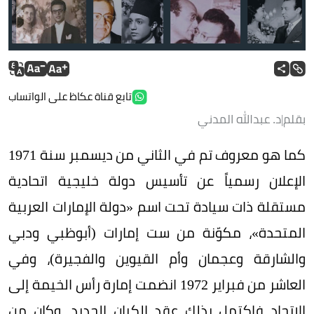
تابع قناة عكاظ على الواتساب
بقلم|د. عبدالله المدني
كما هو معروف تم في الثاني من ديسمبر سنة 1971
الإعلان رسمياً عن تأسيس دولة خليجية اتحادية
مستقلة ذات سيادة تحت اسم «دولة الإمارات العربية
المتحدة»، مكوّنة من ست إمارات (أبوظبي ودبي
والشارقة وعجمان وأم القيوين والفجيرة)، وفي
العاشر من فبراير 1972 انضمت إمارة رأس الخيمة إلى
الاتحاد فاكتمل بذلك عقد الكيان الجديد. وكان من