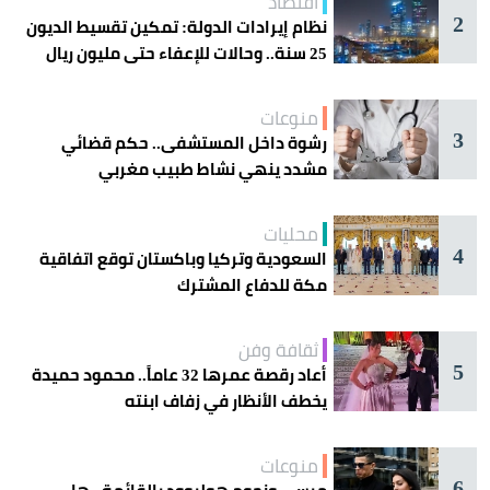
اقتصاد
2
نظام إيرادات الدولة: تمكين تقسيط الديون
25 سنة.. وحالات للإعفاء حتى مليون ريال
منوعات
3
رشوة داخل المستشفى.. حكم قضائي
مشدد ينهي نشاط طبيب مغربي
محليات
4
السعودية وتركيا وباكستان توقع اتفاقية
مكة للدفاع المشترك
ثقافة وفن
5
أعاد رقصة عمرها 32 عاماً.. محمود حميدة
يخطف الأنظار في زفاف ابنته
منوعات
6