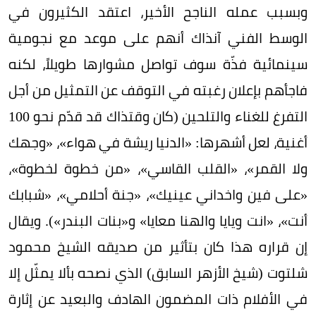
وبسبب عمله الناجح الأخير، اعتقد الكثيرون في
الوسط الفني آنذاك أنهم على موعد مع نجومية
سينمائية فذّة سوف تواصل مشوارها طويلاً، لكنه
فاجأهم بإعلان رغبته في التوقف عن التمثيل من أجل
التفرغ للغناء والتلحين (كان وقتذاك قد قدّم نحو 100
أغنية، لعل أشهرها: «الدنيا ريشة في هواء»، «وجهك
ولا القمر»، «القلب القاسي»، «من خطوة لخطوة»،
«على فين واخداني عينيك»، «جنة أحلامي»، «شبابك
أنت»، «انت ويايا والهنا معايا» و«بنات البندر»). ويقال
إن قراره هذا كان بتأثير من صديقه الشيخ محمود
شلتوت (شيخ الأزهر السابق) الذي نصحه بألا يمثّل إلا
في الأفلام ذات المضمون الهادف والبعيد عن إثارة