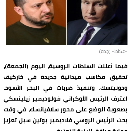
«عكاظ» (جدة)
فيما أعلنت السلطات الروسية، اليوم (الجمعة)،
تحقيق مكاسب ميدانية جديدة في خاركيف
ودونيتسك، وتنفيذ ضربات في البحر الأسود،
اعترف الرئيس الأوكراني فولوديمير زيلينسكي
بصعوبة الوضع على محور سلافيانسك، في وقت
بحث الرئيس الروسي فلاديمير بوتين سبل تعزيز
حماية مرافق البنية التحتية.