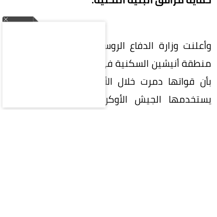
وأعلنت وزارة الدفاع الروسية سيطرة قواتها على
منطقة أنيشين السكنية في مدينة خاركيف، وأفادت
بأن قواتها دمرت خلال الأسبوع الماضي 34 زورقاً
يستخدمها الجيش الأوكراني، بينها ثلاثة زوارق
مخصصة لنقل شحنات عسكرية في البحر الأسود.
وفي جنوب أوكرانيا، أكدت وسائل إعلام أوكرانية تضرر
سفينة قبالة سواحل مدينة أوديسا واندلاع حريق على
متنها، بعد سماع دوي انفجار تزامناً مع إطلاق صافرات
الإنذار في المنطقة.