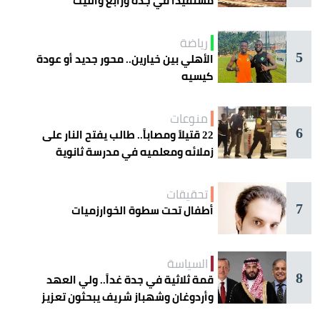
مستفيداً في جدة ورابغ والليث
رياضة
5
الأهلي بين خيارين.. محور جديد أو عودة
كيسيه
منوعات
6
22 قتيلاً ومصاباً.. طالب يفتح النار على
زملائه ومعلميه في مدرسة ثانوية
تحقيقات
7
أطفال تحت سطوة الخوارزميات
السياسة
8
قمة ثلاثية في جدة غداً.. ولي العهد
وأردوغان وشهباز شريف يبحثون تعزيز
التعاون