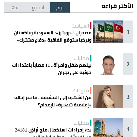
الأكثر قراءة
يوم
أسبوع
شهر
السياسة
1
مصدران لـ«رويترز»: السعودية وباكستان
وتركيا ستوقع اتفاقية «دفاع مشترك»
اليوم في جدة
محليات
2
بينهم طفل وامرأة.. 11 مصاباً باعتداءات
حوثية على نجران
منوعات
3
من الشهرة إلى المشنقة.. ما سر إحالة
«إعلامية شهيرة» للإعدام؟
محليات
4
بدء إجراءات استكمال منح أراضٍ لـ2418