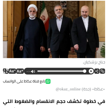
جناح بزشكيان.
--:--
تابع قناة عكاظ على الواتساب
«عكاظ» (جدة) okaz_online@
في خطوة تكشف حجم الانقسام والضغوط التي