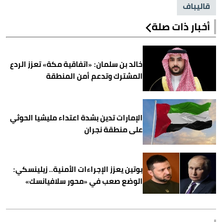
قاليباف
أخبار ذات صلة
خالد بن سلمان: «اتفاقية مكة» تعزز الردع
المشترك وتدعم أمن المنطقة
الإمارات تدين بشدة اعتداء مليشيا الحوثي
على منطقة نجران
بوتين يعزز الإجراءات الأمنية.. زيلينسكي:
الوضع صعب في «محور سلافيانسك»