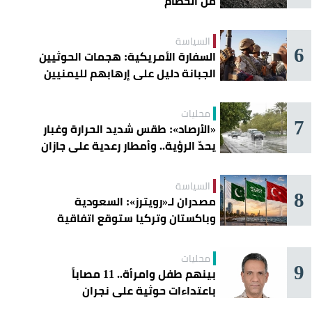
من الحطام
السياسة
6
السفارة الأمريكية: هجمات الحوثيين
الجبانة دليل على إرهابهم لليمنيين
محليات
7
«الأرصاد»: طقس شديد الحرارة وغبار
يحدّ الرؤية.. وأمطار رعدية على جازان
وعسير
السياسة
8
مصدران لـ«رويترز»: السعودية
وباكستان وتركيا ستوقع اتفاقية
«دفاع مشترك» اليوم في جدة
محليات
9
بينهم طفل وامرأة.. 11 مصاباً
باعتداءات حوثية على نجران