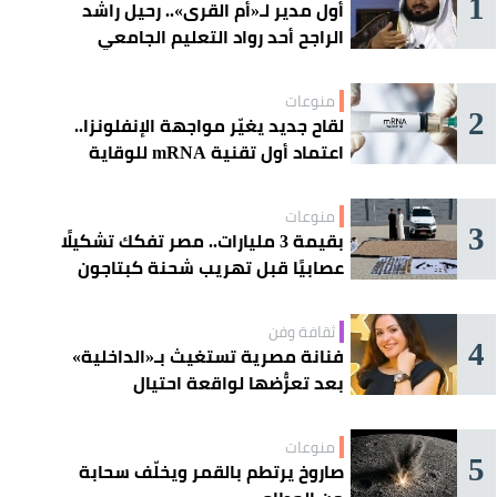
1
أول مدير لـ«أم القرى».. رحيل راشد
الراجح أحد رواد التعليم الجامعي
منوعات
2
لقاح جديد يغيّر مواجهة الإنفلونزا..
اعتماد أول تقنية mRNA للوقاية
الموسمية
منوعات
3
بقيمة 3 مليارات.. مصر تفكك تشكيلًا
عصابيًا قبل تهريب شحنة كبتاجون
ضخمة
ثقافة وفن
4
فنانة مصرية تستغيث بـ«الداخلية»
بعد تعرُّضها لواقعة احتيال
منوعات
5
صاروخ يرتطم بالقمر ويخلّف سحابة