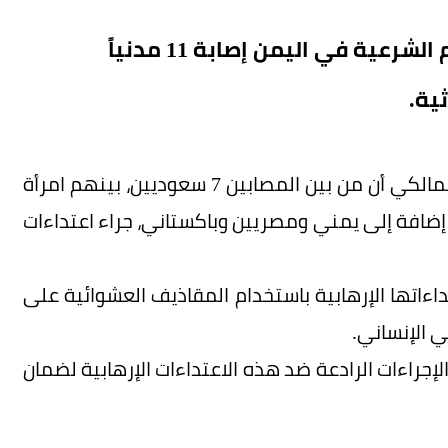
ية في اليمن إصابة 11 مدنياً
ية.
وأوضح المتحدث باسم التحالف اللواء الركن تركي المالكي أن من بين المصابين 7 سعوديين، بينهم امرأة
لثانية، إضافة إلى يمني ومصريين وباكستاني، جراء اعتداءات
تداءاتها الإرهابية باستخدام المقاذيف العشوائية على
لي الإنساني.
جراءات الرادعة ضد هذه الاعتداءات الإرهابية لضمان