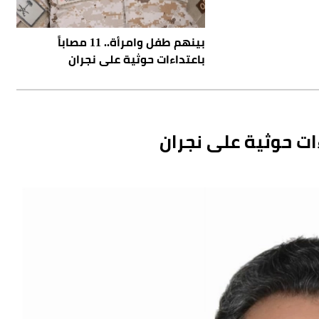
بينهم طفل وامرأة.. 11 مصاباً
باعتداءات حوثية على نجران