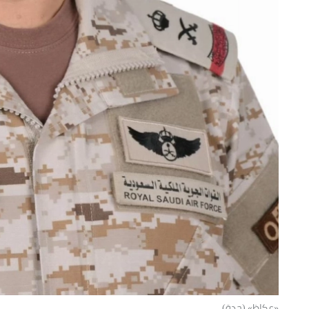
«عكاظ» (جدة)