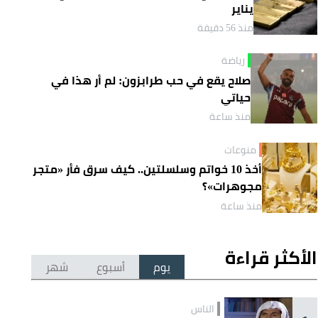
يناير
منذ 56 دقيقة
رياضة
صلاح يقع في حب طرابزون: لم أر هذا في
حياتي
منذ ساعة
منوعات
أخذ 10 خواتم وسلسلتين.. كيف سرق فأر «متجر
مجوهرات»؟
منذ ساعة
الأكثر قراءة
يوم
أسبوع
شهر
الناس