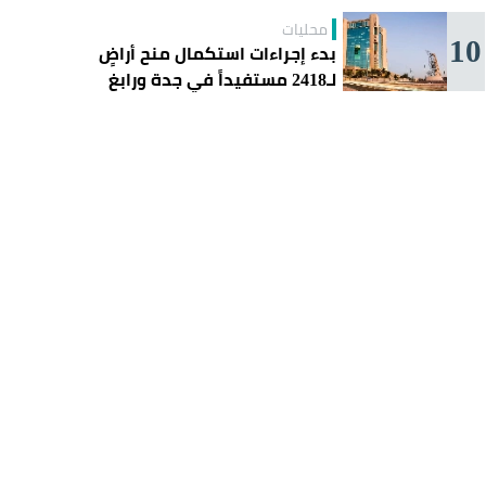
محليات
10
بدء إجراءات استكمال منح أراضٍ
لـ2418 مستفيداً في جدة ورابغ
والليث