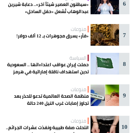
6
«سيظنون العصير شيئاً آخر».. دعابة شيرين
عبدالوهاب تُشعل «حفل الساحل»
منوعات
7
«فأر» يسرق مجوهرات بـ 12 ألف دولار!
السياسة
8
حملت إيران عواقب اعتداءاتها .. السعودية
تدين استهداف ناقلة إماراتية في هرمز
منوعات
9
منظمة الصحة العالمية تدعو للحذر بعد
تجاوز إصابات غرب النيل 240 حالة
منوعات
10
انتحلت صفة طبيبة ونفذت عشرات الجرائم..