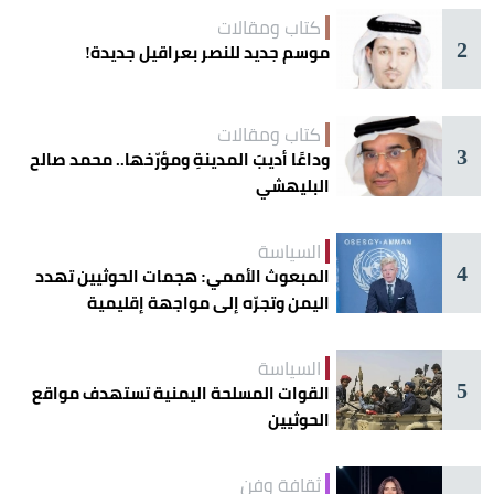
كتاب ومقالات
2
موسم جديد للنصر بعراقيل جديدة!
كتاب ومقالات
3
وداعًا أديبَ المدينةِ ومؤرّخها.. محمد صالح
البليهشي
السياسة
4
المبعوث الأممي: هجمات الحوثيين تهدد
اليمن وتجرّه إلى مواجهة إقليمية
السياسة
5
القوات المسلحة اليمنية تستهدف مواقع
الحوثيين
ثقافة وفن