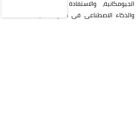
الجيومكانية، والاستفادة من التقنيات الحديثة
والذكاء الاصطناعي في دعم التنمية المستدامة
وصناعة القرار.
واستعرضت المملكة خلال الاجتماع جهودها في
تنفيذ إطار الأمم المتحدة المتكامل للمعلومات
الجيومكانية (UN-IGIF)، وتطوير السياسات والأطر
التنظيمية والمعايير الوطنية للبيانات الجيومكانية،
بما يعزز جودتها وتكاملها وقابليتها للتشغيل البيني
وتبادلها بكفاءة.
وتناولت مشاركتها عدداً من الموضوعات المرتبطة
بمستقبل إدارة المعلومات الجيومكانية، شملت