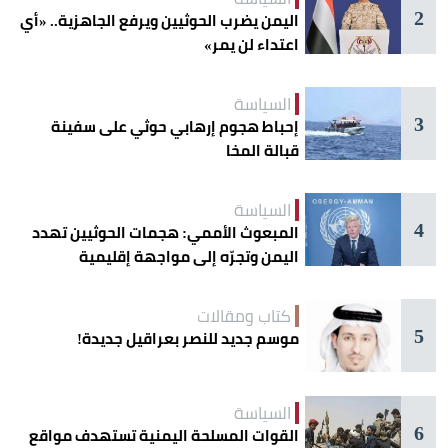
2
اليمن يضرب الحوثيين ويرفع الجاهزية.. «أي
اعتداء لن يمر»
السياسة
3
إحباط هجوم إرهابي حوثي على سفينة
قبالة المخا
السياسة
4
المبعوث الأممي: هجمات الحوثيين تهدد
اليمن وتجرّه إلى مواجهة إقليمية
كتاب ومقالات
5
موسم جديد للنصر بعراقيل جديدة!
السياسة
6
القوات المسلحة اليمنية تستهدف مواقع