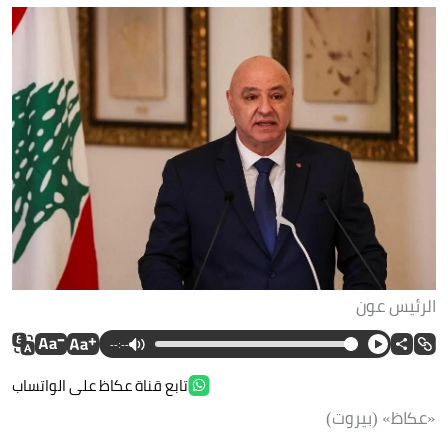
الرئيس عون
--:--
تابع قناة عكاظ على الواتساب
«عكاظ» (بيروت)