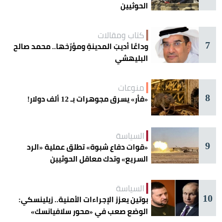
الحوثيين
كتاب ومقالات
7
وداعًا أديبَ المدينةِ ومؤرّخها.. محمد صالح
البليهشي
منوعات
8
«فأر» يسرق مجوهرات بـ 12 ألف دولار!
السياسة
9
«قوات دفاع شبوة» تطلق عملية «الرد
السريع» وتدك معاقل الحوثيين
السياسة
10
بوتين يعزز الإجراءات الأمنية.. زيلينسكي:
الوضع صعب في «محور سلافيانسك»