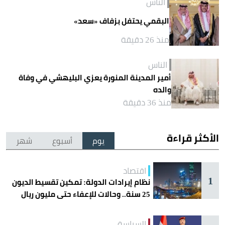
الناس
البقمي يحتفل بزفاف «سعد»
منذ 26 دقيقة
الناس
أمير المدينة المنورة يعزي البليهشي في وفاة
والده
منذ 36 دقيقة
الأكثر قراءة
يوم
أسبوع
شهر
اقتصاد
1
نظام إيرادات الدولة: تمكين تقسيط الديون
25 سنة.. وحالات للإعفاء حتى مليون ريال
السياسة