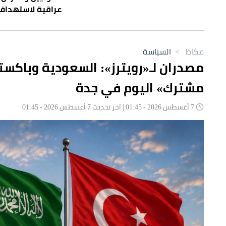
عراقية لاستهداف
عكاظ
>
السياسة
مصدران لـ«رويترز»: السعودية وباكست
مشترك» اليوم في جدة
7 أغسطس 2026 - 01:45 | آخر تحديث 7 أغسطس 2026 - 01:45