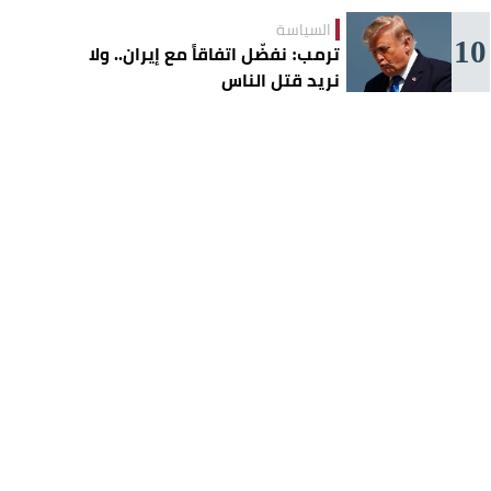
السياسة
10
ترمب: نفضّل اتفاقاً مع إيران.. ولا
نريد قتل الناس