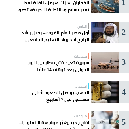
1
انفجاران يهزان هرمز.. ناقلة نفط
تعبر بسلام و«التجارة البحرية» تدعو
السفن إلى الحذر
الناس
2
أول مدير لـ«أم القرى».. رحيل راشد
الراجح أحد رواد التعليم الجامعي
منوعات
3
سورية تعيد فتح مطار دير الزور
الدولي بعد توقف 14 عامًا
اقتصاد
4
الذهب يواصل الصعود لأعلى
مستوى في 7 أسابيع
منوعات
5
لقاح جديد يغيّر مواجهة الإنفلونزا..