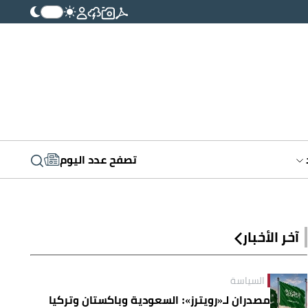
تصفح عدد اليوم
آخر الأخبار
السياسة
مصدران لـ«رويترز»: السعودية وباكستان وتركيا