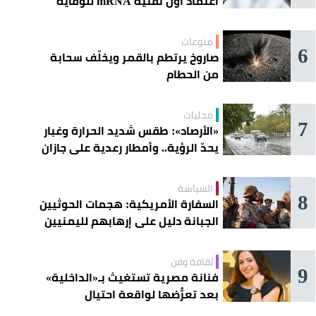
اعتماد أول تقنية mRNA للوقاية
الموسمية
منوعات
6
صاروخ يرتطم بالقمر ويخلّف سحابة
من الحطام
محليات
7
«الأرصاد»: طقس شديد الحرارة وغبار
يحدّ الرؤية.. وأمطار رعدية على جازان
وعسير
السياسة
8
السفارة الأمريكية: هجمات الحوثيين
الجبانة دليل على إرهابهم لليمنيين
ثقافة وفن
9
فنانة مصرية تستغيث بـ«الداخلية»
بعد تعرُّضها لواقعة احتيال