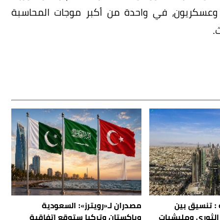
ن وعسكريون، في واحدة من أكبر موجات المحاسبة
.
 : تنسيق بين
مصدران لـ«رويترز»: السعودية
الثوري ومليشيات
وباكستان وتركيا ستوقع اتفاقية