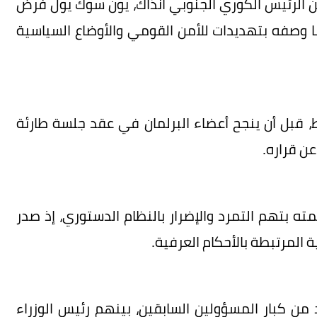
ية إلى 3 ديسمبر 2024 عندما أعلن الرئيس الكوري الجنوبي آنذاك، يون سوك يول فرض
 وصفه بتهديدات للأمن القومي والأوضاع السياسية
حكام العرفية نحو 6 ساعات فقط، قبل أن ينجح أعضاء البرلمان في عقد جلسة طارئة
عن قراره.
ته بتهم التمرد والإضرار بالنظام الدستوري، إذ صدر
 المرتبطة بالأحكام العرفية.
ن كبار المسؤولين السابقين، بينهم رئيس الوزراء