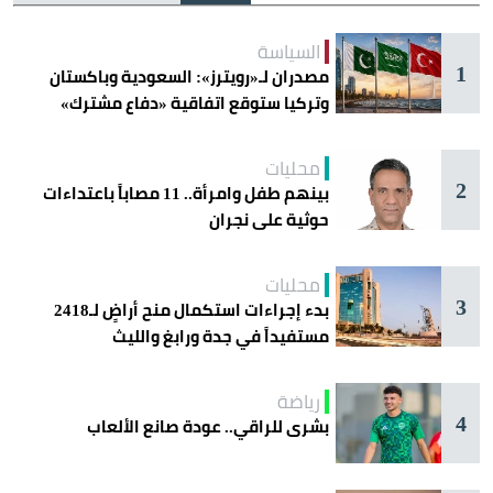
السياسة
1
مصدران لـ«رويترز»: السعودية وباكستان
وتركيا ستوقع اتفاقية «دفاع مشترك»
اليوم في جدة
محليات
2
بينهم طفل وامرأة.. 11 مصاباً باعتداءات
حوثية على نجران
محليات
3
بدء إجراءات استكمال منح أراضٍ لـ2418
مستفيداً في جدة ورابغ والليث
رياضة
4
بشرى للراقي.. عودة صانع الألعاب