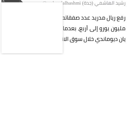
رشيد الهاشمي (جدة) rasheedalhashmi@
رفع ريال مدريد عدد صفقاته التي تجاوزت قيمتها 100
مليون يورو إلى أربع، بعدما أتم التعاقد مع الإيفواري
يان ديوماندي خلال سوق الانتقالات الصيفية الحالية.
وتصدر ديوماندي قائمة أغلى صفقات النادي، بعدما
بلغت قيمة انتقاله 140 مليون يورو، متفوقًا على جود
بيلينجهام الذي انتقل إلى ريال مدريد مقابل 133.9
مليون يورو، فيما جاء إيدين هازارد ثالثًا بقيمة 120.8
مليون يورو، ويحل جاريث بيل رابعًا بعد انتقاله إلى
النادي مقابل 101 مليون يورو.