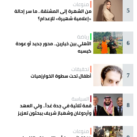
منوعات
5
من الشهرة إلى المشنقة.. ما سر إحالة
«إعلامية شهيرة» للإعدام؟
رياضة
6
الأهلي بين خيارين.. محور جديد أو عودة
كيسيه
تحقيقات
7
أطفال تحت سطوة الخوارزميات
السياسة
8
قمة ثلاثية في جدة غداً.. ولي العهد
وأردوغان وشهباز شريف يبحثون تعزيز
التعاون
منوعات