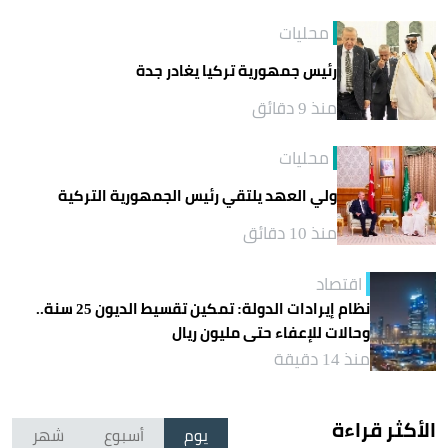
محليات
رئيس جمهورية تركيا يغادر جدة
منذ 9 دقائق
محليات
ولي العهد يلتقي رئيس الجمهورية التركية
منذ 10 دقائق
اقتصاد
نظام إيرادات الدولة: تمكين تقسيط الديون 25 سنة..
وحالات للإعفاء حتى مليون ريال
منذ 14 دقيقة
الأكثر قراءة
يوم
أسبوع
شهر