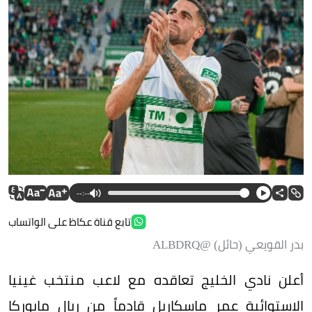
--:--
تابع قناة عكاظ على الواتساب
بدر القويعي (حائل) @ALBDRQ
أعلن نادي الخليج تعاقده مع لاعب منتخب غينيا
الاستوائية عمر ماسكاريل قادماً من ريال مايوركا