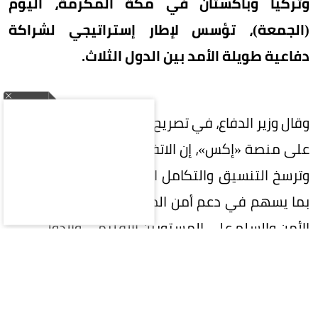
وتركيا وباكستان في مكة المكرمة، اليوم
(الجمعة)، تؤسس لإطار إستراتيجي لشراكة
دفاعية طويلة الأمد بين الدول الثلاث.
وقال وزير الدفاع، في تصريح نشره عبر حسابه الرسمي
على منصة «إكس»، إن الاتفاقية تعزز الردع المشترك،
وترسخ التنسيق والتكامل الدفاعي بين الدول الثلاث،
بما يسهم في دعم أمن المنطقة واستقرارها، ويعزز
الأمن والسلم على المستويين الإقليمي والدولي.
وتأتي تصريحات الأمير خالد بن سلمان عقب توقيع ولي