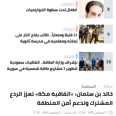
تحقيقات
8
أطفال تحت سطوة الخوارزميات
منوعات
9
22 قتيلاً ومصاباً.. طالب يفتح النار على
زملائه ومعلميه في مدرسة ثانوية
اقتصاد
10
بإشراف وزارة الطاقة.. اتفاقيات سعودية
لتطوير 3 مشاريع طاقة شمسية في سورية
عكاظ
>
السياسة
خالد بن سلمان: «اتفاقية مكة» تعزز الردع
المشترك وتدعم أمن المنطقة
7 أغسطس 2026 - 17:20 | آخر تحديث 7 أغسطس 2026 - 17:20