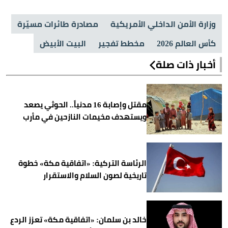
وزارة الأمن الداخلي الأمريكية
مصادرة طائرات مسيّرة
كأس العالم 2026
مخطط تفجير
البيت الأبيض
أخبار ذات صلة
مقتل وإصابة 16 مدنياً.. الحوثي يصعد
ويستهدف مخيمات النازحين في مأرب
الرئاسة التركية: «اتفاقية مكة» خطوة
تاريخية لصون السلام والاستقرار
خالد بن سلمان: «اتفاقية مكة» تعزز الردع