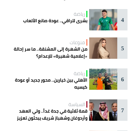
رياضة
4
بشرى للراقي.. عودة صانع الألعاب
منوعات
5
من الشهرة إلى المشنقة.. ما سر إحالة
«إعلامية شهيرة» للإعدام؟
رياضة
6
الأهلي بين خيارين.. محور جديد أو عودة
كيسيه
السياسة
7
قمة ثلاثية في جدة غداً.. ولي العهد
وأردوغان وشهباز شريف يبحثون تعزيز
التعاون