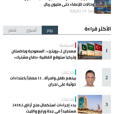
وحالات للإعفاء حتى مليون ريال
منذ 14 دقيقة
الأكثر قراءة
يوم
أسبوع
شهر
السياسة
1
مصدران لـ«رويترز»: السعودية وباكستان
وتركيا ستوقع اتفاقية «دفاع مشترك»
اليوم في جدة
محليات
2
بينهم طفل وامرأة.. 11 مصاباً باعتداءات
حوثية على نجران
محليات
3
بدء إجراءات استكمال منح أراضٍ لـ2418
مستفيداً في جدة ورابغ والليث