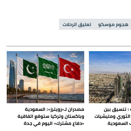
هجوم موسكو
تعليق الرحلات
 : تنسيق بين
مصدران لـ«رويترز»: السعودية
الثوري ومليشيات
وباكستان وتركيا ستوقع اتفاقية
 السعودية
«دفاع مشترك» اليوم في جدة