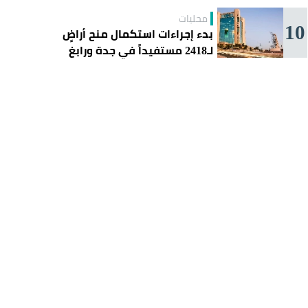
محليات
10
بدء إجراءات استكمال منح أراضٍ
لـ2418 مستفيداً في جدة ورابغ
والليث