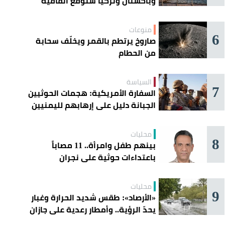
وباكستان وتركيا ستوقع اتفاقية
«دفاع مشترك» اليوم في جدة
منوعات
6
صاروخ يرتطم بالقمر ويخلّف سحابة
من الحطام
السياسة
7
السفارة الأمريكية: هجمات الحوثيين
الجبانة دليل على إرهابهم لليمنيين
محليات
8
بينهم طفل وامرأة.. 11 مصاباً
باعتداءات حوثية على نجران
محليات
9
«الأرصاد»: طقس شديد الحرارة وغبار
يحدّ الرؤية.. وأمطار رعدية على جازان
وعسير