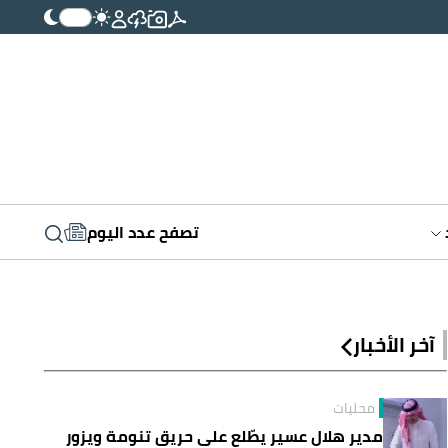
تصفح عدد اليوم
آخر الأخبار
محليات
مدير هلال عسير يطّلع على حريق تنومة ويزور