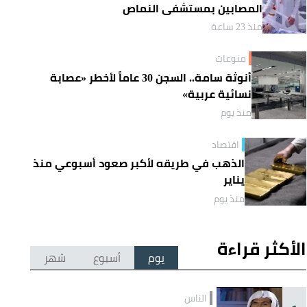
المصابين بمستشفى النماص
منذ 23 ساعة
منوعات
أنوثة سامة.. السجن 30 عاماً لأخطر «عصابة
نسائية عربية»
منذ يوم
اقتصاد
الذهب في طريقه لأكبر صعود أسبوعي منذ
يناير
منذ يوم
الأكثر قراءة
يوم
أسبوع
شهر
الناس