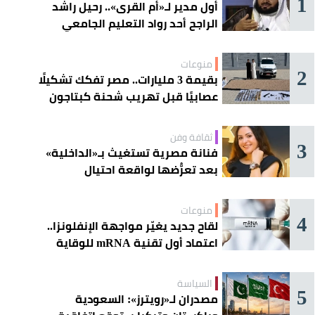
1
أول مدير لـ«أم القرى».. رحيل راشد
الراجح أحد رواد التعليم الجامعي
منوعات
2
بقيمة 3 مليارات.. مصر تفكك تشكيلًا
عصابيًا قبل تهريب شحنة كبتاجون
ضخمة
ثقافة وفن
3
فنانة مصرية تستغيث بـ«الداخلية»
بعد تعرُّضها لواقعة احتيال
منوعات
4
لقاح جديد يغيّر مواجهة الإنفلونزا..
اعتماد أول تقنية mRNA للوقاية
الموسمية
السياسة
5
مصدران لـ«رويترز»: السعودية