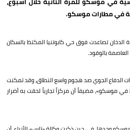
سية في موسكو للمرة الثانية خلال أسبوع،
رية في مطارات موسكو.
ة الدخان تصاعدت فوق حي كابوتنيا المكتظ بالسكان
العاصمة بالوقود.
ت الدفاع الجوي صد هجوم واسع النطاق، وقد تمكنت
 موسكو»، مضيفاً أن مركزاً تجارياً لحقت به أضرار
قطت في محيط موسكو وحدها، في حين ذكرت وكالة «تاس» للأنباء، أن