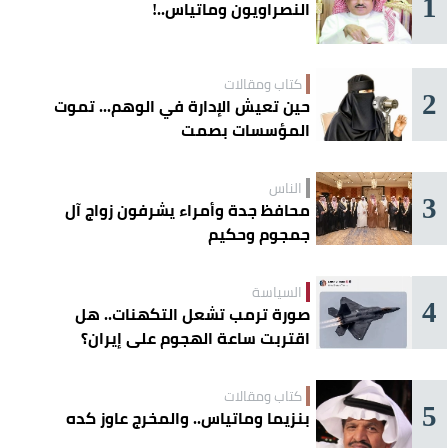
1
النصراويون وماتياس..!
كتاب ومقالات
2
حين تعيش الإدارة في الوهم... تموت
المؤسسات بصمت
الناس
3
محافظ جدة وأمراء يشرفون زواج آل
جمجوم وحكيم
السياسة
4
صورة ترمب تشعل التكهنات.. هل
اقتربت ساعة الهجوم على إيران؟
كتاب ومقالات
5
بنزيما وماتياس.. والمخرج عاوز كده