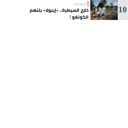
منوعات
10
خارج السيطرة.. «إيبولا» يلتهم
الكونغو !