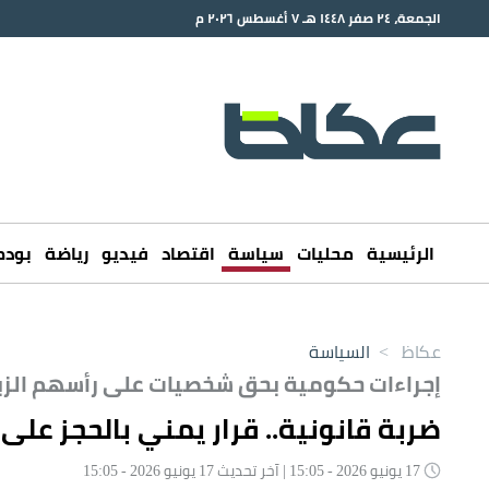
الجمعة، ٢٤ صفر ١٤٤٨ هـ ٧ أغسطس ٢٠٢٦ م
الرئيسية
محليات
سياسة
اقتصاد
فيديو
رياضة
بود
عكاظ
>
السياسة
إجراءات حكومية بحق شخصيات على رأسهم الز
ضربة قانونية.. قرار يمني بالحجز على
17 يونيو 2026 - 15:05 | آخر تحديث 17 يونيو 2026 - 15:05