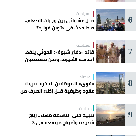
السياسة
6
قتل عشوائي بين وجبات الطعام..
ماذا حدث في «توين فولز»؟
السياسة
7
قائد «دفاع شبوة»: الحوثي يلفظ
أنفاسه الأخيرة.. ونحن مستعدون
اقتصاد
8
«قوى» للموظفين الحكوميين: لا
عقود وظيفية قبل إخلاء الطرف من
«مسار»
محليات
9
تنبيه حتى التاسعة مساء.. رياح
شديدة وأمواج مرتفعة في 3
محافظات