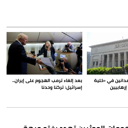
.. المؤبد لـ9 مدانين في «خلية
بعد إلغاء ترمب الهجوم على إيران..
إرهابيين
إسرائيل: تركنا وحدنا