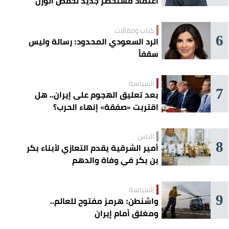
اعتماد مستحضر جديد لخفض الوزن
كتاب ومقالات
6
الرد السعودي المحدود: رسالة وليس
سقفاً
السياسة
7
بعد تعليق الهجوم على إيران.. هل
اقتربت «صفقة» إنهاء الحرب؟
الناس
8
أمير الشرقية يقدم التعازي لأبناء بكر
بن بكر في وفاة والدهم
السياسة
9
واشنطن: هرمز مفتوح للعالم..
ومغلق أمام إيران