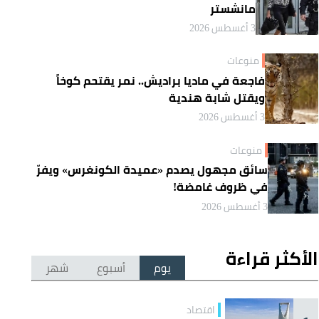
مانشستر
3 أغسطس 2026
منوعات
فاجعة في ماديا براديش.. نمر يقتحم كوخاً
ويقتل شابة هندية
3 أغسطس 2026
منوعات
سائق مجهول يصدم «عميدة الكونغرس» ويفرّ
في ظروف غامضة!
3 أغسطس 2026
الأكثر قراءة
يوم
أسبوع
شهر
اقتصاد