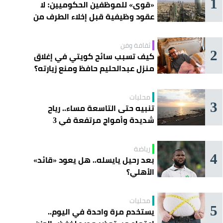
1
«قوى» للموظفين الحكوميين: لا
عقود وظيفية قبل إخلاء الطرف من
«مسار»
ثقافة وفن
2
كيف تسبب سائح كويتي في إغلاق
منزل عبدالحليم حافظ ومنع زيارته؟
محليات
3
تنبيه حتى التاسعة مساء.. رياح
شديدة وأمواج مرتفعة في 3
محافظات
رياضة
4
بعد رحيل يايسله.. هل يعود «قائد»
الأهلي؟
محليات
5
يستخدم مرة واحدة في اليوم..