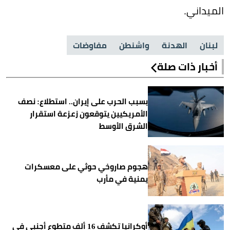
الميداني.
لبنان
الهدنة
واشنطن
مفاوضات
أخبار ذات صلة
بسبب الحرب على إيران.. استطلاع: نصف
الأمريكيين يتوقعون زعزعة استقرار
الشرق الأوسط
هجوم صاروخي حوثي على معسكرات
يمنية في مأرب
أوكرانيا تكشف 16 ألف متطوع أجنبي في