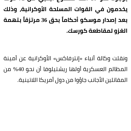
يخدمون في القوات المسلحة الأوكرانية، وذلك
بعد إصدار موسكو أحكاماً بحق 36 مرتزقاً بتهمة
الغزو لمقاطعة كورسك.
ونقلت وكالة أنباء «إنترفاكس» الأوكرانية عن أمينة
المظالم العسكرية أولها ريشتيلوفا أن نحو 40% من
المقاتلين الأجانب جاؤوا من دول أمريكا اللاتينية.
وأكد الرئيس الأوكراني فولوديمير زيلينسكي أن عدد
القوات المسلحة يبلغ نحو 880 ألف جندي.