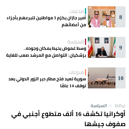
محليات
8
أمير جازان يكرّم 3 مواطنين لتبرعهم بأجزاء
من أعضائهم
السياسة
9
وسط غموض يحيط بمكان وجوده..
بزشكيان: التواصل مع المرشد صعب للغاية
منوعات
10
سورية تعيد فتح مطار دير الزور الدولي بعد
توقف 14 عامًا
عكاظ
>
السياسة
أوكرانيا تكشف 16 ألف متطوع أجنبي في
صفوف جيشها