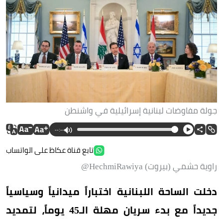
جولة مفاوضات لبنانية إسرائيلية في واشنطن
--:--
تابع قناة عكاظ على الواتساب
راوية حشمي (بيروت) HechmiRawiya@
دخلت الساحة اللبنانية اختباراً ميدانياً وسياسياً
جديداً مع بدء سريان مهلة الـ45 يوماً، لتمديد