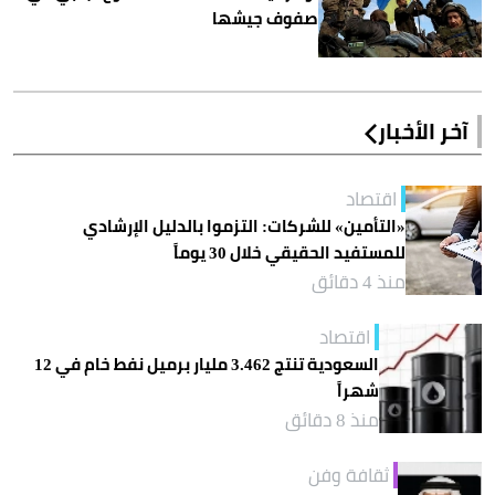
صفوف جيشها
آخر الأخبار
اقتصاد
«التأمين» للشركات: التزموا بالدليل الإرشادي
للمستفيد الحقيقي خلال 30 يوماً
منذ 4 دقائق
اقتصاد
السعودية تنتج 3.462 مليار برميل نفط خام في 12
شهراً
منذ 8 دقائق
ثقافة وفن