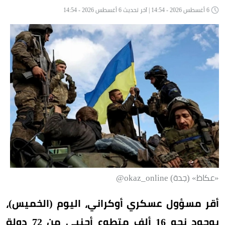
6 أغسطس 2026 - 14:54 | آخر تحديث 6 أغسطس 2026 - 14:54
«عكاظ» (جدة) okaz_online@
أقر مسؤول عسكري أوكراني، اليوم (الخميس)،
بوجود نحو 16 ألف متطوع أجنبي من 72 دولة