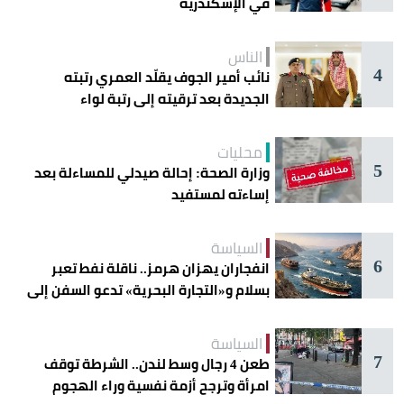
في الإسكندرية
الناس
4
نائب أمير الجوف يقلّد العمري رتبته
الجديدة بعد ترقيته إلى رتبة لواء
محليات
5
وزارة الصحة: إحالة صيدلي للمساءلة بعد
إساءته لمستفيد
السياسة
6
انفجاران يهزان هرمز.. ناقلة نفط تعبر
بسلام و«التجارة البحرية» تدعو السفن إلى
الحذر
السياسة
7
طعن 4 رجال وسط لندن.. الشرطة توقف
امرأة وترجح أزمة نفسية وراء الهجوم