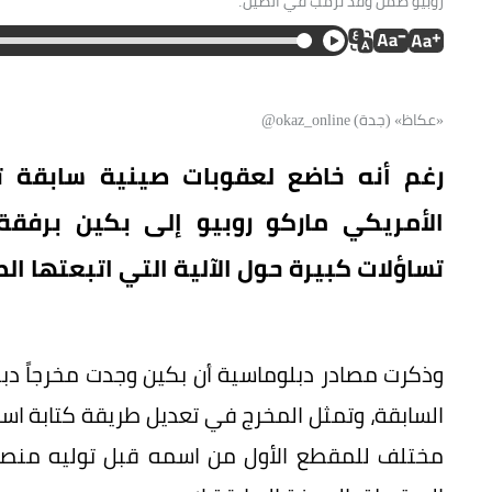
روبيو ضمن وفد ترمب في الصين.
«عكاظ» (جدة) okaz_online@
رغم أنه خاضع لعقوبات صينية سابقة تمن
الأمريكي ماركو روبيو إلى بكين برفقة 
تساؤلات كبيرة حول الآلية التي اتبعتها الص
وذكرت مصادر دبلوماسية أن بكين وجدت مخرجاً دبلو
السابقة، وتمثل المخرج في تعديل طريقة كتابة اسم