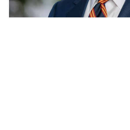
 أن يفقد مضيق هرمز أهميته خلال العامين
القادمين. وقال في مقابلة مع قناة 12News الأمريكية: إن من 50 إلى 70% من الطاقة
طوط أنابيب تحت الأرض.
راراً في الأسابيع القليلة الماضية أن اتفاقاً لفتح
ء محادثات. ولم يتضح ما إذا كانت سلسلة المفاوضات