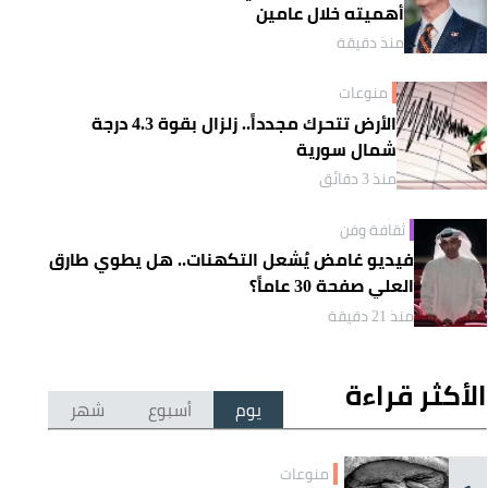
أهميته خلال عامين
منذ دقيقة
منوعات
الأرض تتحرك مجدداً.. زلزال بقوة 4.3 درجة
شمال سورية
منذ 3 دقائق
ثقافة وفن
فيديو غامض يُشعل التكهنات.. هل يطوي طارق
العلي صفحة 30 عاماً؟
منذ 21 دقيقة
الأكثر قراءة
يوم
أسبوع
شهر
منوعات