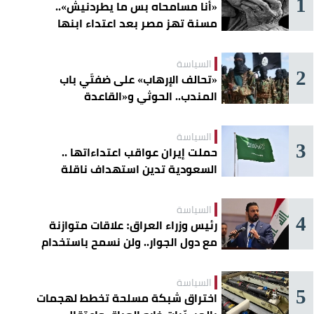
1
«أنا مسامحاه بس ما يطردنيش»..
مسنة تهز مصر بعد اعتداء ابنها
عليها
السياسة
2
«تحالف الإرهاب» على ضفتَي باب
المندب.. الحوثي و«القاعدة
الصومالية» يوسّعان دائرة الخطر
السياسة
3
حملت إيران عواقب اعتداءاتها ..
السعودية تدين استهداف ناقلة
إماراتية في هرمز
السياسة
4
رئيس وزراء العراق: علاقات متوازنة
مع دول الجوار.. ولن نسمح باستخدام
أراضينا لتهديد أمنها
السياسة
5
اختراق شبكة مسلحة تخطط لهجمات