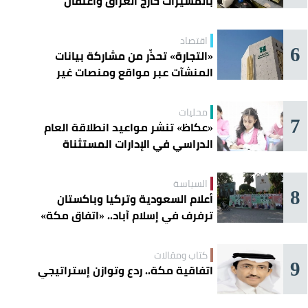
بالمسيّرات خارج العراق واعتقال
عناصرها
اقتصاد
6
«التجارة» تحذّر من مشاركة بيانات
المنشآت عبر مواقع ومنصات غير
موثوقة
محليات
7
«عكاظ» تنشر مواعيد انطلاقة العام
الدراسي في الإدارات المستثناة
السياسة
8
أعلام السعودية وتركيا وباكستان
ترفرف في إسلام آباد.. «اتفاق مكة»
يوحّد الردع
كتاب ومقالات
9
اتفاقية مكة.. ردع وتوازن إستراتيجي