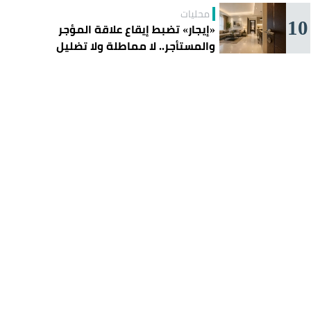
محليات
10
«إيجار» تضبط إيقاع علاقة المؤجر
والمستأجر.. لا مماطلة ولا تضليل