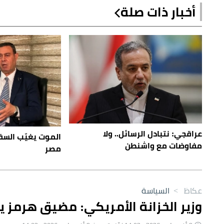
أخبار ذات صلة
عراقجي: نتبادل الرسائل.. ولا
الموت يغيّب الس
مفاوضات مع واشنطن
مصر
عكاظ
>
السياسة
وزير الخزانة الأمريكي: مضيق هرمز ي