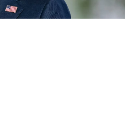
«عكاظ» (جدة)
توقّع وزير الخزانة الأمريكي سكوت بيسنت
التي تعبر عبر المضيق حالياً ستُنقل عبر خ
وكانت إدارة الرئيس الأمريكي دونالد ترمب، أكدت م
المضيق قد يكون وشيكاً، قبل أن تنفي إيران إجرا